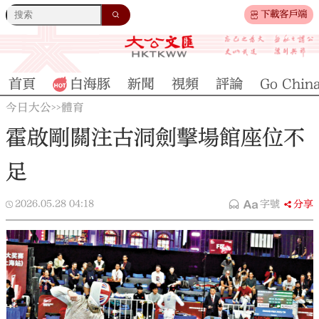
下載客戶端
首頁
白海豚
新聞
視頻
評論
Go Chin
今日大公
體育
>>
霍啟剛關注古洞劍擊場館座位不
足
2026.05.28
04:18
字號
分享