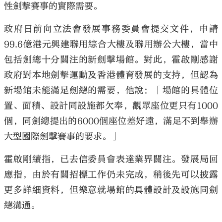
性劍擊賽事的實際需要。
政府日前向立法會發展事務委員會提交文件，申請
99.6億港元興建聯用綜合大樓及聯用辦公大樓，當中
包括劍總十分關注的新劍擊場館。對此，霍啟剛感謝
政府對本地劍擊運動及香港體育發展的支持，但認為
新場館未能滿足劍總的需要，他說：「場館的具體位
置、面積、設計同設施都欠奉，觀眾座位更只有1000
個，同劍總提出的6000個座位差好遠，滿足不到舉辦
大型國際劍擊賽事的要求。」
霍啟剛續指，已去信委員會表達業界關注。發展局回
應指，由於有關招標工作仍未完成，稍後先可以披露
更多詳細資料，但樂意就場館的具體設計及設施同劍
總溝通。