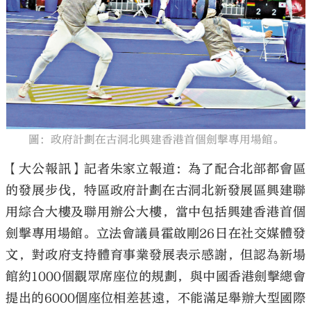
大公文匯
圖：政府計劃在古洞北興建香港首個劍擊專用場館。
【大公報訊】記者朱家立報道：為了配合北部都會區
的發展步伐，特區政府計劃在古洞北新發展區興建聯
用綜合大樓及聯用辦公大樓，當中包括興建香港首個
劍擊專用場館。立法會議員霍啟剛26日在社交媒體發
文，對政府支持體育事業發展表示感謝，但認為新場
館約1000個觀眾席座位的規劃，與中國香港劍擊總會
提出的6000個座位相差甚遠，不能滿足舉辦大型國際