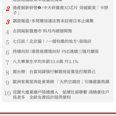
2
港產創新研發❶/中大研量產3D芯片 突破歐美「卡脖
子」
3
調查報道/多間藥房違法售未註冊日本止痛藥
4
古洞兩新盤應市 料月內硬撼開售
5
七日談（北京篇）/一個有戲的地方\張瑞田
6
持續向好/港營商環境向好 PMI連續三個月擴張
7
八大畢業生平均年薪33.6萬 升2.1%
8
國台辦：台當局謀強行解散統促黨是打壓異己
9
歐洲客萬里奔赴黃果樹 「天然空調房」引爆避暑熱潮
10
花園大廈重建戶陸續遷入 延續社區聯繫 鴻鵠臺住戶
長者多 全齡友善設計提供便利