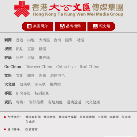
集團簡介
品牌活動
報史館
新聞
香港
內地
大灣區
台海
國際
財經
視頻
熱點
直播
精選
評論
社評
來論
港評論
Go China
Discover China
China Live
Real China
文娛
文化
體育
娛樂
港飲港色
大文號
政務號
個人號
機構號
專題
新聞專題
特別策劃
資訊
專欄+
資訊推薦
各地動態
港澳速遞
大文健康
友情鏈接：
香港商報網
香港衛視
香港經濟導報
星島環球網
中評網
海峽網
閩南網
台海網
合作夥伴：
投資甘肅