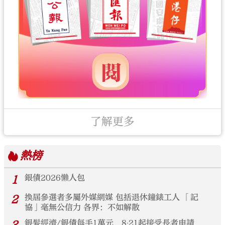
了解更多
熱榜
1
銀債2026懶人包
2
換屆參選者多屬外媒網媒 包括退休鐘錶工人 「記
協」毫無公信力 各界：不如解散
銀髮經濟/銀債每手1萬元 8‧21起接受長者申請