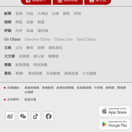
集團簡介
品牌活動
報史館
新聞
香港
內地
大灣區
台海
國際
財經
視頻
熱點
直播
精選
評論
社評
來論
港評論
Go China
Discover China
China Live
Real China
文娛
文化
體育
娛樂
港飲港色
大文號
政務號
個人號
機構號
專題
新聞專題
特別策劃
資訊
專欄+
資訊推薦
各地動態
港澳速遞
大文健康
友情鏈接：
香港商報網
香港衛視
香港經濟導報
星島環球網
中評網
海峽網
閩南網
台海網
合作夥伴：
投資甘肅