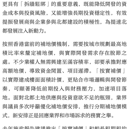
更具有「拆牆鬆綁」的重要意義，既能降低開發的資
金成本與投資風險，又能增強長期投資穩定性，有效
提振發展商與企業參與北都建設的積極性，為提速北
都發展注入新動力。
大公文匯
按照香港當前的補地價機制，需要按城市規劃最高地
積比率來釐定補地價，與實際開發需求存在脫節之
處。不少業權人無需興建至滿容積率，卻要承擔對應
高額地價，導致資金閒置、項目遲滯。「按實補價」
以實際建成樓面面積計價，更貼合市場邏輯與開發節
奏，可顯著降低前期投入與財務壓力，加速項目落
地。面對北都土地供應與投資意欲不足的瓶頸，業界
與議員多次呼籲優化補地價安排，推行分期補地價模
式，新安排正是回應業界和市場訴求的務實之舉。
去年施政報告建議推出「按實補價」和較長租期租約