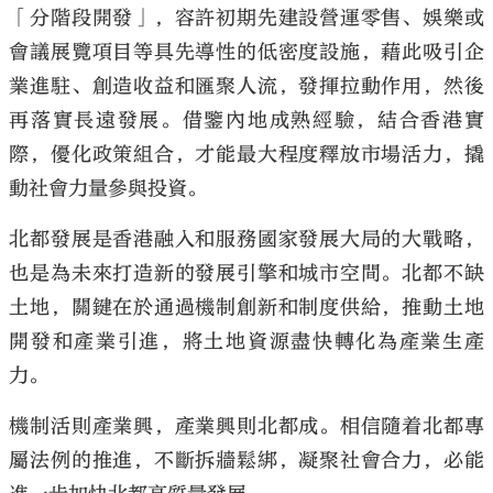
「分階段開發」，容許初期先建設營運零售、娛樂或
會議展覽項目等具先導性的低密度設施，藉此吸引企
業進駐、創造收益和匯聚人流，發揮拉動作用，然後
再落實長遠發展。借鑒內地成熟經驗，結合香港實
際，優化政策組合，才能最大程度釋放市場活力，撬
動社會力量參與投資。
北都發展是香港融入和服務國家發展大局的大戰略，
也是為未來打造新的發展引擎和城市空間。北都不缺
土地，關鍵在於通過機制創新和制度供給，推動土地
開發和產業引進，將土地資源盡快轉化為產業生產
力。
機制活則產業興，產業興則北都成。相信隨着北都專
屬法例的推進，不斷拆牆鬆綁，凝聚社會合力，必能