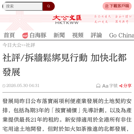
下載客戶端
首頁
白海豚
新聞
視頻
評論
Go Chin
今日大公
社評
>>
社評/拆牆鬆綁見行動 加快北都
發展
2026.05.30
04:31
字號
分享
發展局昨日公布落實兩項利便產業發展的土地契約安
排，包括為期3年的「按實補價」先導計劃，以及為產
業提供最長21年的租約。新安排適用於全港所有非住
宅用途土地開發，但對於如火如荼推進的北都發展，