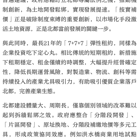
普遍建議，政府應藉訂立北都專屬法例之機，推動機
制創新，為土地開發鬆綁，實現發展提速。「按實補
價」正是破除制度束縛的重要創新，以市場化手段激
活土地資源，正是北都當前發展的關鍵一步。
與此同時，最長21年的「7+7+7」彈性租約，同樣為
企業投資吃下定心丸。相比傳統的短期租約，新措施
下租期穩定、租金僅續約時調整，大幅提升經營確定
性，降低長期運營風險，對製造業、物流、創科等需
持續投入的產業尤具吸引力，有助吸引優質企業落戶
北都，完善產業生態。
北都建設體量大、周期長，僅靠個別領域的改革難以
起到拆牆鬆綁之效。政府應整合「分階段開發」、
「片區開發」、原址換地、分階段補繳地價等多元工
具，形成政策協同效應。例如洪水橋商業用地試點