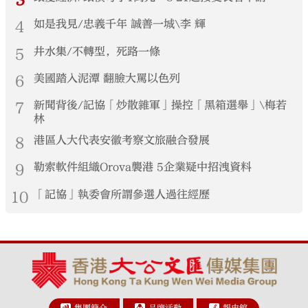
3
4
如是我見/忠義千年 誠善一城\李 輝
5
井水集/不轉型，死路一條
6
美國踏入泥潭 翻臉大罵以色列
7
新聞背後/記協「炒散雜軍」操控「黑箱選舉」\梅若
林
8
港區人大代表安徽考察文旅融合發展
9
勒索軟件組織Orova襲港 5企業疑中招洩資料
10
「記協」執委會所謂參選人過往經歷