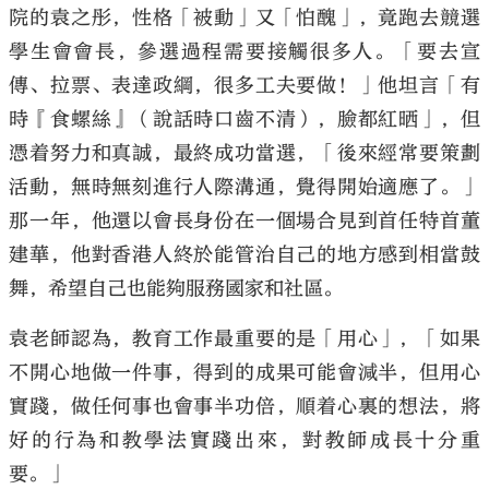
院的袁之彤，性格「被動」又「怕醜」，竟跑去競選
學生會會長，參選過程需要接觸很多人。「要去宣
傳、拉票、表達政綱，很多工夫要做！」他坦言「有
時『食螺絲』（說話時口齒不清），臉都紅晒」，但
憑着努力和真誠，最終成功當選，「後來經常要策劃
活動，無時無刻進行人際溝通，覺得開始適應了。」
那一年，他還以會長身份在一個場合見到首任特首董
建華，他對香港人終於能管治自己的地方感到相當鼓
舞，希望自己也能夠服務國家和社區。
袁老師認為，教育工作最重要的是「用心」，「如果
不開心地做一件事，得到的成果可能會減半，但用心
實踐，做任何事也會事半功倍，順着心裏的想法，將
好的行為和教學法實踐出來，對教師成長十分重
要。」