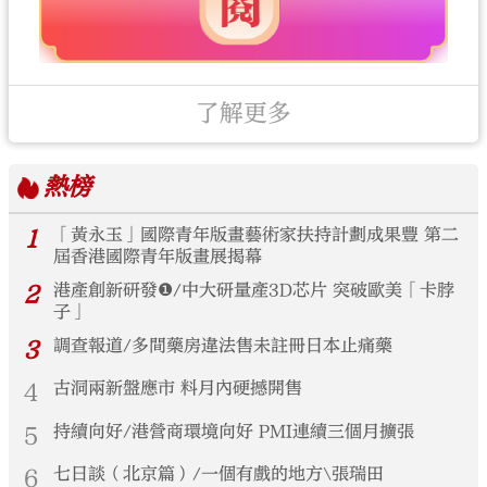
了解更多
熱榜
1
「黃永玉」國際青年版畫藝術家扶持計劃成果豐 第二
屆香港國際青年版畫展揭幕
2
港產創新研發❶/中大研量產3D芯片 突破歐美「卡脖
子」
3
調查報道/多間藥房違法售未註冊日本止痛藥
4
古洞兩新盤應市 料月內硬撼開售
5
持續向好/港營商環境向好 PMI連續三個月擴張
6
七日談（北京篇）/一個有戲的地方\張瑞田