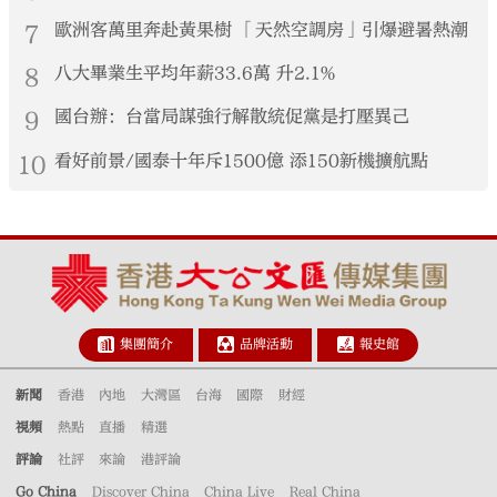
7
歐洲客萬里奔赴黃果樹 「天然空調房」引爆避暑熱潮
8
八大畢業生平均年薪33.6萬 升2.1%
9
國台辦：台當局謀強行解散統促黨是打壓異己
10
看好前景/國泰十年斥1500億 添150新機擴航點
集團簡介
品牌活動
報史館
新聞
香港
內地
大灣區
台海
國際
財經
視頻
熱點
直播
精選
評論
社評
來論
港評論
Go China
Discover China
China Live
Real China