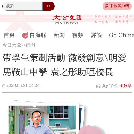
下載客戶端
首頁
白海豚
新聞
視頻
評論
Go Chin
今日大公
港聞
>>
帶學生策劃活動 激發創意\明愛
馬鞍山中學 袁之彤助理校長
2026.05.31
04:24
字號
分享