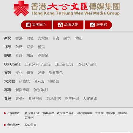
集團簡介
品牌活動
報史館
新聞
香港
內地
大灣區
台海
國際
財經
視頻
熱點
直播
精選
評論
社評
來論
港評論
Go China
Discover China
China Live
Real China
文娛
文化
體育
娛樂
港飲港色
大文號
政務號
個人號
機構號
專題
新聞專題
特別策劃
資訊
專欄+
資訊推薦
各地動態
港澳速遞
大文健康
友情鏈接：
香港商報網
香港衛視
香港經濟導報
星島環球網
中評網
海峽網
閩南網
台海網
合作夥伴：
投資甘肅