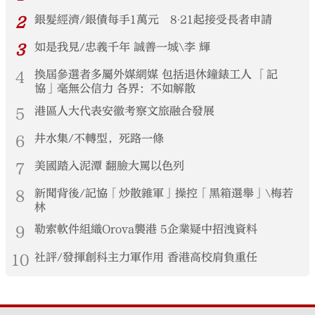
2
銀髮經濟/銀債每手1萬元 8‧21起接受長者申請
3
如是我見/忠義千年 誠善一城\李 輝
4
換屆參選者多屬外媒網媒 包括退休鐘錶工人 「記
協」毫無公信力 各界：不如解散
5
港區人大代表安徽考察文旅融合發展
6
井水集/不轉型，死路一條
7
美國踏入泥潭 翻臉大罵以色列
8
新聞背後/記協「炒散雜軍」操控「黑箱選舉」\梅若
林
9
勒索軟件組織Orova襲港 5企業疑中招洩資料
10
社評/發揮創科主力軍作用 香港高校肩負重任