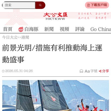
下載客戶端
首頁
白海豚
新聞
視頻
評論
Go Chin
今日大公
港聞
>>
前景光明/措施有利推動海上運
動盛事
2026.05.31
04:26
字號
分享