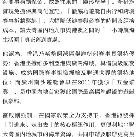
海關事務擔保金，成為往來的「隱形壁壘」。新措施
實現免擔保與簡化登記，「徹底為遊艇自由行和跨境
賽事拆牆鬆綁」，大幅降低辦賽與參賽的時間及經濟
成本，讓大灣區內地九市與港澳之間的「一小時航海
生活圈」真正落到實處。
他認為，香港乃至整個灣區舉辦帆船賽事具獨特優
勢：香港坐擁維多利亞港與廣闊海域，具備頂級配套
設施、成熟國際賽事組織經驗及聯通世界的獨特地
位；而廣州南沙遊艇會早在2011年獲頒「五金錨
獎」，是中國內地首家獲此國際最高標準認證的遊艇
俱樂部。
霍啟剛強調，在國家政策全力支持下，香港能發揮
「引進來、走出去」的核心樞紐作用，更便利地串聯
大灣區內地城市的海岸資源，共同申辦及聯辦更高規