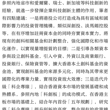
參照內地省市和愛爾蘭、瑞士、新加坡等科技創新的
經驗，就進一步發揮企業科技創新主體的作用，筆者
有四點建議：一是將港投公司打造成為具有區域和國
際影響力的投資管理機構，類似深創投、淡馬錫控股
等，在有序增加註冊資本金的同時夯實資本實力，將
現有的創科相關基金和計劃整合，強化國際化和市場
化運作，以實現量增提質的目標；二是引導各類資本
參與設立創科基金，引入中資、外資以及商業銀行、
投資銀行、保險資管等，擴大香港本土創科基金的資
金池，實現創科基金的來源多元化，同時為其帶來更
國際化的專業力量，實現投資放大效應；三是迭代升
級「科企專線」，結合香港資本市場的發展基礎和成
熟體系，參照內地「科創板」的成功模式，在香港主
板市場的基礎上，結合年內首份「五年規劃」，研究
將「科企專線」提升到新的高度，整合現有的政策機