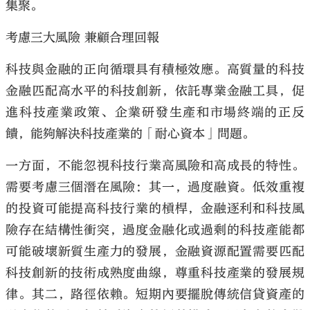
集聚。
考慮三大風險 兼顧合理回報
科技與金融的正向循環具有積極效應。高質量的科技
金融匹配高水平的科技創新，依託專業金融工具，促
進科技產業政策、企業研發生產和市場終端的正反
饋，能夠解決科技產業的「耐心資本」問題。
一方面，不能忽視科技行業高風險和高成長的特性。
需要考慮三個潛在風險：其一，過度融資。低效重複
的投資可能提高科技行業的槓桿，金融逐利和科技風
險存在結構性衝突，過度金融化或過剩的科技產能都
可能破壞新質生產力的發展，金融資源配置需要匹配
科技創新的技術成熟度曲線，尊重科技產業的發展規
律。其二，路徑依賴。短期內要擺脫傳統信貸資產的