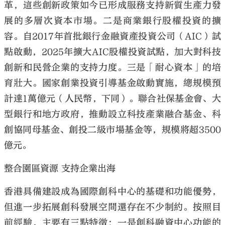
革，這些創新政策如今已形成服務支持新質生產力發
展的多層次資本市場。二是商業銀行股權投資的擴
容。自2017年首批銀行金融資產投資公司（AIC）試
點啟動，2025年擴大AIC股權投資試點，加大對科技
創新和民營企業的支持力度。三是「耐心資本」的培
育壯大。國家創業投資引導基金啟動實施，總規模預
計達1萬億元（人民幣，下同）。聯合社保基金會、大
型銀行和地方政府，推動設立科技產業融合基金、科
創協同母基金、創投二級市場基金等，規模將超3500
億元。
整合園區資源 支持企業出海
香港具備建設成為國際創科中心的基礎和功能優勢，
但進一步拓展創科發展空間還存在不少制約。按照目
前經驗，主要有三點特徵：一是創科融資中心功能的