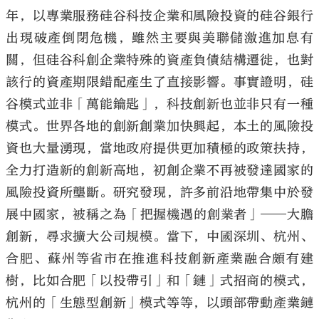
年，以專業服務硅谷科技企業和風險投資的硅谷銀行
出現破產倒閉危機，雖然主要與美聯儲激進加息有
關，但硅谷科創企業特殊的資產負債結構遷徙，也對
該行的資產期限錯配產生了直接影響。事實證明，硅
谷模式並非「萬能鑰匙」，科技創新也並非只有一種
模式。世界各地的創新創業加快興起，本土的風險投
資也大量湧現，當地政府提供更加積極的政策扶持，
全力打造新的創新高地，初創企業不再被發達國家的
風險投資所壟斷。研究發現，許多前沿地帶集中於發
展中國家，被稱之為「把握機遇的創業者」——大膽
創新，尋求擴大公司規模。當下，中國深圳、杭州、
合肥、蘇州等省市在推進科技創新產業融合頗有建
樹，比如合肥「以投帶引」和「鏈」式招商的模式，
杭州的「生態型創新」模式等等，以頭部帶動產業鏈