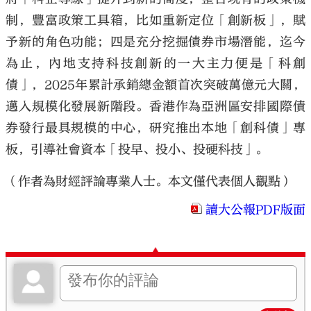
制，豐富政策工具箱，比如重新定位「創新板」，賦
予新的角色功能；四是充分挖掘債券市場潛能，迄今
為止，內地支持科技創新的一大主力便是「科創
債」，2025年累計承銷總金額首次突破萬億元大關，
邁入規模化發展新階段。香港作為亞洲區安排國際債
券發行最具規模的中心，研究推出本地「創科債」專
板，引導社會資本「投早、投小、投硬科技」。
（作者為財經評論專業人士。本文僅代表個人觀點）
讀大公報PDF版面