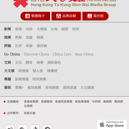
集團簡介
品牌活動
報史館
新聞
香港
內地
大灣區
台海
國際
財經
視頻
熱點
直播
精選
評論
社評
來論
港評論
Go China
Discover China
China Live
Real China
文娛
文化
體育
娛樂
港飲港色
大文號
政務號
個人號
機構號
專題
新聞專題
特別策劃
資訊
專欄+
資訊推薦
各地動態
港澳速遞
大文健康
友情鏈接：
香港商報網
香港衛視
香港經濟導報
星島環球網
中評網
海峽網
閩南網
台海網
合作夥伴：
投資甘肅