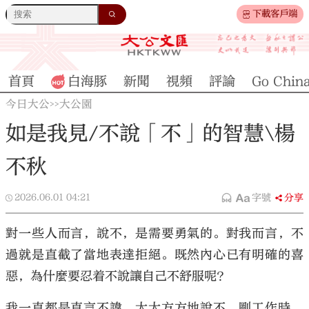
下載客戶端
首頁
白海豚
新聞
視頻
評論
Go Chin
今日大公
大公園
>>
如是我見/不說「不」的智慧\楊
不秋
2026.06.01
04:21
字號
分享
對一些人而言，說不，是需要勇氣的。對我而言，不
過就是直截了當地表達拒絕。既然內心已有明確的喜
惡，為什麼要忍着不說讓自己不舒服呢？
我一直都是直言不諱，大大方方地說不。剛工作時，