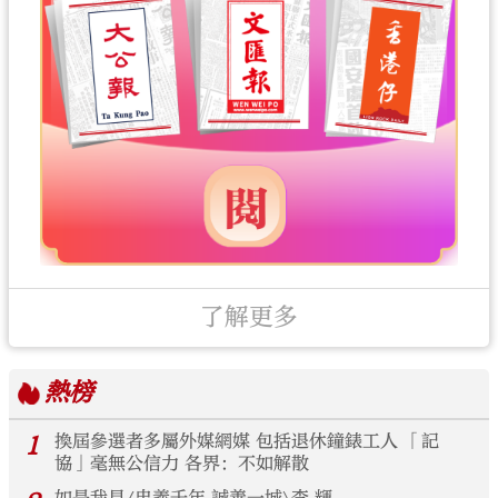
了解更多
熱榜
1
換屆參選者多屬外媒網媒 包括退休鐘錶工人 「記
協」毫無公信力 各界：不如解散