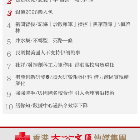
2
如是我見/忠義千年 誠善一城\李 輝
3
銀債2026懶人包
4
新聞背後/記協「炒散雜軍」操控「黑箱選舉」\梅若
林
5
井水集/不轉型，死路一條
6
民調揭美國人不支持伊朗戰事
7
社評/發揮創科主力軍作用 香港高校肩負重任
8
港產創新研發❷/城大研高性能材料 借力灣區實現產
業化
9
強強聯手/與國際名校合作 引入全球前沿技術
10
話你知/數據中心過熱令效率下降