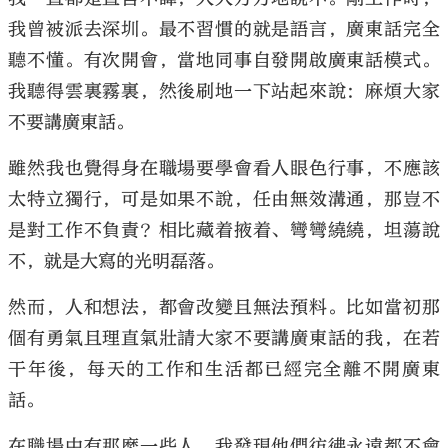
我曾被派去深圳。最不習慣的就是語言，廣東話完全
聽不懂。有次開會，當地同事自發開啟廣東話模式。
我聽得雲裏霧裏，然後刷地一下站起來說：麻煩大家
不要講廣東話。
大公文匯
雖然我也覺得身在職場要學會看人眼色行事，不應該
太特立獨行，可是如果不說，任由無效溝通，那豈不
是對工作不負責？相比藏着掖着、彎彎繞繞，坦蕩說
不，就是大寫的光明磊落。
然而，人和想法，都會改變且無法預料。比如當初那
個有勇氣且理直氣壯請大家不要講廣東話的我，在若
干年後，每天的工作和生活都已經完全離不開廣東
話。
在職場中有那麼一些人，我發現他們彷彿永遠都不會