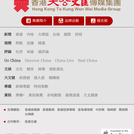
集團簡介
品牌活動
報史館
新聞
香港
內地
大灣區
台海
國際
財經
視頻
熱點
直播
精選
評論
社評
來論
港評論
Go China
Discover China
China Live
Real China
文娛
文化
體育
娛樂
港飲港色
大文號
政務號
個人號
機構號
專題
新聞專題
特別策劃
資訊
專欄+
資訊推薦
各地動態
港澳速遞
大文健康
友情鏈接：
香港商報網
香港衛視
香港經濟導報
星島環球網
中評網
海峽網
閩南網
台海網
合作夥伴：
投資甘肅