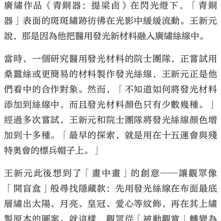
廣繡作品《青銅器：提梁卣》在閃光燈下，「青銅
器」表面的斑斑鏽跡彷彿在光影中緩緩流動。王新元
說，那是因為他把醫用發光新材料融入廣繡絲線中。
當時，一個研究醫用發光材料的院士團隊，正嘗試用
桑蠶絲或更簡易的材料製作發光絲線，王新元正是他
們看中的合作對象。然而，「不知道如何將發光材料
添加到絲線中，而且發光材料顏色只有少數幾種。」
經過多次嘗試，王新元和院士團隊將發光絲線顏色增
加到十多種。「最早的探索，就是用在十五運會與殘
特奧會的標兵帽子上。」
王新元此後想到了「畫中畫」的創意──讓觀眾像
「開盲盒」般尋找隱藏款：先用發光絲線在布面最底
層繡出太陽、月亮、皇冠、愛心等紋飾，再在其上繡
製原本的圖案。就這樣，觀眾從「被動觀賞」轉變為