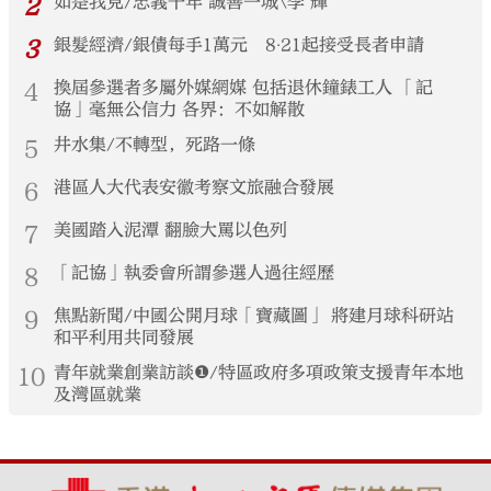
2
如是我見/忠義千年 誠善一城\李 輝
3
銀髮經濟/銀債每手1萬元 8‧21起接受長者申請
4
換屆參選者多屬外媒網媒 包括退休鐘錶工人 「記
協」毫無公信力 各界：不如解散
5
井水集/不轉型，死路一條
6
港區人大代表安徽考察文旅融合發展
7
美國踏入泥潭 翻臉大罵以色列
8
「記協」執委會所謂參選人過往經歷
9
焦點新聞/中國公開月球「寶藏圖」 將建月球科研站
和平利用共同發展
10
青年就業創業訪談❶/特區政府多項政策支援青年本地
及灣區就業