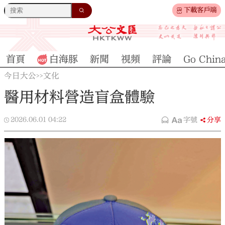
下載客戶端
首頁
白海豚
新聞
視頻
評論
Go Chin
今日大公
文化
>>
醫用材料營造盲盒體驗
2026.06.01
04:22
字號
分享