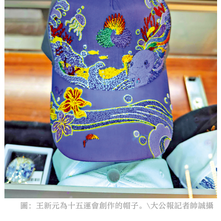
大公文匯
圖：王新元為十五運會創作的帽子。\大公報記者帥誠攝