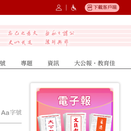
下載客戶端
號
專題
資訊
大公報·教育佳
字號