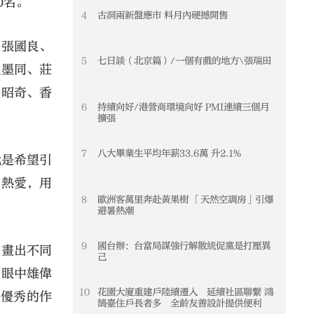
0名。
4
古洞兩新盤應市 料月內硬撼開售
長張國良、
5
七日談（北京篇）/一個有戲的地方\張瑞田
沈墨同、莊
許昭奇、香
6
持續向好/港營商環境向好 PMI連續三個月
擴張
7
八大畢業生平均年薪33.6萬 升2.1%
就是希望引
的熱愛，用
8
歐洲客萬里奔赴黃果樹 「天然空調房」引爆
避暑熱潮
9
國台辦：台當局謀強行解散統促黨是打壓異
品畫出不同
己
們眼中雄偉
10
花園大廈重建戶陸續遷入 延續社區聯繫 鴻
幅優秀的作
鵠臺住戶長者多 全齡友善設計提供便利