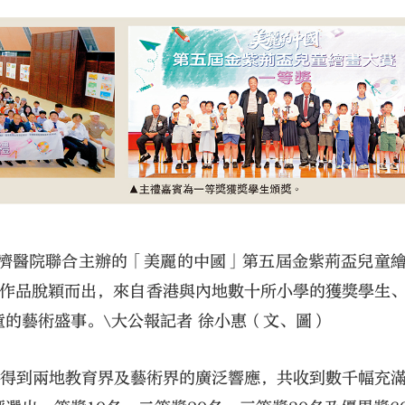
大公文匯
仁濟醫院聯合主辦的「美麗的中國」第五屆金紫荊盃兒童
優秀作品脫穎而出，來自香港與內地數十所小學的獲獎學生
的藝術盛事。\大公報記者 徐小惠（文、圖）
來得到兩地教育界及藝術界的廣泛響應，共收到數千幅充