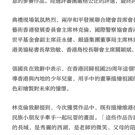
意的參賽作品。經過評審團嚴格公正的評選，最終評選
典禮現場氣氛熱烈，兩岸和平發展聯合總會首席會
藝術香港發展委員會主席林克倫、國際警察協會香
世平基金會副主席莊永健、銀盛集團董事局主席林
港美協秘書長韋勁敏、香港島校長聯會主席關穎斌
張國良在致辭中表示，在香港回歸祖國29周年這
導香港與內地的少年兒童，用手中的畫筆描繪祖國
色彩繪製對未來的憧憬。
林克倫致辭提到，今次獲獎作品中，既有描繪維港
民族小朋友手牽手一起玩耍的畫面。「這些作品告
的長城，是秀麗的西湖，是老師的微笑，父母的