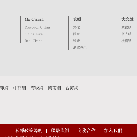
Go China
文娛
大文號
Discover China
文化
政務號
China Live
體育
個人號
Real China
娛樂
機構號
港飲港色
球網
中評網
海峽網
閩南網
台海網
私隱政策聲明
聯繫我們
商務合作
加入我們