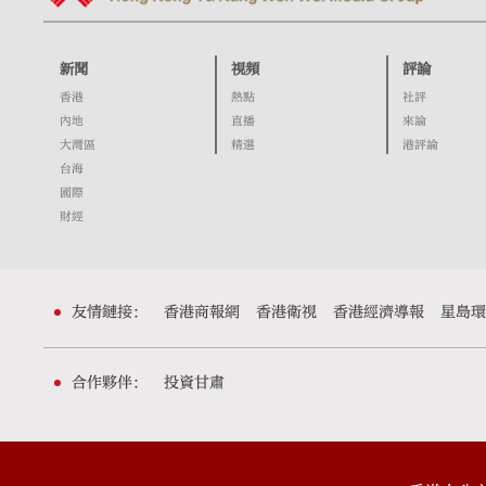
新聞
視頻
評論
香港
熱點
社評
內地
直播
來論
大灣區
精選
港評論
台海
國際
財經
友情鏈接：
香港商報網
香港衛視
香港經濟導報
星島環
合作夥伴：
投資甘肅