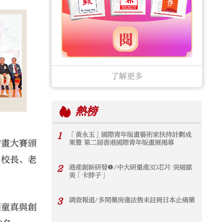
了解更多
熱榜
1
「黃永玉」國際青年版畫藝術家扶持計劃成
繪畫大賽頒
果豐 第二屆香港國際青年版畫展揭幕
、校長、老
2
港產創新研發❶/中大研量產3D芯片 突破歐
美「卡脖子」
3
調查報道/多間藥房違法售未註冊日本止痛藥
滿童真與創