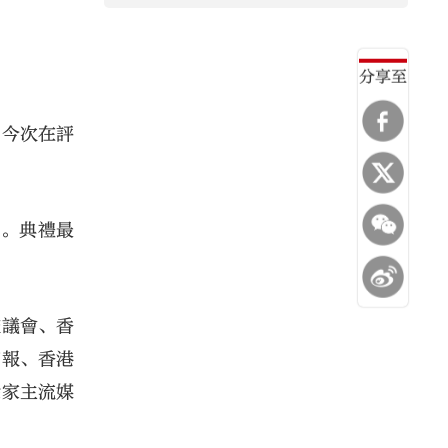
分享至
，今次在評
品。典禮最
校議會、香
商報、香港
餘家主流媒