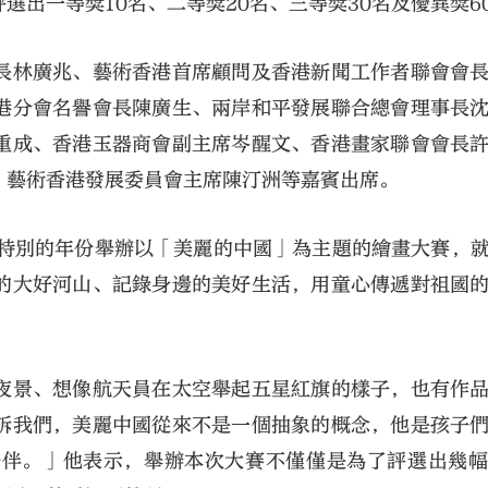
出一等獎10名、二等獎20名、三等獎30名及優異獎6
長林廣兆、藝術香港首席顧問及香港新聞工作者聯會會
港分會名譽會長陳廣生、兩岸和平發展聯合總會理事長
重成、香港玉器商會副主席岑醒文、香港畫家聯會會長
、藝術香港發展委員會主席陳汀洲等嘉賓出席。
個特別的年份舉辦以「美麗的中國」為主題的繪畫大賽，
的大好河山、記錄身邊的美好生活，用童心傳遞對祖國
夜景、想像航天員在太空舉起五星紅旗的樣子，也有作
訴我們，美麗中國從來不是一個抽象的概念，他是孩子
陪伴。」他表示，舉辦本次大賽不僅僅是為了評選出幾