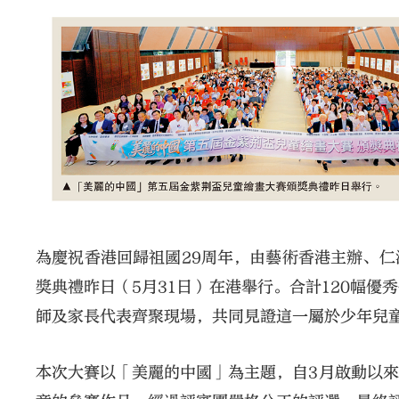
為慶祝香港回歸祖國29周年，由藝術香港主辦、
獎典禮昨日（5月31日）在港舉行。合計120幅
師及家長代表齊聚現場，共同見證這一屬於少年兒童
本次大賽以「美麗的中國」為主題，自3月啟動以