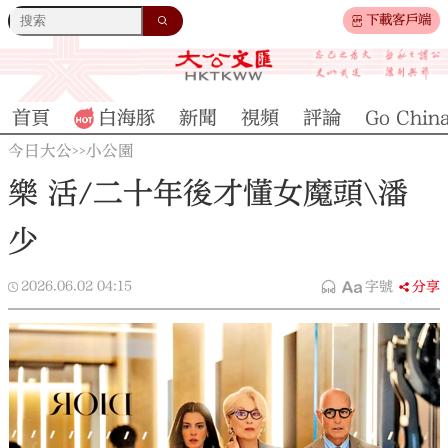
下載客戶端
首頁
白海豚
新聞
視頻
評論
Go Chin
今日大公
小公園
>>
樂 活/二十年後才懂女魔頭\潘
少
2026.06.02
04:15
字號
分享