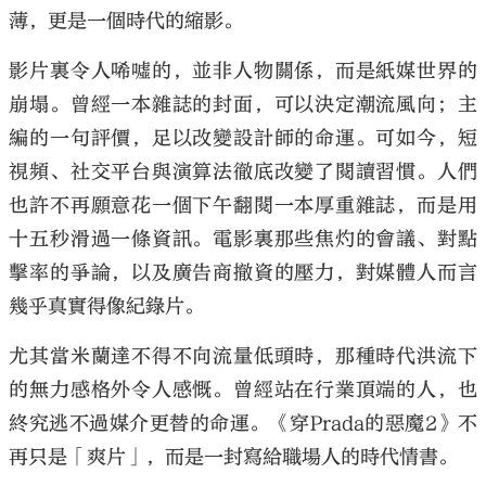
薄，更是一個時代的縮影。
影片裏令人唏噓的，並非人物關係，而是紙媒世界的
崩塌。曾經一本雜誌的封面，可以決定潮流風向；主
編的一句評價，足以改變設計師的命運。可如今，短
視頻、社交平台與演算法徹底改變了閱讀習慣。人們
也許不再願意花一個下午翻閱一本厚重雜誌，而是用
十五秒滑過一條資訊。電影裏那些焦灼的會議、對點
擊率的爭論，以及廣告商撤資的壓力，對媒體人而言
幾乎真實得像紀錄片。
尤其當米蘭達不得不向流量低頭時，那種時代洪流下
的無力感格外令人感慨。曾經站在行業頂端的人，也
終究逃不過媒介更替的命運。《穿Prada的惡魔2》不
再只是「爽片」，而是一封寫給職場人的時代情書。