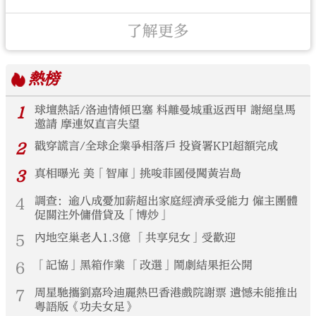
了解更多
熱榜
1
球壇熱話/洛迪情傾巴塞 料離曼城重返西甲 謝絕皇馬
邀請 摩連奴直言失望
2
戳穿謊言/全球企業爭相落戶 投資署KPI超額完成
3
真相曝光 美「智庫」挑唆菲國侵闖黃岩島
4
調查：逾八成憂加薪超出家庭經濟承受能力 僱主團體
促關注外傭借貸及「博炒」
5
內地空巢老人1.3億 「共享兒女」受歡迎
6
「記協」黑箱作業 「改選」鬧劇結果拒公開
7
周星馳攜劉嘉玲迪麗熱巴香港戲院謝票 遺憾未能推出
粵語版《功夫女足》