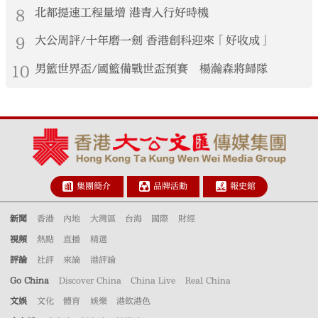
8
北都提速工程量增 港青入行好時機
9
大公周評/十年磨一劍 香港創科迎來「好收成」
10
男籃世界盃/國籃備戰世盃預賽 楊瀚森將歸隊
集團簡介
品牌活動
報史館
新聞
香港
內地
大灣區
台海
國際
財經
視頻
熱點
直播
精選
評論
社評
來論
港評論
Go China
Discover China
China Live
Real China
文娛
文化
體育
娛樂
港飲港色