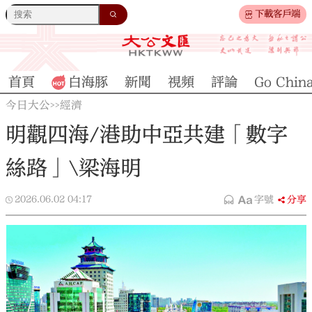
下載客戶端
首頁
白海豚
新聞
視頻
評論
Go Chin
今日大公
經濟
>>
明觀四海/港助中亞共建「數字
絲路」\梁海明
2026.06.02
04:17
字號
分享