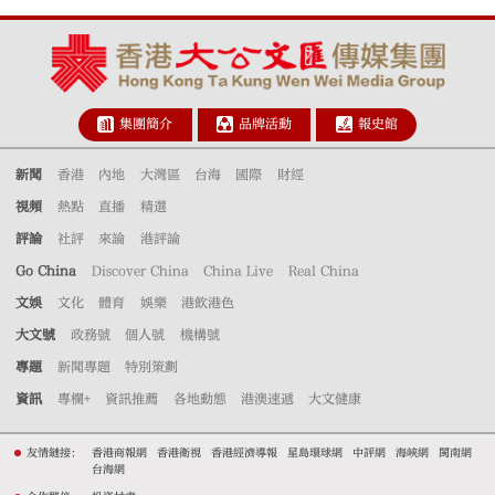
集團簡介
品牌活動
報史館
新聞
香港
內地
大灣區
台海
國際
財經
視頻
熱點
直播
精選
評論
社評
來論
港評論
Go China
Discover China
China Live
Real China
文娛
文化
體育
娛樂
港飲港色
大文號
政務號
個人號
機構號
專題
新聞專題
特別策劃
資訊
專欄+
資訊推薦
各地動態
港澳速遞
大文健康
友情鏈接：
香港商報網
香港衛視
香港經濟導報
星島環球網
中評網
海峽網
閩南網
台海網