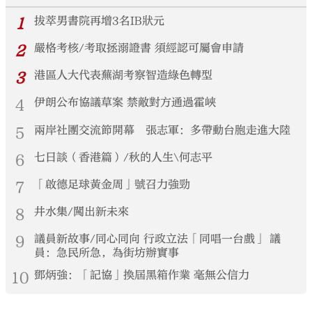
1
拔萃男書院再增3名IB狀元
2
嚴格考核/考取拯溺證書 須經認可屬會申請
3
港區人大代表蕪湖考察智造綠色轉型
4
伊朗公布協議草案 禁敵對方通過霍峽
5
兩岸社團交流節開幕 張志軍：多帶動台胞走進大陸
6
七日談（香港篇）/秋的人生\何志平
7
「啟德足球黃金周」號召力強勁
8
井水集/闖出新未來
9
議員新故事/同心同向 行政立法「同唱一台戲」 議
員：急民所急，為街坊辦實事
10
鄧炳強：「記協」換屆黑箱作業 毫無公信力