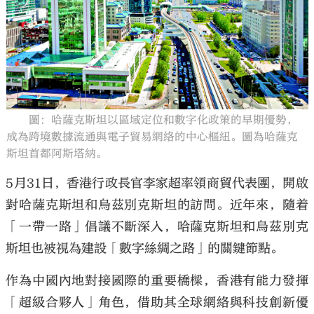
大公文匯
圖：哈薩克斯坦以區域定位和數字化政策的早期優勢，
成為跨境數據流通與電子貿易網絡的中心樞紐。圖為哈薩克
斯坦首都阿斯塔納。
5月31日，香港行政長官李家超率領商貿代表團，開啟
對哈薩克斯坦和烏茲別克斯坦的訪問。近年來，隨着
「一帶一路」倡議不斷深入，哈薩克斯坦和烏茲別克
斯坦也被視為建設「數字絲綢之路」的關鍵節點。
作為中國內地對接國際的重要橋樑，香港有能力發揮
「超級合夥人」角色，借助其全球網絡與科技創新優