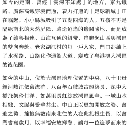
如今的定南，曾經「雲深不知處」的地方，京九鐵
路、廣深高鐵穿境而過，着力打造的「足球新城」正
在崛起，小小縣城吸引了五湖四海的人。五嶺不再是
隔絕南北的天然屏障，路途迢遙的邊關險地，而是成
為了贛粵相連、山海互通的紐帶，串聯起山區與灣區
的雙向奔赴。老家湖江村的每一戶人家，門口都鋪上
了水泥路，山路化作通衢大道，變成了粵港澳大灣區
的後花園。
如今的中山，位於大灣區地理位置的中央，八十里母
親河岐江依舊流淌，八百年石岐城古韻綿長，深中大
橋飛架伶仃洋，如萬里長虹綻放灣區風華。一城山水
相融，文脈與繁華共生。中山正以更加開放之姿、奮
進之勢，擁抱無數南來北往的人在此扎根生長，以奮
鬥書寫歲月，以幸福安放鄉愁，讓每一位追夢而來的