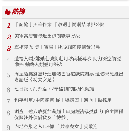
熱榜
1
「記協」黑箱作業 「改選」鬧劇結果拒公開
2
美軍高層苦尋退出伊朗戰事方法
3
真相曝光 美「智庫」挑唆菲國侵闖黃岩島
4
造福人類/嫦娥七號將赴月球南極尋水 助力深空資源
勘探 鋪路人類登月探火
5
周星馳攜劉嘉玲迪麗熱巴香港戲院謝票 遺憾未能推出
粵語版《功夫女足》
6
七日談（海外篇）/華盛頓的假牙\吳捷
7
和平利用/中國探月 從「繞落回」邁向「勘採用」
8
調查：逾八成憂加薪超出家庭經濟承受能力 僱主團體
促關注外傭借貸及「博炒」
9
內地空巢老人1.3億 「共享兒女」受歡迎