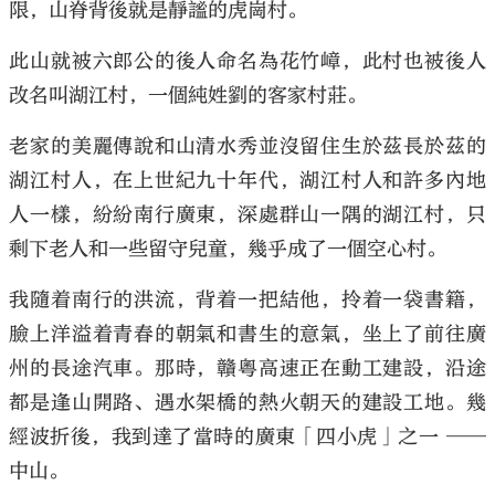
限，山脊背後就是靜謐的虎崗村。
此山就被六郎公的後人命名為花竹嶂，此村也被後人
改名叫湖江村，一個純姓劉的客家村莊。
老家的美麗傳說和山清水秀並沒留住生於茲長於茲的
湖江村人，在上世紀九十年代，湖江村人和許多內地
人一樣，紛紛南行廣東，深處群山一隅的湖江村，只
剩下老人和一些留守兒童，幾乎成了一個空心村。
我隨着南行的洪流，背着一把結他，拎着一袋書籍，
臉上洋溢着青春的朝氣和書生的意氣，坐上了前往廣
州的長途汽車。那時，贛粵高速正在動工建設，沿途
都是逢山開路、遇水架橋的熱火朝天的建設工地。幾
經波折後，我到達了當時的廣東「四小虎」之一 ──
中山。