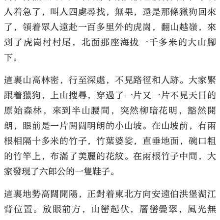
人着急了，叫人四處尋找，無果，還是那條獵狗回來
了，領着眾人遠赴一百多里外的虎崗，翻山越嶺，來
到了虎崗村村尾，北面那座海拔一千多米的大山腳
下。
這裏山高林密，行至深處，不見路徑和人跡。大家緊
跟着獵狗，上山搜尋，穿過了一片又一片不見天日的
原始森林，來到半山腰間，突然柳暗花明，豁然開
朗，眼前是一片開闊明朗的小山坡。在山坡前，有兩
根相隔十多米的竹子，竹葉婆娑，直垂地面，碗口粗
的竹竿上，布滿了美麗的花紋。在兩根竹子中間，大
家發現了六郎公的一隻鞋子。
這裏地勢高闊開陽，正對着東北方向安遠伯洪堡湖江
背位置。放眼前方，山巒起伏，層巒疊翠，風光無