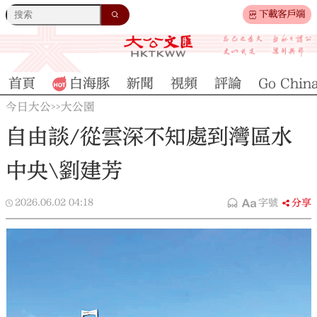
下載客戶端
首頁
白海豚
新聞
視頻
評論
Go Chin
今日大公
大公園
>>
自由談/從雲深不知處到灣區水
中央\劉建芳
2026.06.02
04:18
字號
分享