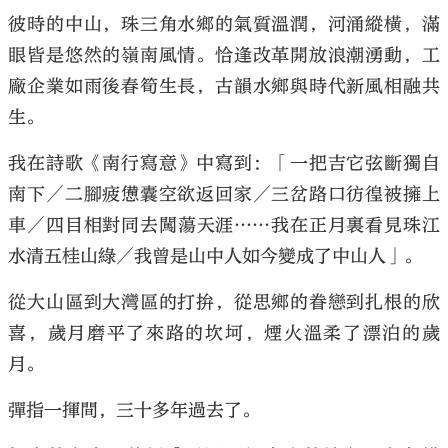
彼時的中山，珠三角水鄉的氣質溫潤，河涌縱橫，滿
眼皆是悠然的嶺南風情。恰逢改革開放浪潮湧動，工
廠企業如雨後春筍生長，古韻水鄉與時代新風相融共
生。
我在詩歌《南行寫意》中寫到：「一把吉它弦斷獨自
南下／二腳疲憊囊空欲返回家／三岔路口彷徨被擁上
車／四目相對同去闖蕩天涯……我在正月裏看見珠江
水清五桂山綠／我曾是山中人如今變成了中山人」。
從大山區到大灣區的打拚，從思鄉的眷戀到扎根的欣
喜，歲月磨平了來路的坎坷，煙火溫柔了漂泊的歲
月。
彈指一揮間，三十多年過去了。