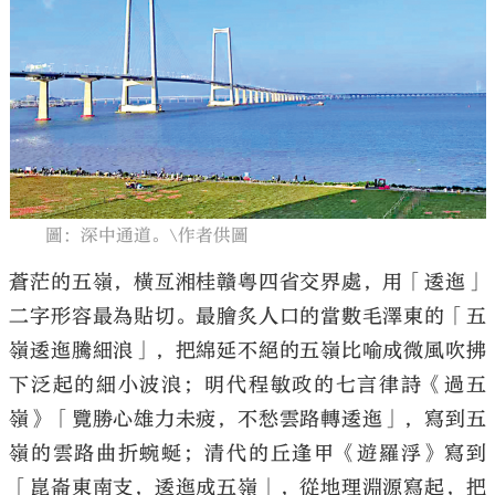
大公文匯
圖：深中通道。\作者供圖
蒼茫的五嶺，橫亙湘桂贛粵四省交界處，用「逶迤」
二字形容最為貼切。最膾炙人口的當數毛澤東的「五
嶺逶迤騰細浪」，把綿延不絕的五嶺比喻成微風吹拂
下泛起的細小波浪；明代程敏政的七言律詩《過五
嶺》「覽勝心雄力未疲，不愁雲路轉逶迤」，寫到五
嶺的雲路曲折蜿蜒；清代的丘逢甲《遊羅浮》寫到
「崑崙東南支，逶迤成五嶺」，從地理淵源寫起，把