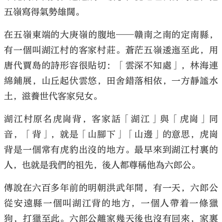
五嶺寫得氣勢雄闊。
在五嶺東端的大庚嶺的腹地──贛南之南的定南縣，
有一個叫湖江村的客家村莊。蒼茫五嶺逶迤至此，用
唐代賈島的詩形容很貼切：「雲深不知處」，林海連
綿鋪展，山丘起伏雲悠，田舍錯落相依，一方靜謐水
土，滋養世代客家兒女。
湖江村原名虎崗背，客家話「湖江」與「虎崗」同
音，「背」，就是「山腳下」「山邊」的意思，虎崗
背是一個常有虎豹出沒的地方。最早來到湖江村裏的
人，也就是我們的祖先，後人都尊稱他為六郎公。
傳說在六百多年前的明朝洪武年間，有一天，六郎公
從安遠縣一個叫湖江背的地方，一個人帶着一條獵
狗，打獵至此。六郎公離家幾天後也沒有回來，家裏