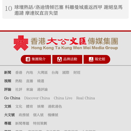
10
球壇熱話/洛迪情傾巴塞 料離曼城重返西甲 謝絕皇馬
邀請 摩連奴直言失望
集團簡介
品牌活動
報史館
新聞
香港
內地
大灣區
台海
國際
財經
視頻
熱點
直播
精選
評論
社評
來論
港評論
Go China
Discover China
China Live
Real China
文娛
文化
體育
娛樂
港飲港色
大文號
政務號
個人號
機構號
專題
新聞專題
特別策劃