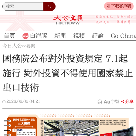
下載客戶端
首頁
白海豚
新聞
視頻
評論
Go Chin
今日大公
要聞
>>
國務院公布對外投資規定 7.1起
施行 對外投資不得使用國家禁止
出口技術
2026.06.02
04:21
字號
分享