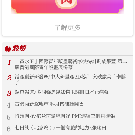
了解更多
熱榜
1
「黃永玉」國際青年版畫藝術家扶持計劃成果豐 第二
屆香港國際青年版畫展揭幕
2
港產創新研發❶/中大研量產3D芯片 突破歐美「卡脖
子」
3
調查報道/多間藥房違法售未註冊日本止痛藥
4
古洞兩新盤應市 料月內硬撼開售
5
持續向好/港營商環境向好 PMI連續三個月擴張
6
七日談（北京篇）/一個有戲的地方\張瑞田