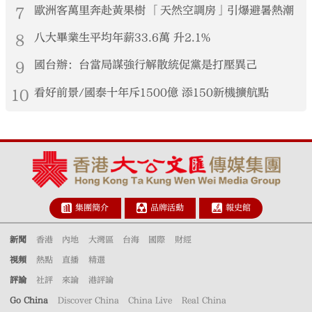
7
歐洲客萬里奔赴黃果樹 「天然空調房」引爆避暑熱潮
8
八大畢業生平均年薪33.6萬 升2.1%
9
國台辦：台當局謀強行解散統促黨是打壓異己
10
看好前景/國泰十年斥1500億 添150新機擴航點
集團簡介
品牌活動
報史館
新聞
香港
內地
大灣區
台海
國際
財經
視頻
熱點
直播
精選
評論
社評
來論
港評論
Go China
Discover China
China Live
Real China