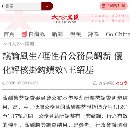
下載客戶端
首頁
白海豚
新聞
視頻
評論
Go Chin
今日大公
論壇
>>
議論風生/理性看公務員調薪 優
化評核掛鈎績效\王紹基
2026.06.02
04:21
字號
分享
薪酬趨勢調查委員會公布本年度薪酬趨勢調查初步結
果，高、中、低層公務員的薪酬趨勢淨指標介乎4.12%
至1.17%之間。公務員薪酬調整有一套嚴謹、行之有效
的機制，薪酬趨勢調查結果只是參考，行政會議還會