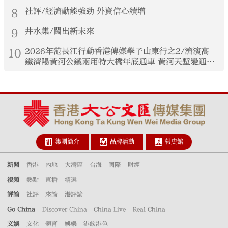
8
社評/經濟動能強勁 外資信心續增
9
井水集/闖出新未來
10
2026年范長江行動香港傳媒學子山東行之2/濟濱高
鐵濟陽黃河公鐵兩用特大橋年底通車 黃河天塹變通途
港生見證大國基建實力
集團簡介
品牌活動
報史館
新聞
香港
內地
大灣區
台海
國際
財經
視頻
熱點
直播
精選
評論
社評
來論
港評論
Go China
Discover China
China Live
Real China
文娛
文化
體育
娛樂
港飲港色