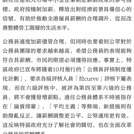
酬往往是私人市場中小型企業制定薪酬政策的參考指
標。政府按機制加薪，釋放出對經濟前景具備信心的
信號，有助於推動全港僱員薪酬的合理調升，從而改
善整體勞工階層的生活水平。
公務員適度加薪儘管合理，但同時也要看到公眾對於
公務員團隊的要求越來越高，希望公務員的表現能夠
符合其薪酬，市民的期望必須獲得回應。事實上，特
區政府已宣布將隨着10月推行的「公務員評核制度優
化計劃」，要求各級評核人員「拉curve」評核下屬表
現，而在六級評核中，被評為第四至第六級的公務
員，將不會獲發增薪點。過往公務員體系不時被指存
在「論資排輩」、「平均主義」等弊端，新措施則有
助撥亂反正，讓薪酬調整更公平、公帑運用更有效。
這反映特區政府充分了解社會的關切，也在全面改革