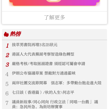
了解更多
熱榜
1
拔萃男書院再增3名IB狀元
2
港區人大代表蕪湖考察智造綠色轉型
3
嚴格考核/考取拯溺證書 須經認可屬會申請
4
伊朗公布協議草案 禁敵對方通過霍峽
5
兩岸社團交流節開幕 張志軍：多帶動台胞走進大陸
6
七日談（香港篇）/秋的人生\何志平
7
議員新故事/同心同向 行政立法「同唱一台戲」 議
員：急民所急，為街坊辦實事