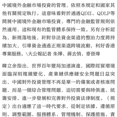
中國境外金融市場投資的管理，依照本規定和國家其
他有關規定執行。這意味着對於通過QDII、QDLP等
開展中國境外金融市場投資，專門的金融監管規則依
然適用，這和現有的監管體系保持一致。另有分析認
為，新規落地後，針對非法資金渠道的整治力度將持
續加大，引導資金通過正規渠道跨境流動，利好香港
專業服務。\大公報記者 朱燁、蔣去悄、麥晉瑋
韓立余指出，世界百年變局加速演進，國際經貿環境
面臨深刻複雜變化，產業鏈供應鏈安全問題日益突
出，中國對外投資管理不再是單一的備案或者核准問
題，而是一個綜合管理問題，迫切需要與時俱進、統
籌安排，進一步發展和完善對外投資法律制度。《規
定》出台適應了這一時代要求，從制定依據、遵循原
則、調整範圍、服務體系、管理機制、保護措施、責