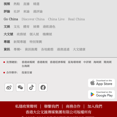
視頻
熱點
直播
精選
評論
社評
來論
港評論
Go China
Discover China
China Live
Real China
文娛
文化
體育
娛樂
港飲港色
大文號
政務號
個人號
機構號
專題
新聞專題
特別策劃
資訊
專欄+
資訊推薦
各地動態
港澳速遞
大文健康
友情鏈接：
香港商報網
香港衛視
香港經濟導報
星島環球網
中評網
海峽網
閩南網
台海網
合作夥伴：
投資甘肅
私隱政策聲明
聯繫我們
商務合作
加入我們
香港大公文匯傳媒集團有限公司版權所有