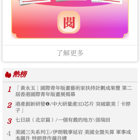
了解更多
熱榜
1
「黃永玉」國際青年版畫藝術家扶持計劃成果豐 第二
屆香港國際青年版畫展揭幕
2
港產創新研發❶/中大研量產3D芯片 突破歐美「卡脖
子」
3
七日談（北京篇）/一個有戲的地方\張瑞田
4
美國三失系列①/伊朗戰事延宕 美國全盤失算 軍事成
本飆升 特朗普作繭自縛