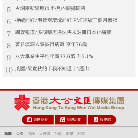
5
古洞兩新盤應市 料月內硬撼開售
6
持續向好/港營商環境向好 PMI連續三個月擴張
7
調查報道/多間藥房違法售未註冊日本止痛藥
8
著名填詞人黎彼得病逝 享年76歲
9
八大畢業生平均年薪33.6萬 升2.1%
10
瓜園/梁實秋的「我不知道」\蓬山
集團簡介
品牌活動
報史館
新聞
香港
內地
大灣區
台海
國際
財經