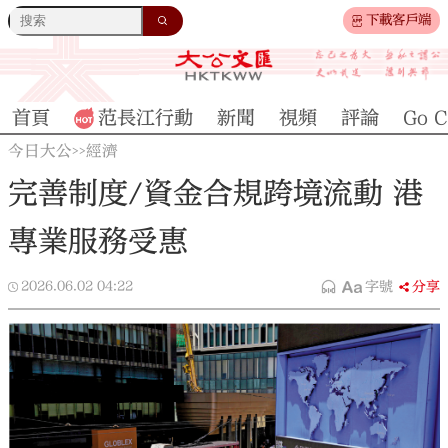
下載客戶端
首頁
范長江行動
新聞
視頻
評論
Go C
今日大公
經濟
>>
完善制度/資金合規跨境流動 港
專業服務受惠
2026.06.02
04:22
字號
分享