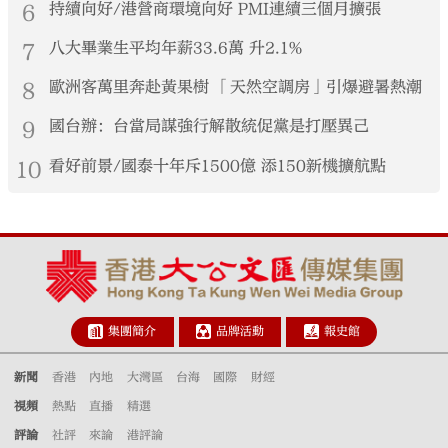
6
持續向好/港營商環境向好 PMI連續三個月擴張
7
八大畢業生平均年薪33.6萬 升2.1%
8
歐洲客萬里奔赴黃果樹 「天然空調房」引爆避暑熱潮
9
國台辦：台當局謀強行解散統促黨是打壓異己
10
看好前景/國泰十年斥1500億 添150新機擴航點
集團簡介
品牌活動
報史館
新聞
香港
內地
大灣區
台海
國際
財經
視頻
熱點
直播
精選
評論
社評
來論
港評論