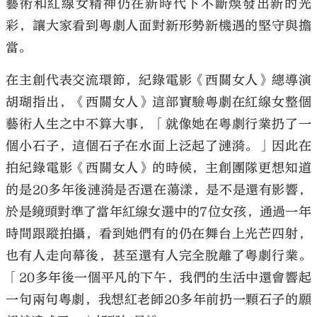
藝術和紅線女精神仍在新時代下不斷煥發出新的光
彩，讓大家看到粵劇人面對新形勢新機遇的堅守與擔
當。
在主創代表交流環節，紀錄電影《西關女人》總導演
胡瑚指出，《西關女人》這部實驗粵劇在紅線女整個
藝術人生之中不算大事，「就像她在粵劇行業扔了一
個小石子，這個石子在水面上泛起了漣漪。」因此在
拍紀錄電影《西關女人》的時候，主創團隊更想知道
的是20多年後漣漪是否還在蕩漾，是不是還有影響，
於是鏡頭對準了當年紅線女選中的7位女孩，通過一年
時間跟蹤拍攝，看到她們有的仍在舞台上光芒四射，
也有人走向幕後，甚至還有人完全脫離了粵劇行業。
「20多年後一個平凡的下午，我們的生活中還會響起
一句兩句粵劇，我想紅老師20多年前扔一顆石子的願