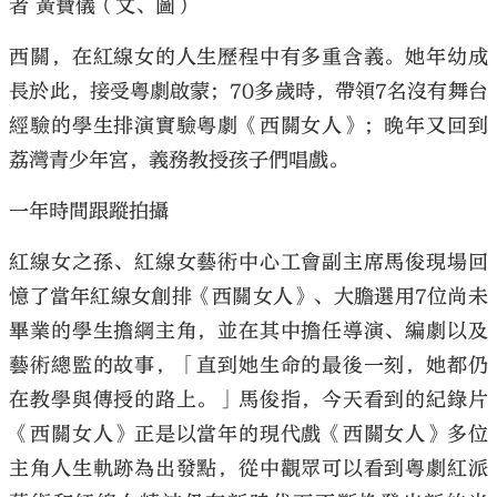
者 黃寶儀（文、圖）
西關，在紅線女的人生歷程中有多重含義。她年幼成
長於此，接受粵劇啟蒙；70多歲時，帶領7名沒有舞台
經驗的學生排演實驗粵劇《西關女人》；晚年又回到
荔灣青少年宮，義務教授孩子們唱戲。
一年時間跟蹤拍攝
紅線女之孫、紅線女藝術中心工會副主席馬俊現場回
憶了當年紅線女創排《西關女人》、大膽選用7位尚未
畢業的學生擔綱主角，並在其中擔任導演、編劇以及
藝術總監的故事，「直到她生命的最後一刻，她都仍
在教學與傳授的路上。」馬俊指，今天看到的紀錄片
《西關女人》正是以當年的現代戲《西關女人》多位
主角人生軌跡為出發點，從中觀眾可以看到粵劇紅派