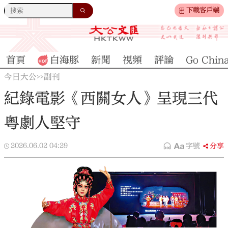
下載客戶端
首頁
白海豚
新聞
視頻
評論
Go Chin
今日大公
副刊
>>
紀錄電影《西關女人》呈現三代
粵劇人堅守
2026.06.02
04:29
字號
分享