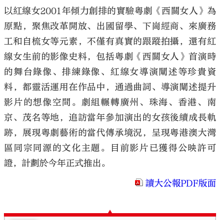
以紅線女2001年傾力創排的實驗粵劇《西關女人》為
原點，聚焦改革開放、出國留學、下崗經商、來廣務
工和自梳女等元素，不僅有真實的跟蹤拍攝，還有紅
線女生前的影像史料，包括粵劇《西關女人》首演時
的舞台錄像、排練錄像、紅線女導演闡述等珍貴資
料，都靈活運用在作品中，通過曲詞、導演闡述提升
影片的想像空間。劇組輾轉廣州、珠海、香港、南
京、茂名等地，追訪當年參加演出的女孩後續成長軌
跡，展現粵劇藝術的當代傳承境況，呈現粵港澳大灣
區同宗同源的文化主題。目前影片已獲得公映許可
證，計劃於今年正式推出。
讀大公報PDF版面