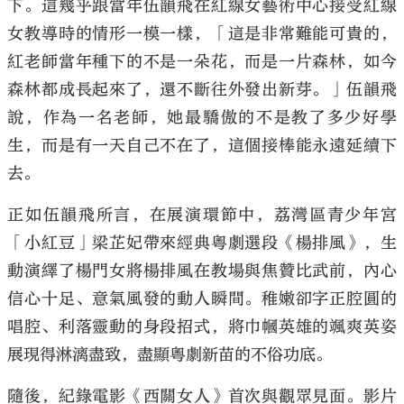
下。這幾乎跟當年伍韻飛在紅線女藝術中心接受紅線
女教導時的情形一模一樣，「這是非常難能可貴的，
紅老師當年種下的不是一朵花，而是一片森林，如今
森林都成長起來了，還不斷往外發出新芽。」伍韻飛
說，作為一名老師，她最驕傲的不是教了多少好學
生，而是有一天自己不在了，這個接棒能永遠延續下
去。
正如伍韻飛所言，在展演環節中，荔灣區青少年宮
「小紅豆」梁芷妃帶來經典粵劇選段《楊排風》，生
動演繹了楊門女將楊排風在教場與焦贊比武前，內心
信心十足、意氣風發的動人瞬間。稚嫩卻字正腔圓的
唱腔、利落靈動的身段招式，將巾幗英雄的颯爽英姿
展現得淋漓盡致，盡顯粵劇新苗的不俗功底。
隨後，紀錄電影《西關女人》首次與觀眾見面。影片