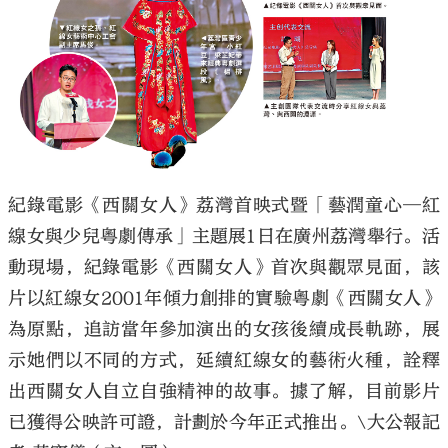
大公文匯
紀錄電影《西關女人》荔灣首映式暨「藝潤童心─紅
線女與少兒粵劇傳承」主題展1日在廣州荔灣舉行。活
動現場，紀錄電影《西關女人》首次與觀眾見面，該
片以紅線女2001年傾力創排的實驗粵劇《西關女人》
為原點，追訪當年參加演出的女孩後續成長軌跡，展
示她們以不同的方式，延續紅線女的藝術火種，詮釋
出西關女人自立自強精神的故事。據了解，目前影片
已獲得公映許可證，計劃於今年正式推出。\大公報記