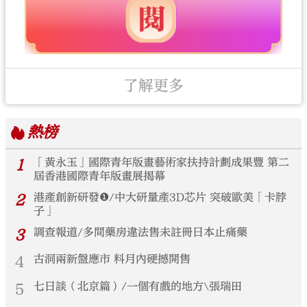
了解更多
熱榜
1
「黃永玉」國際青年版畫藝術家扶持計劃成果豐 第二
屆香港國際青年版畫展揭幕
2
港產創新研發❶/中大研量產3D芯片 突破歐美「卡脖
子」
3
調查報道/多間藥房違法售未註冊日本止痛藥
4
古洞兩新盤應市 料月內硬撼開售
5
七日談（北京篇）/一個有戲的地方\張瑞田