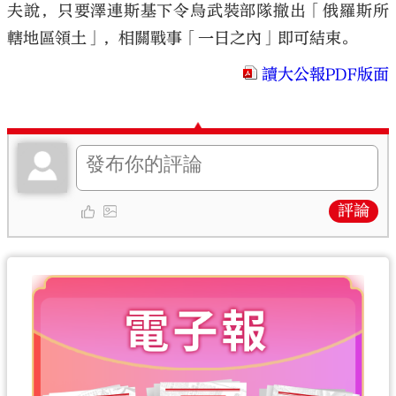
夫說，只要澤連斯基下令烏武裝部隊撤出「俄羅斯所
轄地區領土」，相關戰事「一日之內」即可結束。
讀大公報PDF版面
評論