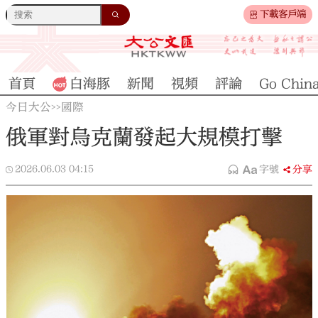
下載客戶端
首頁
白海豚
新聞
視頻
評論
Go Chin
今日大公
國際
>>
俄軍對烏克蘭發起大規模打擊
2026.06.03
04:15
字號
分享