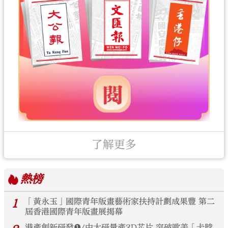
了解更多
熱榜
1
「黃永玉」國際青年版畫藝術家扶持計劃成果豐 第二
屆香港國際青年版畫展揭幕
港產創新研發❶/中大研量產3D芯片 突破歐美「卡脖