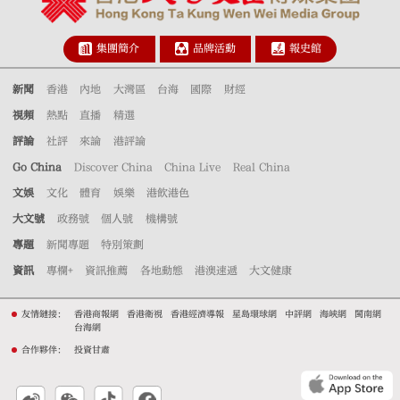
集團簡介
品牌活動
報史館
新聞
香港
內地
大灣區
台海
國際
財經
視頻
熱點
直播
精選
評論
社評
來論
港評論
Go China
Discover China
China Live
Real China
文娛
文化
體育
娛樂
港飲港色
大文號
政務號
個人號
機構號
專題
新聞專題
特別策劃
資訊
專欄+
資訊推薦
各地動態
港澳速遞
大文健康
友情鏈接：
香港商報網
香港衛視
香港經濟導報
星島環球網
中評網
海峽網
閩南網
台海網
合作夥伴：
投資甘肅