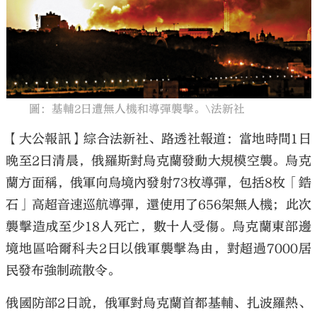
大公文匯
圖：基輔2日遭無人機和導彈襲擊。\法新社
【大公報訊】綜合法新社、路透社報道：當地時間1日
晚至2日清晨，俄羅斯對烏克蘭發動大規模空襲。烏克
蘭方面稱，俄軍向烏境內發射73枚導彈，包括8枚「鋯
石」高超音速巡航導彈，還使用了656架無人機；此次
襲擊造成至少18人死亡，數十人受傷。烏克蘭東部邊
境地區哈爾科夫2日以俄軍襲擊為由，對超過7000居
民發布強制疏散令。
俄國防部2日說，俄軍對烏克蘭首都基輔、扎波羅熱、