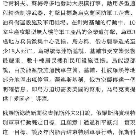
哈爾科夫、蘇梅等多地發動大規模打擊，動用多型遠
程精確制導武器，打擊目標為烏克蘭國防軍工企業、
油料儲運設施及軍用機場。在針對基輔的行動中，10
家生產攻擊型無人機等軍工產品的企業遭打擊，烏軍3
處地方兵員徵集中心受損。烏方稱，俄方襲擊造成至
少18人死亡。烏總統澤連斯基說，基輔市受空襲影響
最嚴重，數十棟居民樓和民用設施受損。烏能源部
說，由於能源設施遭俄軍空襲，基輔、扎波羅熱等地
部分地區出現停電。澤連斯基稱，俄方空襲傳達一個
明確信息，即烏方迫切需要美國的幫助，為烏克蘭提
供「愛國者」導彈。
俄羅斯總統新聞秘書佩斯科夫2日說，俄羅斯將實現特
別軍事行動既定目標，且願意「通過和平談判」實現
這一目標。談及年內能否結束特別軍事行動，佩斯科