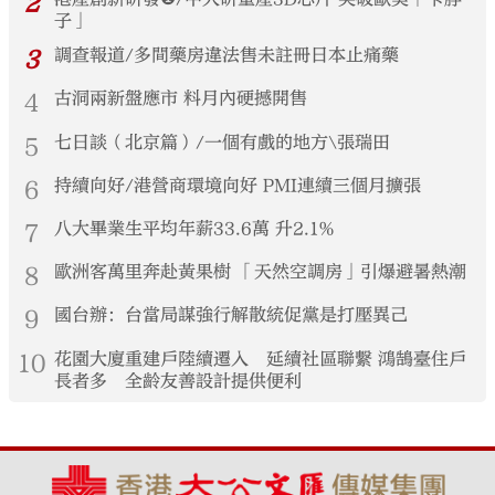
2
子」
3
調查報道/多間藥房違法售未註冊日本止痛藥
4
古洞兩新盤應市 料月內硬撼開售
5
七日談（北京篇）/一個有戲的地方\張瑞田
6
持續向好/港營商環境向好 PMI連續三個月擴張
7
八大畢業生平均年薪33.6萬 升2.1%
8
歐洲客萬里奔赴黃果樹 「天然空調房」引爆避暑熱潮
9
國台辦：台當局謀強行解散統促黨是打壓異己
10
花園大廈重建戶陸續遷入 延續社區聯繫 鴻鵠臺住戶
長者多 全齡友善設計提供便利