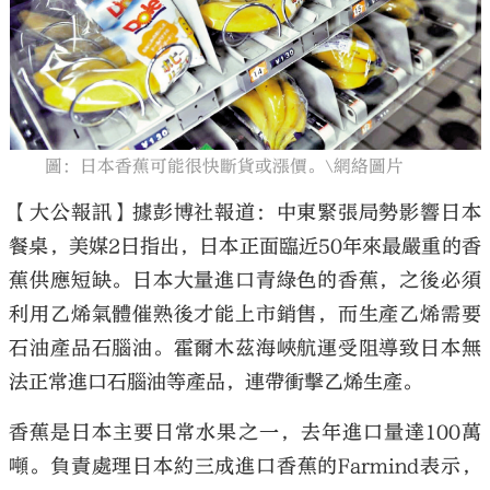
大公文匯
圖：日本香蕉可能很快斷貨或漲價。\網絡圖片
【大公報訊】據彭博社報道：中東緊張局勢影響日本
餐桌，美媒2日指出，日本正面臨近50年來最嚴重的香
蕉供應短缺。日本大量進口青綠色的香蕉，之後必須
利用乙烯氣體催熟後才能上市銷售，而生產乙烯需要
石油產品石腦油。霍爾木茲海峽航運受阻導致日本無
法正常進口石腦油等產品，連帶衝擊乙烯生產。
香蕉是日本主要日常水果之一，去年進口量達100萬
噸。負責處理日本約三成進口香蕉的Farmind表示，