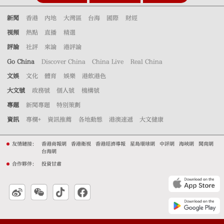
新聞
香港
內地
大灣區
台海
國際
財經
視頻
熱點
直播
精選
評論
社評
來論
港評論
Go China
Discover China
China Live
Real China
文娛
文化
體育
娛樂
港飲港色
大文號
政務號
個人號
機構號
專題
新聞專題
特別策劃
資訊
專欄+
資訊推薦
各地動態
港澳速遞
大文健康
友情鏈接：
香港商報網
香港衛視
香港經濟導報
星島環球網
中評網
海峽網
閩南網
台海網
合作夥伴：
投資甘肅