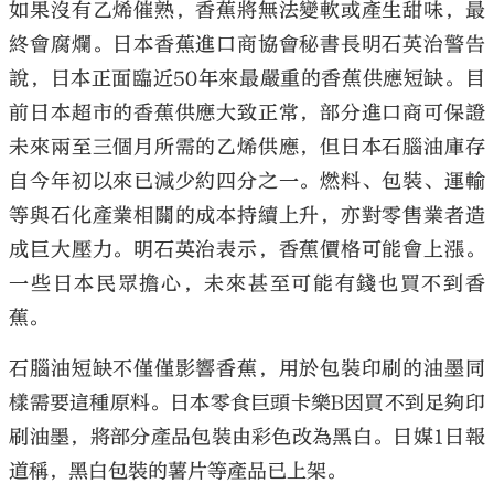
如果沒有乙烯催熟，香蕉將無法變軟或產生甜味，最
終會腐爛。日本香蕉進口商協會秘書長明石英治警告
說，日本正面臨近50年來最嚴重的香蕉供應短缺。目
前日本超市的香蕉供應大致正常，部分進口商可保證
未來兩至三個月所需的乙烯供應，但日本石腦油庫存
自今年初以來已減少約四分之一。燃料、包裝、運輸
等與石化產業相關的成本持續上升，亦對零售業者造
成巨大壓力。明石英治表示，香蕉價格可能會上漲。
一些日本民眾擔心，未來甚至可能有錢也買不到香
蕉。
石腦油短缺不僅僅影響香蕉，用於包裝印刷的油墨同
樣需要這種原料。日本零食巨頭卡樂B因買不到足夠印
刷油墨，將部分產品包裝由彩色改為黑白。日媒1日報
道稱，黑白包裝的薯片等產品已上架。