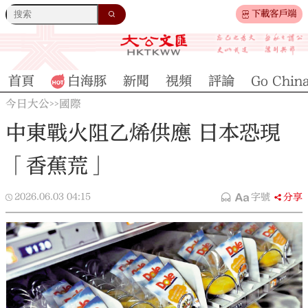
下載客戶端
首頁
白海豚
新聞
視頻
評論
Go Chin
今日大公
國際
>>
中東戰火阻乙烯供應 日本恐現
「香蕉荒」
2026.06.03
04:15
字號
分享