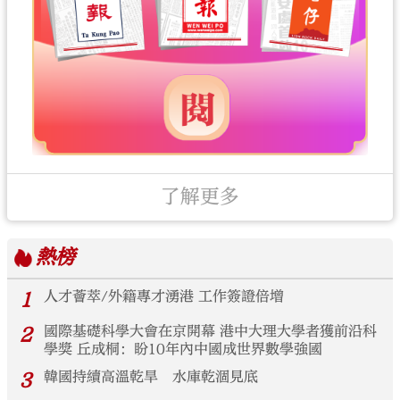
了解更多
熱榜
1
人才薈萃/外籍專才湧港 工作簽證倍增
2
國際基礎科學大會在京開幕 港中大理大學者獲前沿科
學獎 丘成桐：盼10年內中國成世界數學強國
3
韓國持續高溫乾旱 水庫乾涸見底