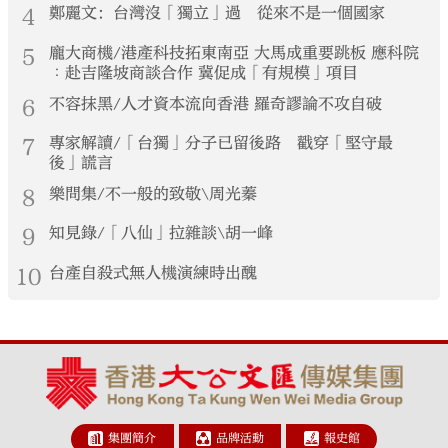
4
鄭麗文：台灣沒「獨立」過 從來不是一個國家
5
龐大商機/港產科技拓東南亞 大馬成重要跳板 應科院
︰赴吉隆坡商談合作 冀促成「有規模」項目
6
不容抹黑/人才資本流向香港 羅奇謬論不攻自破
7
專家解讀/「台獨」分子已留後路 戳穿「堅守最
後」謊言
8
樂問集/不一般的致敬\周光蓁
9
知見錄/「八仙」拉雜談\胡一峰
10
台產自殺式無人機演練時出醜
集團簡介
品牌活動
報史館