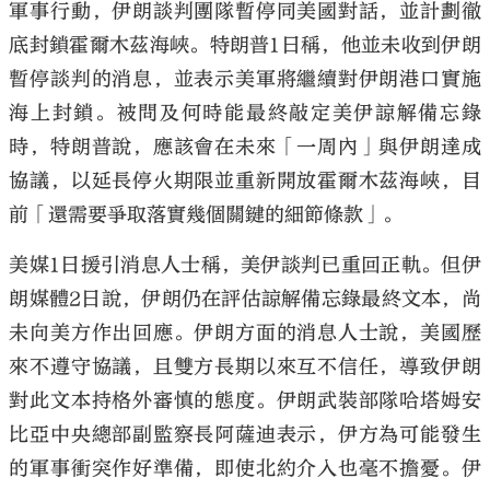
軍事行動，伊朗談判團隊暫停同美國對話，並計劃徹
底封鎖霍爾木茲海峽。特朗普1日稱，他並未收到伊朗
暫停談判的消息，並表示美軍將繼續對伊朗港口實施
海上封鎖。被問及何時能最終敲定美伊諒解備忘錄
時，特朗普說，應該會在未來「一周內」與伊朗達成
協議，以延長停火期限並重新開放霍爾木茲海峽，目
前「還需要爭取落實幾個關鍵的細節條款」。
美媒1日援引消息人士稱，美伊談判已重回正軌。但伊
朗媒體2日說，伊朗仍在評估諒解備忘錄最終文本，尚
未向美方作出回應。伊朗方面的消息人士說，美國歷
來不遵守協議，且雙方長期以來互不信任，導致伊朗
對此文本持格外審慎的態度。伊朗武裝部隊哈塔姆安
比亞中央總部副監察長阿薩迪表示，伊方為可能發生
的軍事衝突作好準備，即使北約介入也毫不擔憂。伊