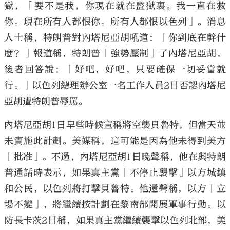
獄，「要不是我，你現在就在監獄裏。我一直在救
你。現在所有人都恨你。所有人都恨以色列」。消息
人士稱，特朗普對內塔尼亞胡吼道：「你到底在幹什
麼？」報道稱，特朗普「強勢壓制」了內塔尼亞胡，
後者回答說：「好吧，好吧，只要確保一切妥當就
行。」以色列總理辦公室一名工作人員2日否認內塔尼
亞胡遭特朗普辱罵。
內塔尼亞胡1日早些時候宣稱將空襲貝魯特，但當天並
未實施此計劃。美媒稱，這可能是因為他未得到美方
「批准」。不過，內塔尼亞胡1日晚聲稱，他在與特朗
普通話時表示，如果真主黨「不停止襲擊」以方城鎮
和公民，以色列將打擊貝魯特。他還聲稱，以方「立
場不變」，將繼續按計劃在黎南部開展軍事行動。以
防長卡茨2日稱，如果真主黨繼續襲擊以色列北部，美