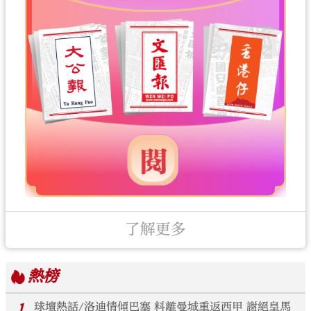
了解更多
熱榜
1
球壇熱話/洛迪情傾巴塞 料離曼城重返西甲 謝絕皇馬