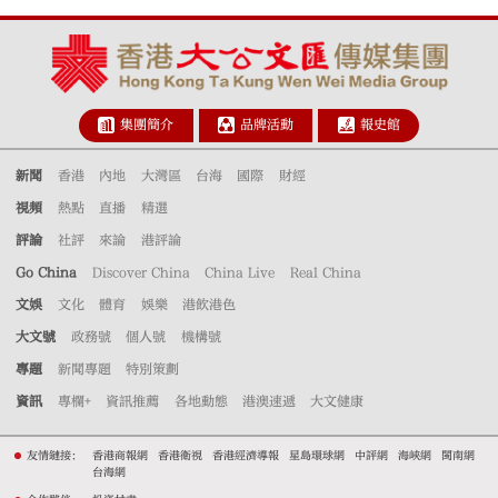
集團簡介
品牌活動
報史館
新聞
香港
內地
大灣區
台海
國際
財經
視頻
熱點
直播
精選
評論
社評
來論
港評論
Go China
Discover China
China Live
Real China
文娛
文化
體育
娛樂
港飲港色
大文號
政務號
個人號
機構號
專題
新聞專題
特別策劃
資訊
專欄+
資訊推薦
各地動態
港澳速遞
大文健康
友情鏈接：
香港商報網
香港衛視
香港經濟導報
星島環球網
中評網
海峽網
閩南網
台海網