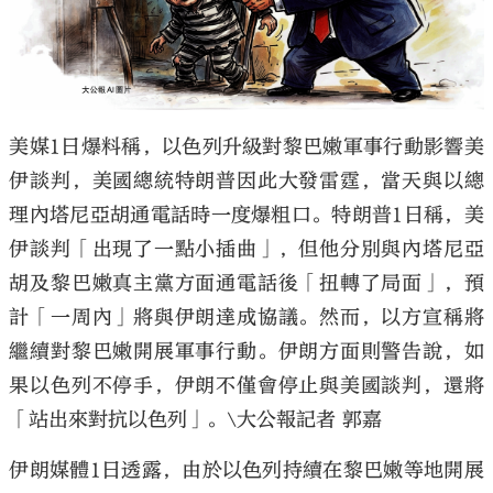
大公文匯
美媒1日爆料稱，以色列升級對黎巴嫩軍事行動影響美
伊談判，美國總統特朗普因此大發雷霆，當天與以總
理內塔尼亞胡通電話時一度爆粗口。特朗普1日稱，美
伊談判「出現了一點小插曲」，但他分別與內塔尼亞
胡及黎巴嫩真主黨方面通電話後「扭轉了局面」，預
計「一周內」將與伊朗達成協議。然而，以方宣稱將
繼續對黎巴嫩開展軍事行動。伊朗方面則警告說，如
果以色列不停手，伊朗不僅會停止與美國談判，還將
「站出來對抗以色列」。\大公報記者 郭嘉
伊朗媒體1日透露，由於以色列持續在黎巴嫩等地開展