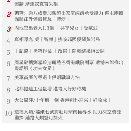
邀請 摩連奴直言失望
2
調查：逾八成憂加薪超出家庭經濟承受能力 僱主團體
促關注外傭借貸及「博炒」
3
內地空巢老人1.3億 「共享兒女」受歡迎
4
真相曝光 美「智庫」挑唆菲國侵闖黃岩島
5
「記協」黑箱作業 「改選」鬧劇結果拒公開
6
周星馳攜劉嘉玲迪麗熱巴香港戲院謝票 遺憾未能推出
粵語版《功夫女足》
7
美軍高層苦尋退出伊朗戰事方法
8
北都提速工程量增 港青入行好時機
9
大公周評/十年磨一劍 香港創科迎來「好收成」
10
造福人類/嫦娥七號將赴月球南極尋水 助力深空資源
勘探 鋪路人類登月探火