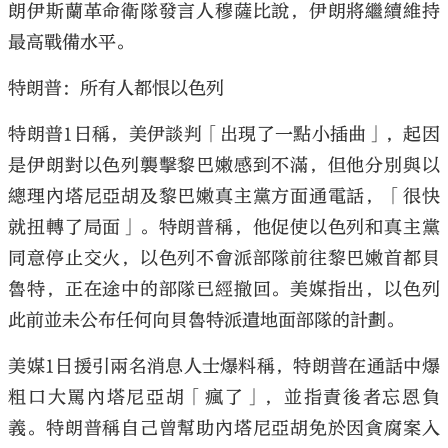
朗伊斯蘭革命衛隊發言人穆薩比說，伊朗將繼續維持
最高戰備水平。
特朗普：所有人都恨以色列
特朗普1日稱，美伊談判「出現了一點小插曲」，起因
是伊朗對以色列襲擊黎巴嫩感到不滿，但他分別與以
總理內塔尼亞胡及黎巴嫩真主黨方面通電話，「很快
就扭轉了局面」。特朗普稱，他促使以色列和真主黨
同意停止交火，以色列不會派部隊前往黎巴嫩首都貝
魯特，正在途中的部隊已經撤回。美媒指出，以色列
此前並未公布任何向貝魯特派遣地面部隊的計劃。
美媒1日援引兩名消息人士爆料稱，特朗普在通話中爆
粗口大罵內塔尼亞胡「瘋了」，並指責後者忘恩負
義。特朗普稱自己曾幫助內塔尼亞胡免於因貪腐案入