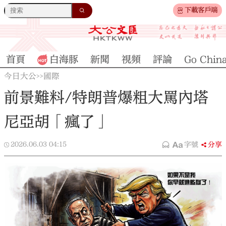
下載客戶端
首頁
白海豚
新聞
視頻
評論
Go Chin
今日大公
國際
>>
前景難料/特朗普爆粗大罵內塔
尼亞胡「瘋了」
2026.06.03
04:15
字號
分享