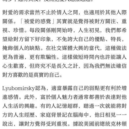
對愛的需求當然不止於情人之間，也適用於其他人際
關係。「被愛的感覺」其實就是覺得被對方關注、重
視、珍惜。每段關係剛開始時，人生初見，我們都希
大公文匯
望給對方留下好印象，不免誇大自己的優點、特長，
掩飾個人的缺點。在社交媒體大興的當代，這種做法
更為普遍，更有欺騙性。這樣做短時間內也許能讓人
心生歡喜，但終究不是長久之計，因為我們無法確信
對方喜歡的是真實的自己。
Lyubomirsky認為，適當暴露自己的弱點更有利於增
進感情。此外，富於個人魅力者通常都善於表達對他
人生活的興趣。有的人記憶超群，聽過一次就能將對
方的人生經歷、家庭背景記在腦海中，他日相見一一
說出，讓對方覺得受到重視。據說美國前總統克林頓