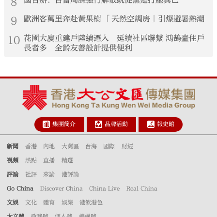
8
國台辦：台當局謀強行解散統促黨是打壓異己
9
歐洲客萬里奔赴黃果樹 「天然空調房」引爆避暑熱潮
10
花園大廈重建戶陸續遷入 延續社區聯繫 鴻鵠臺住戶
長者多 全齡友善設計提供便利
集團簡介
品牌活動
報史館
新聞
香港
內地
大灣區
台海
國際
財經
視頻
熱點
直播
精選
評論
社評
來論
港評論
Go China
Discover China
China Live
Real China
文娛
文化
體育
娛樂
港飲港色
大文號
政務號
個人號
機構號