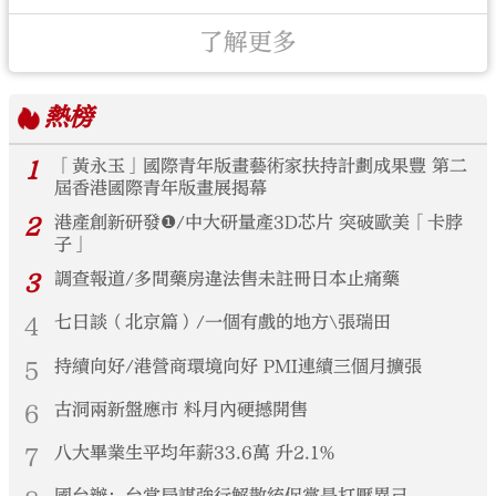
了解更多
熱榜
1
「黃永玉」國際青年版畫藝術家扶持計劃成果豐 第二
屆香港國際青年版畫展揭幕
2
港產創新研發❶/中大研量產3D芯片 突破歐美「卡脖
子」
3
調查報道/多間藥房違法售未註冊日本止痛藥
4
七日談（北京篇）/一個有戲的地方\張瑞田
5
持續向好/港營商環境向好 PMI連續三個月擴張
6
古洞兩新盤應市 料月內硬撼開售
7
八大畢業生平均年薪33.6萬 升2.1%