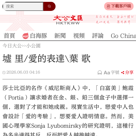
下載客戶端
首頁
白海豚
新聞
視頻
評論
Go Chin
今日大公
小公園
>>
墟 里/愛的表達\葉 歌
2026.06.03
04:16
字號
分享
莎士比亞的名作《威尼斯商人》中，「白富美」鮑霞
（Portia）讓求婚者在金、銀、鉛三個盒子中選擇一
個，選對了才能和她成親。現實生活中，戀愛中人也
會設計「愛的考驗」，想要愛人證明情意。然而，美
國心理學家Sonja Lyubomirsky的研究證明，這種行
為多半適得其反，反而把愛人越推越遠。