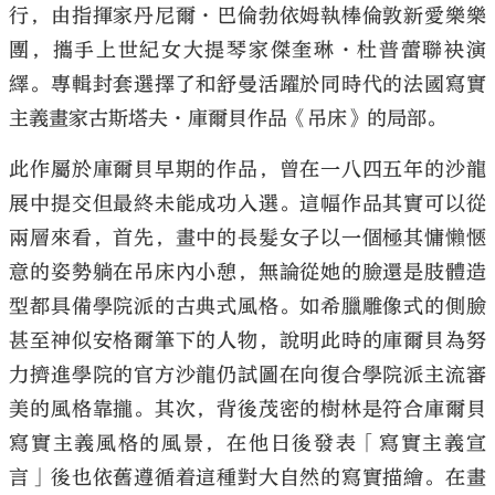
行，由指揮家丹尼爾·巴倫勃依姆執棒倫敦新愛樂樂
團，攜手上世紀女大提琴家傑奎琳·杜普蕾聯袂演
繹。專輯封套選擇了和舒曼活躍於同時代的法國寫實
主義畫家古斯塔夫·庫爾貝作品《吊床》的局部。
此作屬於庫爾貝早期的作品，曾在一八四五年的沙龍
展中提交但最終未能成功入選。這幅作品其實可以從
兩層來看，首先，畫中的長髮女子以一個極其慵懶愜
意的姿勢躺在吊床內小憩，無論從她的臉還是肢體造
型都具備學院派的古典式風格。如希臘雕像式的側臉
甚至神似安格爾筆下的人物，說明此時的庫爾貝為努
力擠進學院的官方沙龍仍試圖在向復合學院派主流審
美的風格靠攏。其次，背後茂密的樹林是符合庫爾貝
寫實主義風格的風景，在他日後發表「寫實主義宣
言」後也依舊遵循着這種對大自然的寫實描繪。在畫