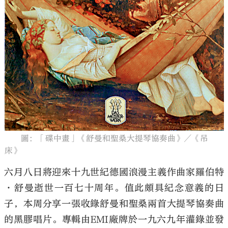
大公文匯
圖：「碟中畫」《舒曼和聖桑大提琴協奏曲》／《吊
床》
六月八日將迎來十九世紀德國浪漫主義作曲家羅伯特
·舒曼逝世一百七十周年。值此頗具紀念意義的日
子，本周分享一張收錄舒曼和聖桑兩首大提琴協奏曲
的黑膠唱片。專輯由EMI廠牌於一九六九年灌錄並發