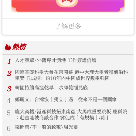
了解更多
熱榜
1
人才薈萃/外籍專才湧港 工作簽證倍增
2
國際基礎科學大會在京開幕 港中大理大學者獲前沿科
學獎 丘成桐：盼10年內中國成世界數學強國
3
韓國持續高溫乾旱 水庫乾涸見底
4
鄭麗文：台灣沒「獨立」過 從來不是一個國家
5
龐大商機/港產科技拓東南亞 大馬成重要跳板 應科院
︰赴吉隆坡商談合作 冀促成「有規模」項目
6
樂問集/不一般的致敬\周光蓁