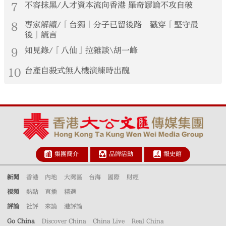
7
不容抹黑/人才資本流向香港 羅奇謬論不攻自破
8
專家解讀/「台獨」分子已留後路 戳穿「堅守最
後」謊言
9
知見錄/「八仙」拉雜談\胡一峰
10
台產自殺式無人機演練時出醜
集團簡介
品牌活動
報史館
新聞
香港
內地
大灣區
台海
國際
財經
視頻
熱點
直播
精選
評論
社評
來論
港評論
Go China
Discover China
China Live
Real China