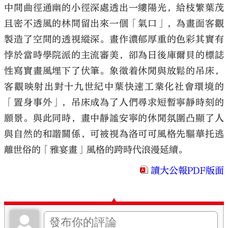
中間曲徑通幽的小徑深處透出一縷陽光，給枝繁葉茂
且密不透風的林間留出來一個「氣口」，為畫面客觀
製造了空間的透視縱深。畫作濃郁厚重的色彩其實有
悖於當時學院派的主流審美，卻為日後庫爾貝的標誌
性寫實畫風埋下了伏筆。象徵着休閒與放鬆的吊床，
客觀映射出對十九世紀中葉快速工業化社會環境的
「置身事外」，吊床成為了人們尋求短暫寧靜時刻的
願景。與此同時，畫中靜謐安寧的休閒氛圍凸顯了人
與自然的和諧關係，可被視為洛可可風格先驅華托逃
離世俗的「雅宴畫」風格的跨時代浪漫延續。
讀大公報PDF版面