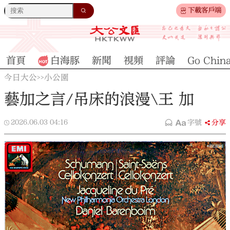
下載客戶端
首頁
白海豚
新聞
視頻
評論
Go Chin
今日大公
小公園
>>
藝加之言/吊床的浪漫\王 加
2026.06.03
04:16
字號
分享