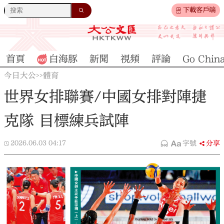
下載客戶端
首頁
白海豚
新聞
視頻
評論
Go Chin
今日大公
體育
>>
世界女排聯賽/中國女排對陣捷
克隊 目標練兵試陣
2026.06.03
04:17
字號
分享