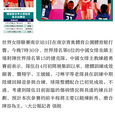
大公文匯
世界女排聯賽南京站3日在南京青奧體育公園體育館打
響。今晚7時30分，世界排名第6位的中國女排坐鎮主
場對陣世界排名第15的捷克隊。中國女排主教練趙勇
賽前表示，隊伍自4月初開展集訓以來，總體訓練成效
顯著，龔翔宇、王媛媛、刁琳宇等老隊員在訓練中期
陸續回歸並參與合練，球隊整體配合已初見成效。不
過，考慮到隊伍目前面臨的傷病情況與長遠的練兵計
劃，預計本次參賽的前半程將主要以鍛煉新秀、磨合
陣容為主。\大公報記者 張銳