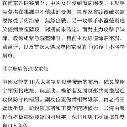
在南京站開賽前夕，中國女排受到傷病困擾。主攻手
吳夢潔在集訓中不慎膝部受傷，經專家會診後確定需
要接受手術治療，無緣出戰。另一攻擊手李盈瑩則處
於傷病康復階段，歸期尚未確定。面對主力攻擊手缺
陣，教練組緊急調整陣容，目前主攻線僅餘莊宇珊、
董禹含，以及首次入選成年國家隊的「00後」小將李
晨瑄。
莊宇珊肩負進攻重任
中國女排的18人大名單是以老帶新的布局。隊長龔翔
宇領銜接應線，與唐欣、楊舒茗及周頁彤共同擔起進
攻與防守的樞紐。副攻位置儲備相對雄厚，由老將王
媛媛坐鎮，新銳陳厚羽和王奧芊隨時候命。二傳由張
籽萱搭檔經驗豐富的刁琳宇。倪非凡與王夢潔擔任雙
自由人角色。