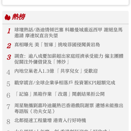
熱榜
1
球壇熱話/洛迪情傾巴塞 料離曼城重返西甲 謝絕皇馬
邀請 摩連奴直言失望
2
真相曝光 美「智庫」挑唆菲國侵闖黃岩島
3
調查：逾八成憂加薪超出家庭經濟承受能力 僱主團體
促關注外傭借貸及「博炒」
4
內地空巢老人1.3億 「共享兒女」受歡迎
5
戳穿謊言/全球企業爭相落戶 投資署KPI超額完成
6
「記協」黑箱作業 「改選」鬧劇結果拒公開
7
周星馳攜劉嘉玲迪麗熱巴香港戲院謝票 遺憾未能推出
粵語版《功夫女足》
8
北都提速工程量增 港青入行好時機