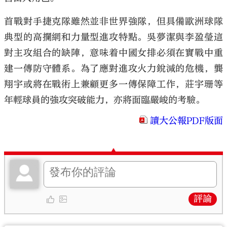
首戰對手捷克隊雖然並非世界強隊，但具備歐洲球隊
典型的高攔網和力量型進攻特點。吳夢潔與李盈瑩這
對主攻組合的缺陣，意味着中國女排必須在實戰中重
建一傳防守體系。為了應對進攻火力銳減的危機，龔
翔宇或將在戰術上兼顧更多一傳保障工作，莊宇珊等
年輕球員的強攻突破能力，亦將面臨嚴峻的考驗。
讀大公報PDF版面
評論