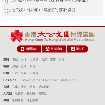
9
大公周評/十年磨一劍 香港創科迎來「好收成」
10
七日談（海外篇）/華盛頓的假牙\吳捷
集團簡介
品牌活動
報史館
新聞
香港
內地
大灣區
台海
國際
財經
視頻
熱點
直播
精選
評論
社評
來論
港評論
Go China
Discover China
China Live
Real China
文娛
文化
體育
娛樂
港飲港色
大文號
政務號
個人號
機構號
專題
新聞專題
特別策劃