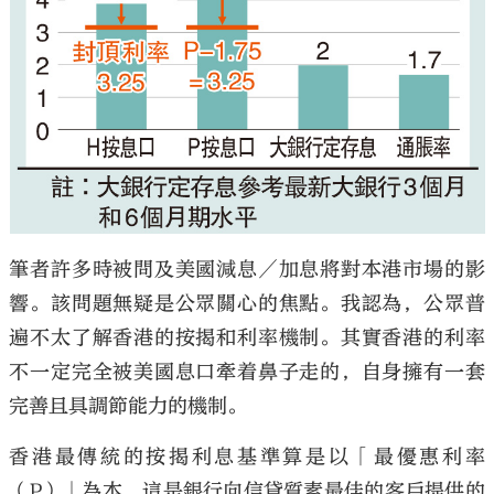
大公文匯
筆者許多時被問及美國減息／加息將對本港市場的影
響。該問題無疑是公眾關心的焦點。我認為，公眾普
遍不太了解香港的按揭和利率機制。其實香港的利率
不一定完全被美國息口牽着鼻子走的，自身擁有一套
完善且具調節能力的機制。
香港最傳統的按揭利息基準算是以「最優惠利率
（P）」為本，這是銀行向信貸質素最佳的客戶提供的