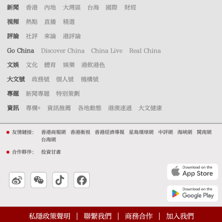
新聞
香港
內地
大灣區
台海
國際
財經
視頻
熱點
直播
精選
評論
社評
來論
港評論
Go China
Discover China
China Live
Real China
文娛
文化
體育
娛樂
港飲港色
大文號
政務號
個人號
機構號
專題
新聞專題
特別策劃
資訊
專欄+
資訊推薦
各地動態
港澳速遞
大文健康
友情鏈接：
香港商報網
香港衛視
香港經濟導報
星島環球網
中評網
海峽網
閩南網
台海網
合作夥伴：
投資甘肅
私隱政策聲明
聯繫我們
商務合作
加入我們