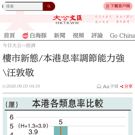
下載客戶端
首頁
白海豚
新聞
視頻
評論
Go Chin
今日大公
經濟
>>
樓市新態/本港息率調節能力強
\汪敦敬
2026.06.03
04:18
字號
分享