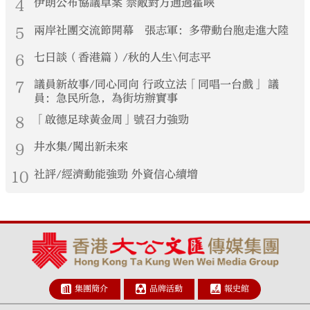
4
伊朗公布協議草案 禁敵對方通過霍峽
5
兩岸社團交流節開幕 張志軍：多帶動台胞走進大陸
6
七日談（香港篇）/秋的人生\何志平
7
議員新故事/同心同向 行政立法「同唱一台戲」 議
員：急民所急，為街坊辦實事
8
「啟德足球黃金周」號召力強勁
9
井水集/闖出新未來
10
社評/經濟動能強勁 外資信心續增
集團簡介
品牌活動
報史館