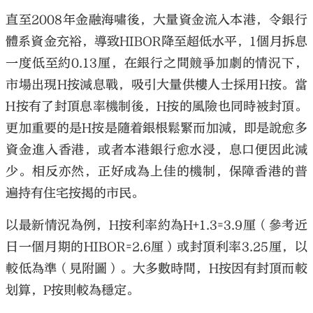
直至2008年金融海嘯後，大量資金流入本港，令銀行
體系資金充裕，導致HIBOR降至超低水平，1個月拆息
一度低至約0.13厘，在銀行之間競爭加劇的情況下，
市場出現H按減息戰，吸引大量供樓人士採用H按。當
H按有了封頂息率機制後，H按的風險也同時被封頂。
更加重要的是H按是隨着銀根鬆緊而加減，即是說愈多
資金進入香港，或者本港銀行愈水浸，息口便因此減
少。相反亦然，正好成為上佳的機制，保障香港的普
遍持有住宅按揭的市民。
以最新情況為例，H按利率約為H+1.3=3.9厘（參考近
日一個月期的HIBOR=2.6厘）或封頂利率3.25厘，以
較低為準（見附圖）。大多數時間，H按因有封頂而較
划算，P按則較為穩定。