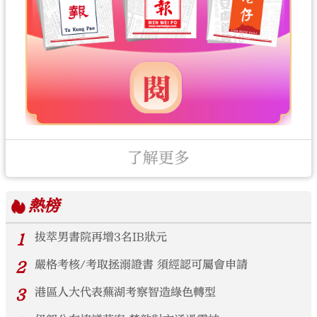
了解更多
熱榜
1
拔萃男書院再增3名IB狀元
2
嚴格考核/考取拯溺證書 須經認可屬會申請
3
港區人大代表蕪湖考察智造綠色轉型