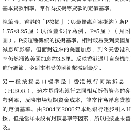
基本貸款利率，常作為按揭等貸款的定價基準。
執筆時，香港的「P按揭」（與最優惠利率掛鈎）為P-
1.75=3.25厘（以滙豐銀行為例，P=5厘）（見附
圖）。P按這種傳統的按揭基準，相對較易受到美國加
減息所影響。但面對近來的美國加息，到今天香港利
率仍然滯後美國加息約3.5厘。反映香港運用自身機制
進行調節，令到本港受美國衝擊減到最少。
另一種按揭息口標準是「香港銀行同業拆息」
（HIBOR），這本是香港銀行之間相互拆借資金的參
考利率，反映市場短期資金成本，並常作為浮息貸款
的定價基準。由2004至2006年本地銀行逐步引入H
按，但是當年未設有封頂息率等因素，所以H按並未普
及。