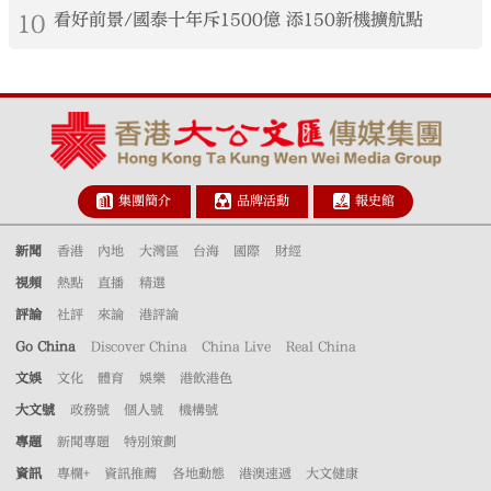
10
看好前景/國泰十年斥1500億 添150新機擴航點
集團簡介
品牌活動
報史館
新聞
香港
內地
大灣區
台海
國際
財經
視頻
熱點
直播
精選
評論
社評
來論
港評論
Go China
Discover China
China Live
Real China
文娛
文化
體育
娛樂
港飲港色
大文號
政務號
個人號
機構號
專題
新聞專題
特別策劃
資訊
專欄+
資訊推薦
各地動態
港澳速遞
大文健康