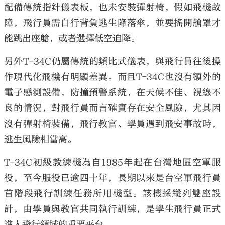
配備傳統指針儀表板，也未安裝彈射椅，假如飛機故
障，飛行員需自行背負逃生降落傘，並要搖開艙罩才
能跳出座艙，或者選擇低空迫降。
另外T-34C仍屬傳統的類比式儀表，與飛行員往後操
大公文匯
作現代化飛機有明顯差異。而且T-34C也沒有額外的
電子感測設備，防撞預警系統，在天候不佳、視線不
良的情況，對飛行員而言確實存在安全風險，尤其因
沒有彈射椅裝備，飛行教官、學員遇到飛安事故時，
逃生風險相當高。
T-34C初級教練機為自1985年起在台灣地區空軍服
役，至今服役已逾四十年，長期以來是台空軍飛行員
首階段飛行訓練任務所用機型。該機採縱列雙座設
計，由學員與教官共同執行訓練，是學生飛行員正式
進入飛行領域的重要平台。