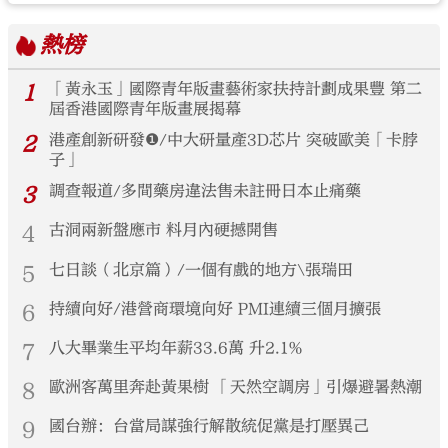
熱榜
1
「黃永玉」國際青年版畫藝術家扶持計劃成果豐 第二
屆香港國際青年版畫展揭幕
2
港產創新研發❶/中大研量產3D芯片 突破歐美「卡脖
子」
3
調查報道/多間藥房違法售未註冊日本止痛藥
4
古洞兩新盤應市 料月內硬撼開售
5
七日談（北京篇）/一個有戲的地方\張瑞田
6
持續向好/港營商環境向好 PMI連續三個月擴張
7
八大畢業生平均年薪33.6萬 升2.1%
8
歐洲客萬里奔赴黃果樹 「天然空調房」引爆避暑熱潮
9
國台辦：台當局謀強行解散統促黨是打壓異己