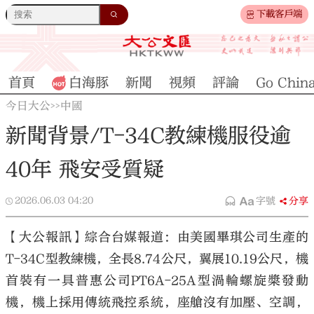
下載客戶端
首頁
白海豚
新聞
視頻
評論
Go Chin
今日大公
中國
>>
新聞背景/T-34C教練機服役逾
40年 飛安受質疑
2026.06.03
04:20
字號
分享
【大公報訊】綜合台媒報道：由美國畢琪公司生產的
T-34C型教練機，全長8.74公尺，翼展10.19公尺，機
首裝有一具普惠公司PT6A-25A型渦輪螺旋槳發動
機，機上採用傳統飛控系統，座艙沒有加壓、空調，