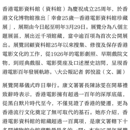
香港電影資料館（資料館）為慶祝成立25周年，於香
港文化博物館推出「幸會25歲─香港電影資料館珍藏
展」，展期由今日起至明年3月29日。展覽分為八個主
題展區，展出近千項館藏，當中逾百項為首次公開展
出。展覽回顧資料館25年以來搜集、修復及保存香港
電影文化的工作，從1926年的電影劇照、早期戲院文
物，到經典戲服、電影獎座及口述歷史訪問，呈現香
港電影百年發展軌跡。\大公報記者 郭悅盈（文、圖）
展覽開幕儀式昨日舉行。康文署署長陳詠雯在開幕禮
致辭時表示，香港電影擁有超過一百年的深厚底蘊，
從黑白默片時代至今，不僅見證了香港的變遷，更為
香港流行文化奠定了無可取代的基石。她亦介紹，香
港電影資料館的館藏超過一百萬項，是康文署轄下十