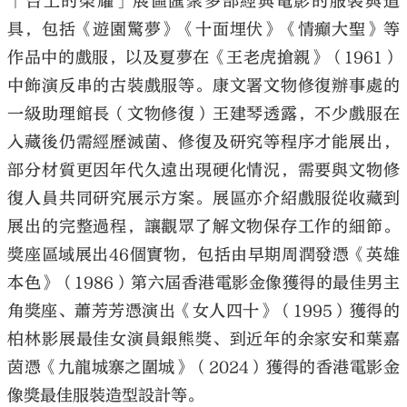
「台上的榮耀」展區匯聚多部經典電影的服裝與道
具，包括《遊園驚夢》《十面埋伏》《情癲大聖》等
作品中的戲服，以及夏夢在《王老虎搶親》（1961）
中飾演反串的古裝戲服等。康文署文物修復辦事處的
一級助理館長（文物修復）王建琴透露，不少戲服在
入藏後仍需經歷滅菌、修復及研究等程序才能展出，
部分材質更因年代久遠出現硬化情況，需要與文物修
復人員共同研究展示方案。展區亦介紹戲服從收藏到
展出的完整過程，讓觀眾了解文物保存工作的細節。
獎座區域展出46個實物，包括由早期周潤發憑《英雄
本色》（1986）第六屆香港電影金像獲得的最佳男主
角獎座、蕭芳芳憑演出《女人四十》（1995）獲得的
柏林影展最佳女演員銀熊獎、到近年的余家安和葉嘉
茵憑《九龍城寨之圍城》（2024）獲得的香港電影金
像獎最佳服裝造型設計等。