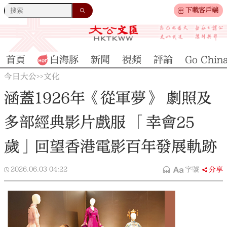
下載客戶端
首頁
白海豚
新聞
視頻
評論
Go Chin
今日大公
文化
>>
涵蓋1926年《從軍夢》 劇照及
多部經典影片戲服 「幸會25
歲」回望香港電影百年發展軌跡
2026.06.03
04:22
字號
分享