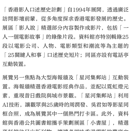
「香港影人口述歷史計劃」自1994年展開，透過廣泛
訪問影壇前輩，從多角度探求香港電影發展的歷史。
展區「影人說」精選部分內容製作成影片，包括「一
人一個電影故事」的錄像片段。資料館亦特別輯錄25
段以電影公司、人物、電影類型和潮流等為主題的
「25關鍵人和事」口述歷史短片；同區亦設有電話亭
互動裝置。
展覽另一焦點為大型海報牆及「星河集郵站」互動裝
置。海報牆精選香港電影經典作品，並配以霓虹燈元
素，重現昔日戲院與城市景觀。「星河集郵站」利用
AI技術，讓觀眾與25歲時的周潤發、吳君如等影星同
框合照，成為展覽其中一個熱門打卡區。此外，資料
館與香港公共圖書館攜手策劃展區「小書屋」，精選