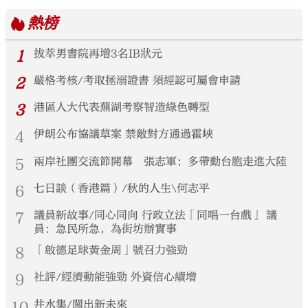
熱榜
1
拔萃男書院再增3名IB狀元
2
嚴格考核/考取拯溺證書 須經認可屬會申請
3
港區人大代表蕪湖考察智造綠色轉型
4
伊朗公布協議草案 禁敵對方通過霍峽
5
兩岸社團交流節開幕 張志軍：多帶動台胞走進大陸
6
七日談（香港篇）/秋的人生\何志平
7
議員新故事/同心同向 行政立法「同唱一台戲」 議
員：急民所急，為街坊辦實事
8
「啟德足球黃金周」號召力強勁
9
社評/經濟動能強勁 外資信心續增
10
井水集/闖出新未來