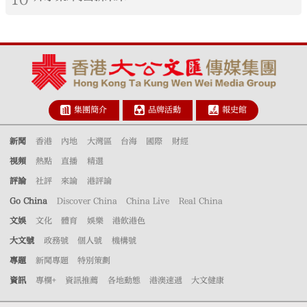
集團簡介
品牌活動
報史館
新聞
香港
內地
大灣區
台海
國際
財經
視頻
熱點
直播
精選
評論
社評
來論
港評論
Go China
Discover China
China Live
Real China
文娛
文化
體育
娛樂
港飲港色
大文號
政務號
個人號
機構號
專題
新聞專題
特別策劃
資訊
專欄+
資訊推薦
各地動態
港澳速遞
大文健康