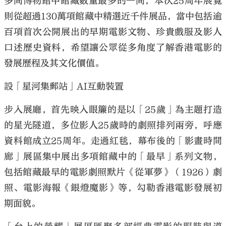
多間博物館中館藏數量最多的一間；本次25周年展覽
則從超過130萬項館藏中精選近千件展品，當中包括逾
百項首次公開展出的早期電影文物、珍貴戲服及影人
口述歷史資料，希望讓公眾從多角度了解香港電影的
發展歷程及其文化價值。
設「星河集郵站」AI互動裝置
步入展廳，首先映入眼簾的是以「25歲」為主題打造
的星光隧道，多位影人25歲時的劇照排列兩旁，呼應
資料館成立25周年。走過紅毯，幕布後的「影畫時間
廊」展區集中展出多項館藏中的「最早」系列文物，
包括館藏最早的電影劇照默片《從軍夢》（1926）劇
照、電影海報《銀燈魔影》等，勾勒香港電影發展初
期面貌。