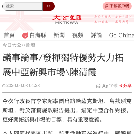
下載客戶端
首頁
白海豚
新聞
視頻
評論
Go Chin
今日大公
論壇
>>
議事論事/發揮獨特優勢大力拓
展中亞新興市場\陳清霞
2026.06.03
04:23
字號
分享
今次行政長官李家超率團出訪哈薩克斯坦、烏茲別克
斯坦，對於落實施政報告提出，錨定中亞合作對接，
更好開拓新興市場的目標，具有重要意義。
本人隨同代表團出訪，訪問活動正在進行中，感觸良