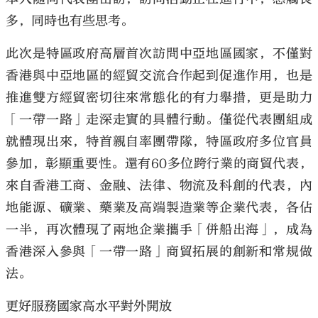
多，同時也有些思考。
此次是特區政府高層首次訪問中亞地區國家，不僅對
香港與中亞地區的經貿交流合作起到促進作用，也是
大公文匯
推進雙方經貿密切往來常態化的有力舉措，更是助力
「一帶一路」走深走實的具體行動。僅從代表團組成
就體現出來，特首親自率團帶隊，特區政府多位官員
參加，彰顯重要性。還有60多位跨行業的商貿代表，
來自香港工商、金融、法律、物流及科創的代表，內
地能源、礦業、藥業及高端製造業等企業代表，各佔
一半，再次體現了兩地企業攜手「併船出海」，成為
香港深入參與「一帶一路」商貿拓展的創新和常規做
法。
更好服務國家高水平對外開放