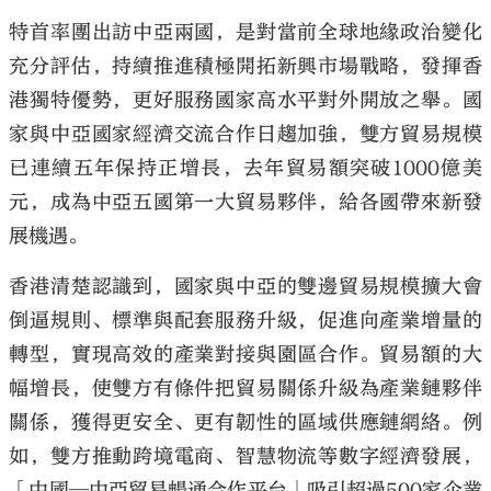
特首率團出訪中亞兩國，是對當前全球地緣政治變化
充分評估，持續推進積極開拓新興市場戰略，發揮香
港獨特優勢，更好服務國家高水平對外開放之舉。國
家與中亞國家經濟交流合作日趨加強，雙方貿易規模
已連續五年保持正增長，去年貿易額突破1000億美
元，成為中亞五國第一大貿易夥伴，給各國帶來新發
展機遇。
香港清楚認識到，國家與中亞的雙邊貿易規模擴大會
倒逼規則、標準與配套服務升級，促進向產業增量的
轉型，實現高效的產業對接與園區合作。貿易額的大
幅增長，使雙方有條件把貿易關係升級為產業鏈夥伴
關係，獲得更安全、更有韌性的區域供應鏈網絡。例
如，雙方推動跨境電商、智慧物流等數字經濟發展，
「中國─中亞貿易暢通合作平台」吸引超過500家企業