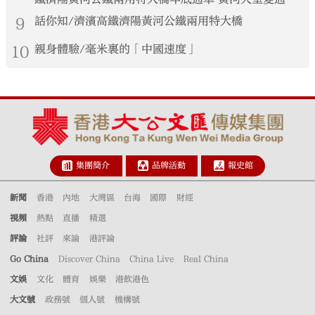
港生見證大國基建實力
9
話你知/濟濱高鐵濟陽黃河公鐵兩用特大橋
10
親身體驗/毫米裏的「中國速度」
集團簡介
品牌活動
報史館
新聞
香港
內地
大灣區
台海
國際
財經
視頻
熱點
直播
精選
評論
社評
來論
港評論
Go China
Discover China
China Live
Real China
文娛
文化
體育
娛樂
港飲港色
大文號
政務號
個人號
機構號