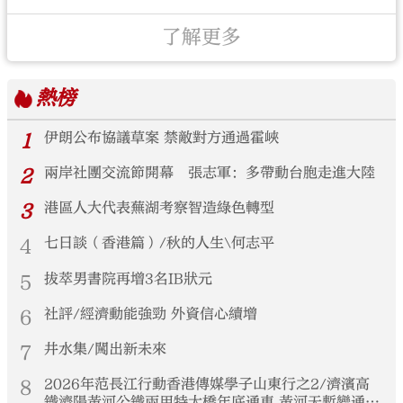
了解更多
熱榜
1
伊朗公布協議草案 禁敵對方通過霍峽
2
兩岸社團交流節開幕 張志軍：多帶動台胞走進大陸
3
港區人大代表蕪湖考察智造綠色轉型
4
七日談（香港篇）/秋的人生\何志平
5
拔萃男書院再增3名IB狀元
6
社評/經濟動能強勁 外資信心續增
7
井水集/闖出新未來
8
2026年范長江行動香港傳媒學子山東行之2/濟濱高
鐵濟陽黃河公鐵兩用特大橋年底通車 黃河天塹變通途