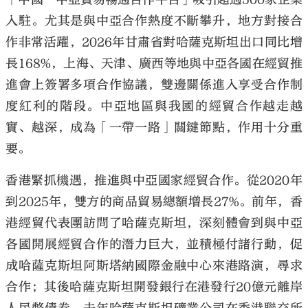
入駐。尤其是與中亞合作熱度不斷攀升，地方對接合
作非常活躍，2026年甘肅省對哈薩克斯坦出口同比增
長168%，上海、天津、廣西等地與中亞各國在經貿推
進會上簽署多項合作協議，雙邊關係進入享受合作制
度紅利的階段。中亞地區與我國的經貿合作越走越
實、越深，成為「一帶一路」關鍵節點，作用十分重
要。
香港緊抓機遇，推進與中亞國家經貿合作。從2020年
到2025年，雙方的商品貿易總額增長27%。前年，香
港經貿代表團訪問了哈薩克斯坦，深刻體會到與中亞
各國開展經貿合作的潛力巨大，並積極付諸行動，促
成哈薩克斯坦阿斯塔納國際金融中心來港路演，尋求
合作；其後哈薩克斯坦開發銀行在港發行20億元離岸