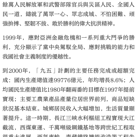
餘萬人民解放軍和武警部隊官兵與災區人民、全國人
民一道，鑄就了萬眾一心、眾志成城、不怕困難、頑
強拚搏、堅韌不拔、敢於勝利的偉大抗洪精神。
1999年，應對亞洲金融危機和一系列重大鬥爭的勝
利，充分顯示了黨中央駕馭全局、應對挑戰的能力和
我國社會主義制度的優越性。
到2000年，「九五」計劃的主要任務完成或超額完
成：國內生產總值達99776億元，年均增長8.6%；人
均國民生產總值比1980年翻兩番的目標在1997年提前
實現；主要工農業產品產量位居世界前列，商品短缺
狀況基本結束。城鄉居民收入大幅增加，生活質量顯
著提升。這一時期，長江三峽水利樞紐工程實現大江
截流，西煤東運、千萬噸級鋼鐵基地等跨世紀工程取