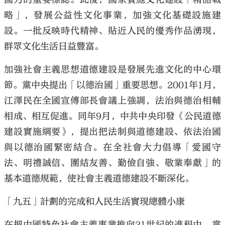
略」，發展公益性文化事業，加強文化基礎設施建
設。一批反映時代精神、貼近人民的優秀作品湧現，
群眾文化生活日益豐富。
加強社會主義思想道德建設是發展先進文化的中心環
節。黨中央提出「以德治國」重要思想。2001年1月，
江澤民在全國宣傳部長會議上強調，法治與德治相輔
相成、相互促進。同年9月，中共中央印發《公民道德
建設實施綱要》，提出把法制與道德建設、依法治國
與以德治國緊密結合。在全社會大力倡導「愛國守
法、明禮誠信、團結友善、勤儉自強、敬業奉獻」的
基本道德規範，使社會主義道德建設不斷深化。
「九五」計劃的完成和人民生活實現總體小康
在把中國特色社會主義事業推向21世紀的進程中，黨