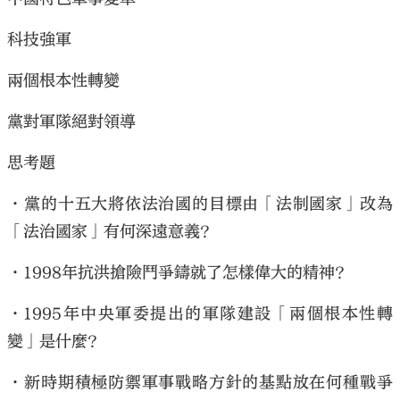
科技強軍
兩個根本性轉變
黨對軍隊絕對領導
思考題
•黨的十五大將依法治國的目標由「法制國家」改為
「法治國家」有何深遠意義？
•1998年抗洪搶險鬥爭鑄就了怎樣偉大的精神？
•1995年中央軍委提出的軍隊建設「兩個根本性轉
變」是什麼？
•新時期積極防禦軍事戰略方針的基點放在何種戰爭