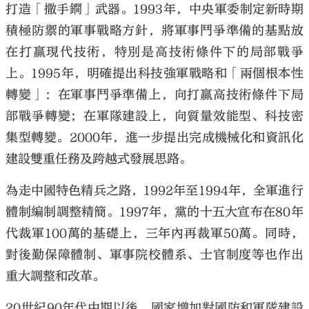
打造「撒手鐧」武器。1993年，中央軍委制定新時期
積極防禦的軍事戰略方針，將軍事鬥爭準備的基點放
在打贏現代技術，特別是高技術條件下的局部戰爭
上。1995年，明確提出科技強軍戰略和「兩個根本性
轉變」：在軍事鬥爭準備上，向打贏高技術條件下局
部戰爭轉變；在軍隊建設上，向質量效能型、科技密
集型轉變。2000年，進一步提出完成機械化和資訊化
建設雙重任務及跨越式發展思路。
為走中國特色精兵之路，1992年至1994年，全軍進行
體制編制調整精簡。1997年，黨的十五大宣布在80年
代裁軍100萬的基礎上，三年內再裁軍50萬。同時，
對後勤保障體制、軍事院校體系、士官制度等也作出
重大調整和改革。
20世紀90年代中期以後，國家增加對國防和軍隊建設