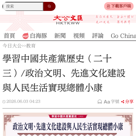
下載客戶端
首頁
白海豚
新聞
視頻
評論
Go Chin
今日大公
教育
>>
學習中國共產黨歷史（二十
三）/政治文明、先進文化建設
與人民生活實現總體小康
2026.06.03
04:23
字號
分享