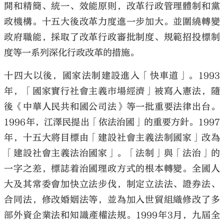
開和精簡、統一、效能原則，改革行政管理體制和黨
政機構。十五大後改革力度進一步加大。並圍繞轉變
政府職能，採取了改革行政審批制度、規範招投標制
度等一系列深化行政改革的措施。
十四大以後，國家法制建設進入「快車道」。1993
年，「國家實行社會主義市場經濟」被寫入憲法，隨
後《中華人民共和國公司法》等一批重要法律出台。
1996年，江澤民提出「依法治國」的重要方針。1997
年，十五大將目標由「建設社會主義法制國家」改為
「建設社會主義法治國家」。「法制」與「法治」的
一字之差，標誌着治國理政方式的根本轉變。全國人
大及其常委會加快立法步伐，制定立法法、證券法、
合同法，修改婚姻法等，並為加入世貿組織修改了多
部外資企業法和知識產權法規。1999年3月，九屆全