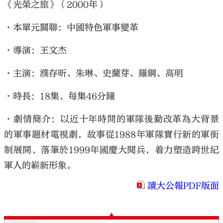
《光榮之旅》（2000年）
•本單元關聯：中國特色軍事變革
•導演：王文杰
•主演：濮存昕、朱琳、史蘭芽、羅鋼、高明
•時長：18集，每集46分鐘
•劇情簡介：以近十年時間的軍隊後勤改革為大背景
的軍事題材電視劇，故事從1988年軍隊實行新的軍銜
制展開，落筆於1999年國慶大閱兵，着力塑造跨世紀
軍人的嶄新形象。
讀大公報PDF版面