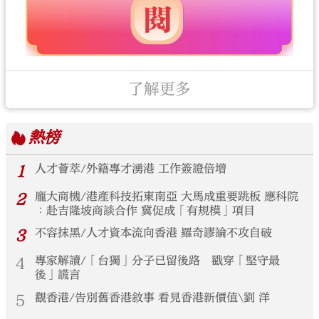
了解更多
熱榜
1
人才薈萃/外籍專才湧港 工作簽證倍增
2
龐大商機/港產科技拓東南亞 大馬成重要跳板 應科院
︰赴吉隆坡商談合作 冀促成「有規模」項目
3
不容抹黑/人才資本流向香港 羅奇謬論不攻自破
4
專家解讀/「台獨」分子已留後路 戳穿「堅守最
後」謊言
5
觀香港/告別舊香港敘事 看見香港新價值\劉 洋