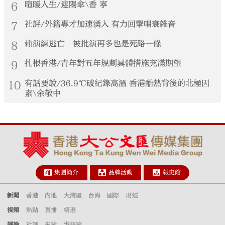
6
暄暖人生/遮陽傘\香 寧
7
社評/外籍專才加速湧入 有力回擊唱衰雜音
8
賴演練逃亡 被批演再多也是死路一條
9
扎根香港/青年對五年規劃具體措施充滿期望
10
有話要說/36.9℃破紀錄高溫 香港酷熱背後的北極因
素\余敬中
集團簡介
品牌活動
報史館
新聞
香港
內地
大灣區
台海
國際
財經
視頻
熱點
直播
精選
評論
社評
來論
港評論