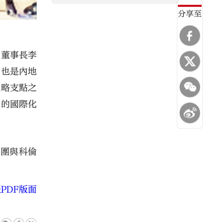
分享至
團董事長李
，也是內地
戰略支點之
」的國際化
集團與科倫
PDF版面