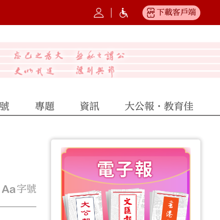
下載客戶端
號
專題
資訊
大公報·教育佳
字號