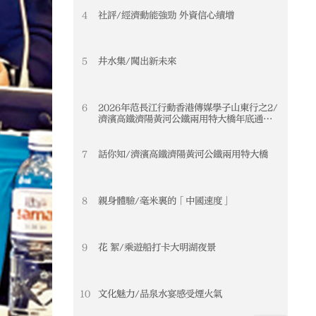
4
社評/經濟動能強勁 外資信心續增
5
井水集/闖出新未來
6
2026年范長江行動香港傳媒學子山東行之2/
濟濱高鐵濟陽黃河公鐵兩用特大橋年底通車
黃河天塹變通途 港生見證大國基建實力
7
話你知/濟濱高鐵濟陽黃河公鐵兩用特大橋
8
親身體驗/毫米裏的「中國速度」
9
花 絮/乘遊船打卡大明湖夜景
10
文化魅力/品泉水宴感受煙火氣