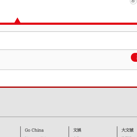
Go China
文娛
大文號