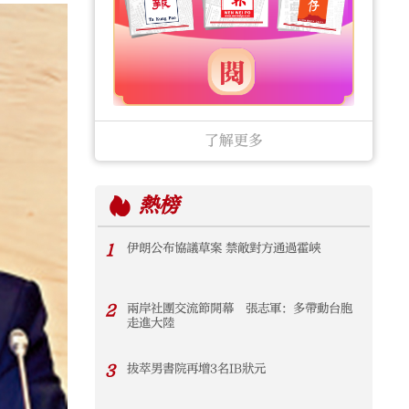
了解更多
熱榜
1
伊朗公布協議草案 禁敵對方通過霍峽
2
兩岸社團交流節開幕 張志軍：多帶動台胞
走進大陸
3
拔萃男書院再增3名IB狀元