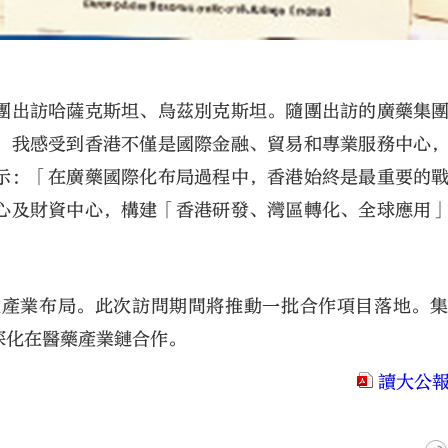
團出訪哈薩克斯坦、烏茲別克斯坦。隨團出訪的廣藥集
，我感受到香港不僅是國際金融、貿易和專業服務中心
示：「在廣藥國際化布局過程中，香港始終是最重要的
心及財資中心，構建「香港研發、灣區轉化、全球應用
化產業布局。此次訪問期間將推動一批合作項目落地。
深化在醫藥產業鏈合作。
讀大公報