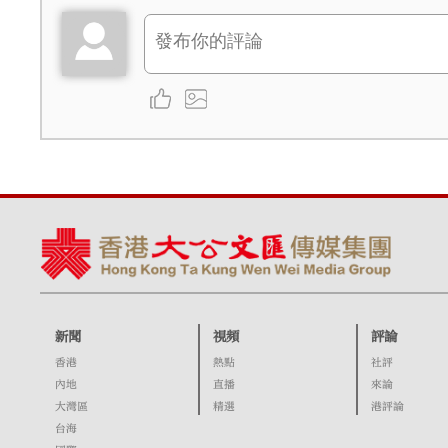
新聞
視頻
評論
香港
熱點
社評
內地
直播
來論
大灣區
精選
港評論
台海