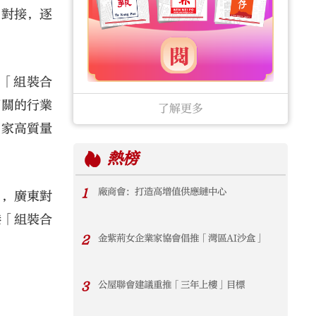
目對接，逐
辦「組裝合
相關的行業
了解更多
國家高質量
熱榜
1
廠商會：打造高增值供應鏈中心
月，廣東對
港「組裝合
2
金紫荊女企業家協會倡推「灣區AI沙盒」
3
公屋聯會建議重推「三年上樓」目標