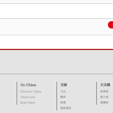
Go China
文娛
大文號
Discover China
文化
政務號
China Live
體育
個人號
Real China
娛樂
機構號
港飲港色