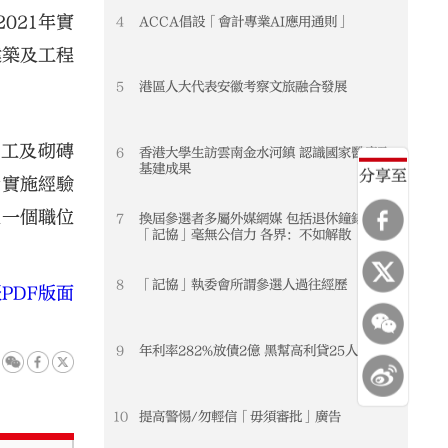
021年實
4
ACCA倡設「會計專業AI應用通則」
建築及工程
5
港區人大代表安徽考察文旅融合發展
漆工及砌磚
6
香港大學生訪雲南金水河鎮 認識國家醫療及
基建成果
分享至
考實施經驗
及一個職位
7
換屆參選者多屬外媒網媒 包括退休鐘錶工人
「記協」毫無公信力 各界：不如解散
8
「記協」執委會所謂參選人過往經歷
PDF版面
9
年利率282%放債2億 黑幫高利貸25人被捕
10
提高警惕/勿輕信「毋須審批」廣告