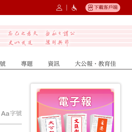
下載客戶端
號
專題
資訊
大公報·教育佳
字號