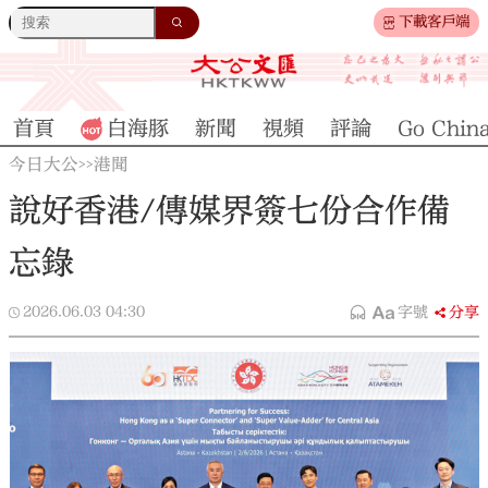
下載客戶端
首頁
白海豚
新聞
視頻
評論
Go Chin
今日大公
港聞
>>
說好香港/傳媒界簽七份合作備
忘錄
2026.06.03
04:30
字號
分享