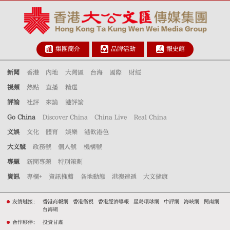
集團簡介
品牌活動
報史館
新聞
香港
內地
大灣區
台海
國際
財經
視頻
熱點
直播
精選
評論
社評
來論
港評論
Go China
Discover China
China Live
Real China
文娛
文化
體育
娛樂
港飲港色
大文號
政務號
個人號
機構號
專題
新聞專題
特別策劃
資訊
專欄+
資訊推薦
各地動態
港澳速遞
大文健康
友情鏈接：
香港商報網
香港衛視
香港經濟導報
星島環球網
中評網
海峽網
閩南網
台海網
合作夥伴：
投資甘肅