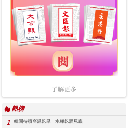
了解更多
熱榜
1
韓國持續高溫乾旱 水庫乾涸見底