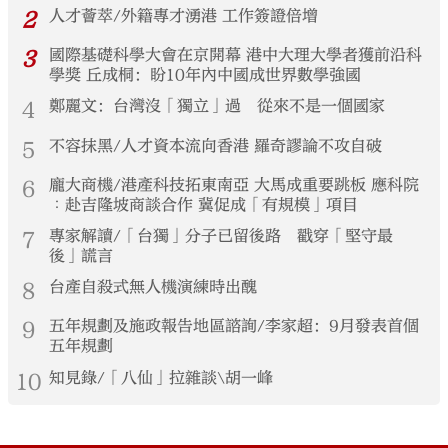
2
人才薈萃/外籍專才湧港 工作簽證倍增
3
國際基礎科學大會在京開幕 港中大理大學者獲前沿科
學獎 丘成桐：盼10年內中國成世界數學強國
4
鄭麗文：台灣沒「獨立」過 從來不是一個國家
5
不容抹黑/人才資本流向香港 羅奇謬論不攻自破
6
龐大商機/港產科技拓東南亞 大馬成重要跳板 應科院
︰赴吉隆坡商談合作 冀促成「有規模」項目
7
專家解讀/「台獨」分子已留後路 戳穿「堅守最
後」謊言
8
台產自殺式無人機演練時出醜
9
五年規劃及施政報告地區諮詢/李家超：9月發表首個
五年規劃
10
知見錄/「八仙」拉雜談\胡一峰