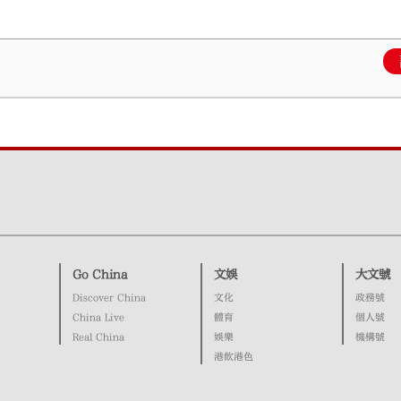
Go China
文娛
大文號
Discover China
文化
政務號
China Live
體育
個人號
Real China
娛樂
機構號
港飲港色