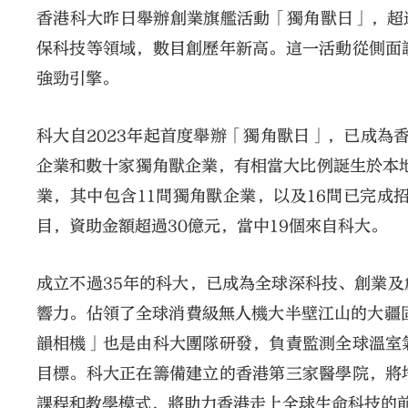
香港科大昨日舉辦創業旗艦活動「獨角獸日」，超
保科技等領域，數目創歷年新高。這一活動從側面
強勁引擎。
科大自2023年起首度舉辦「獨角獸日」，已成為
企業和數十家獨角獸企業，有相當大比例誕生於本地
業，其中包含11間獨角獸企業，以及16間已完成
目，資助金額超過30億元，當中19個來自科大。
成立不過35年的科大，已成為全球深科技、創業
響力。佔領了全球消費級無人機大半壁江山的大疆
韻相機」也是由科大團隊研發，負責監測全球溫室
目標。科大正在籌備建立的香港第三家醫學院，將
課程和教學模式，將助力香港走上全球生命科技的