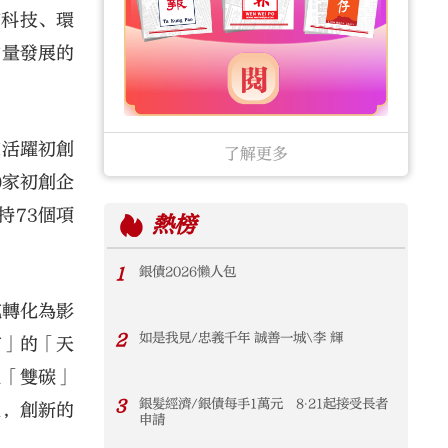
物科技、環
質量發展的
家活躍初創
了解更多
0家初創企
持73個項
熱榜
1
銀債2026懶人包
究轉化為影
2
如是我見/忠義千年 誠善一城\李 輝
宮」的「天
現「雙碳」
3
銀髮經濟/銀債每手1萬元 8‧21起接受長者
生，創新的
申請