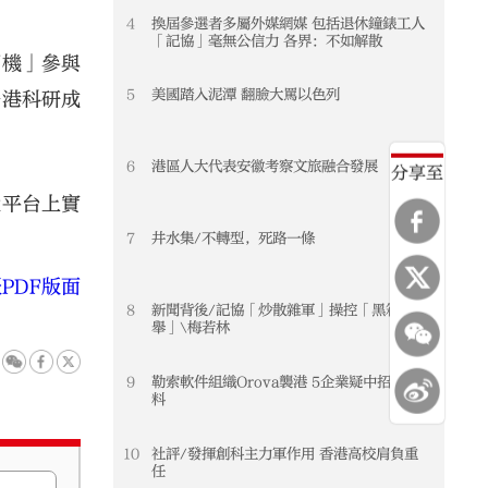
4
換屆參選者多屬外媒網媒 包括退休鐘錶工人
「記協」毫無公信力 各界：不如解散
相機」參與
5
美國踏入泥潭 翻臉大罵以色列
香港科研成
。
6
港區人大代表安徽考察文旅融合發展
分享至
大平台上實
7
井水集/不轉型，死路一條
PDF版面
8
新聞背後/記協「炒散雜軍」操控「黑箱選
舉」\梅若林
9
勒索軟件組織Orova襲港 5企業疑中招洩資
料
10
社評/發揮創科主力軍作用 香港高校肩負重
任