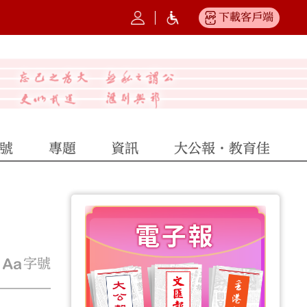
下載客戶端
號
專題
資訊
大公報·教育佳
字號