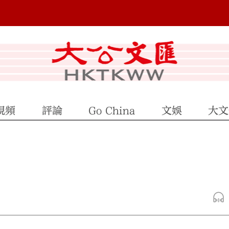
視頻
評論
Go China
文娛
大文
」