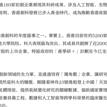
過160家初創企業展現其科研成果，涉及人工智能、生
說明，香港創科發展已步入黃金時代，成為推動香港高
香港創科的年度盛事之一。事實上，香港目前有約5200
大學院校。科大表現最為突出，其成員共創辦了近200
大公文匯
招股的上市企業。特區政府的「產學研＋」計劃至今已支
及創新領域的生力軍，並通過培育「獨角獸」企業，讓研
固然是科大的驕傲，剛隨着神舟23號飛船登上中國「天
氣體排放，提供氣候變化研究的關鍵數據，協助國家實
培養具備工程、數據和人工智能等跨學科背景的臨床醫
前沿。