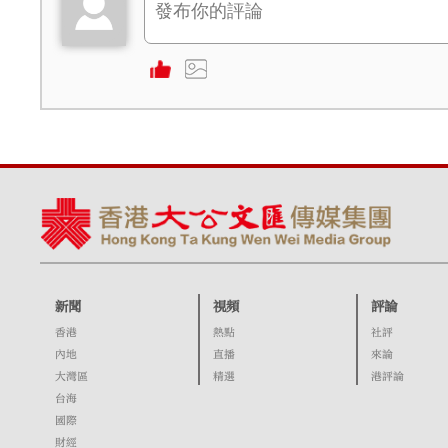
新聞
視頻
評論
香港
熱點
社評
內地
直播
來論
大灣區
精選
港評論
台海
國際
財經