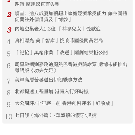
邀請 摩連奴直言失望
2
調查：逾八成憂加薪超出家庭經濟承受能力 僱主團體
促關注外傭借貸及「博炒」
3
內地空巢老人1.3億 「共享兒女」受歡迎
4
真相曝光 美「智庫」挑唆菲國侵闖黃岩島
5
「記協」黑箱作業 「改選」鬧劇結果拒公開
6
周星馳攜劉嘉玲迪麗熱巴香港戲院謝票 遺憾未能推出
粵語版《功夫女足》
7
美軍高層苦尋退出伊朗戰事方法
8
北都提速工程量增 港青入行好時機
9
大公周評/十年磨一劍 香港創科迎來「好收成」
10
七日談（海外篇）/華盛頓的假牙\吳捷