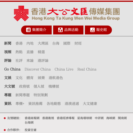
集團簡介
品牌活動
報史館
新聞
香港
內地
大灣區
台海
國際
財經
視頻
熱點
直播
精選
評論
社評
來論
港評論
Go China
Discover China
China Live
Real China
文娛
文化
體育
娛樂
港飲港色
大文號
政務號
個人號
機構號
專題
新聞專題
特別策劃
資訊
專欄+
資訊推薦
各地動態
港澳速遞
大文健康
友情鏈接：
香港商報網
香港衛視
香港經濟導報
星島環球網
中評網
海峽網
閩南網
台海網
合作夥伴：
投資甘肅