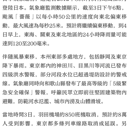
登陸日本。氣象廳監測數據顯示，截至3日下午6點，
颱風「薔薇」以每小時50公里的速度向東北偏東移
動，最大風速為每秒25米。預計將繼續偏東移動，到4
日早上，東海、關東及東北地區的24小時降雨量可能
達到120至200毫米。
伴隨風暴東移，本州東部多處地方，包括靜岡及東京
降下暴雨。東京都內的神田川、目黑川等河流已發布
四級洪水警報，部分河段水位已超過堤防設計的警戒
線。氣象廳同時向和歌山縣發布了最高等級的「5級緊
急安全確保」警報，呼籲民眾立即前往堅固建築物內
避難，防範河水氾濫、城市內澇及山體滑坡。
當地時間3日，羽田機場約850班機取消，預計約8萬
人受到影響，東京都多條列車線路取消或延誤。另