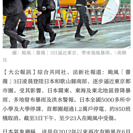
大公文匯
圖：颱風「薔薇」3日逼近東京，帶來強風暴雨。\美聯
社
【大公報訊】綜合共同社、法新社報道：颱風「薔
薇」3日凌晨登陸日本和歌山縣南部，逐步逼近東京都
市圈。受其影響，日本關東、東海及東北地區普降暴
雨，多地發布暴雨及洪水警報。日本全國5000多所中
小學及大學停課，首都圈超過1.2萬戶停電，約850班
機取消。截至3日下午，至少23人在颱風中受傷。
日本氣象廳稱，這是自2012年以來再次有颱風在6月