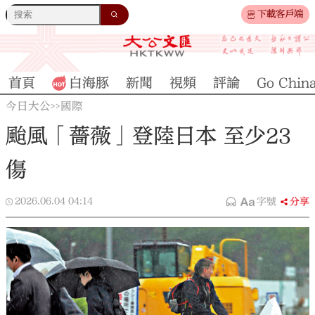
下載客戶端
首頁
白海豚
新聞
視頻
評論
Go Chin
今日大公
國際
>>
颱風「薔薇」登陸日本 至少23
傷
2026.06.04
04:14
字號
分享