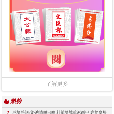
了解更多
熱榜
1
球壇熱話/洛迪情傾巴塞 料離曼城重返西甲 謝絕皇馬