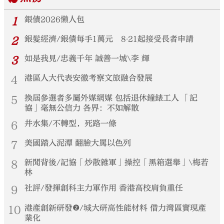
1
銀債2026懶人包
2
銀髮經濟/銀債每手1萬元 8‧21起接受長者申請
3
如是我見/忠義千年 誠善一城\李 輝
4
港區人大代表安徽考察文旅融合發展
5
換屆參選者多屬外媒網媒 包括退休鐘錶工人 「記
協」毫無公信力 各界：不如解散
6
井水集/不轉型，死路一條
7
美國踏入泥潭 翻臉大罵以色列
8
新聞背後/記協「炒散雜軍」操控「黑箱選舉」\梅若
林
9
社評/發揮創科主力軍作用 香港高校肩負重任
10
港產創新研發❷/城大研高性能材料 借力灣區實現產
業化