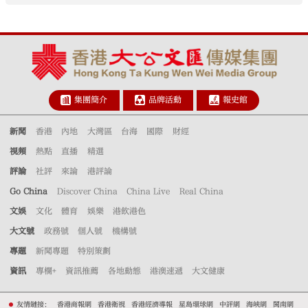
集團簡介
品牌活動
報史館
新聞
香港
內地
大灣區
台海
國際
財經
視頻
熱點
直播
精選
評論
社評
來論
港評論
Go China
Discover China
China Live
Real China
文娛
文化
體育
娛樂
港飲港色
大文號
政務號
個人號
機構號
專題
新聞專題
特別策劃
資訊
專欄+
資訊推薦
各地動態
港澳速遞
大文健康
友情鏈接：
香港商報網
香港衛視
香港經濟導報
星島環球網
中評網
海峽網
閩南網