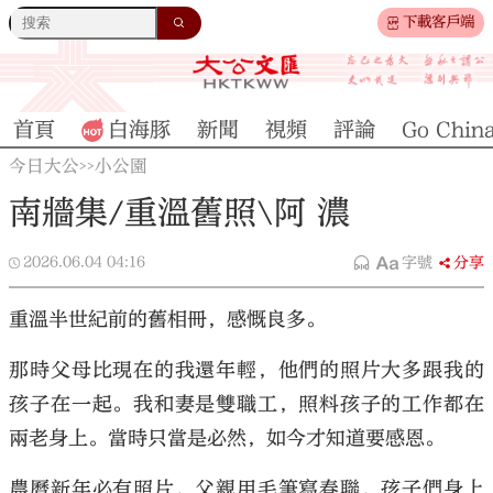
下載客戶端
首頁
白海豚
新聞
視頻
評論
Go Chin
今日大公
小公園
>>
南牆集/重溫舊照\阿 濃
2026.06.04
04:16
字號
分享
重溫半世紀前的舊相冊，感慨良多。
那時父母比現在的我還年輕，他們的照片大多跟我的
孩子在一起。我和妻是雙職工，照料孩子的工作都在
兩老身上。當時只當是必然，如今才知道要感恩。
農曆新年必有照片，父親用毛筆寫春聯，孩子們身上