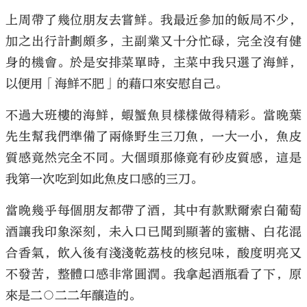
上周帶了幾位朋友去嘗鮮。我最近參加的飯局不少，
加之出行計劃頗多，主副業又十分忙碌，完全沒有健
身的機會。於是安排菜單時，主菜中我只選了海鮮，
以便用「海鮮不肥」的藉口來安慰自己。
大公文匯
不過大班樓的海鮮，蝦蟹魚貝樣樣做得精彩。當晚葉
先生幫我們準備了兩條野生三刀魚，一大一小，魚皮
質感竟然完全不同。大個頭那條竟有砂皮質感，這是
我第一次吃到如此魚皮口感的三刀。
當晚幾乎每個朋友都帶了酒，其中有款默爾索白葡萄
酒讓我印象深刻，未入口已聞到顯著的蜜糖、白花混
合香氣，飲入後有淺淺乾荔枝的核兒味，酸度明亮又
不發苦，整體口感非常圓潤。我拿起酒瓶看了下，原
來是二○二二年釀造的。