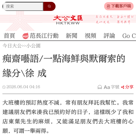
下載客戶端
首頁
范長江行動
新聞
視頻
評論
Go C
今日大公
小公園
>>
痴齋囈語/一點海鮮與默爾索的
緣分\徐 成
2026.06.04
04:16
字號
分享
大班樓的預訂熱度不減，常有朋友拜託我幫忙。我常
建議朋友們來湊我已預約好的日子，這樣既少了我和
店東葉先生的麻煩，又能滿足朋友們去大班樓的心
願，可謂一舉兩得。