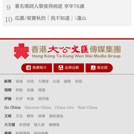
9
著名填詞人黎彼得病逝 享年76歲
10
瓜園/梁實秋的「我不知道」\蓬山
集團簡介
品牌活動
報史館
新聞
香港
內地
大灣區
台海
國際
財經
視頻
熱點
直播
精選
評論
社評
來論
港評論
Go China
Discover China
China Live
Real China
文娛
文化
體育
娛樂
港飲港色
大文號
政務號
個人號
機構號
專題
新聞專題
特別策劃