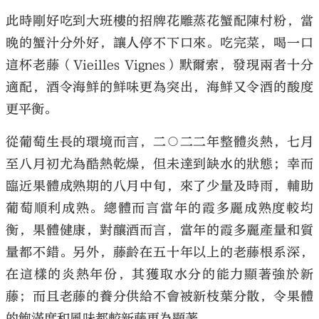
此時剛好吃到大班樓的招牌花雕蒸花蟹配陳村粉，當
晚的蟹汁分外好，讓人停不下口來。吃完菜，喝一口
這杯老藤（Vieilles Vignes）默爾索，發現兩者十分
適配，酒令海鮮的鮮味更為突出，海鮮又令酒的酸度
更平衡。
從葡萄生長的環境而言，二○二二年整體炎熱，七月
至八月初尤為酷熱乾燥，但未達到缺水的狀態；幸而
臨近果體成熟期的八月中旬，來了少量及時雨，輔助
葡萄順利成熟。總體而言當年的霞多麗成熟度較均
衡，果體健康，對釀酒而言，當年的霞多麗產量和質
量都不錯。另外，藤齡在五十年以上的老藤根系深，
在這樣的炎熱年份，其獲取水分的能力顯著強於新
藤；而且老藤的養分供給不會被新枝葉分散，令果體
的飽滿度和風味都較新藤更為顯著。