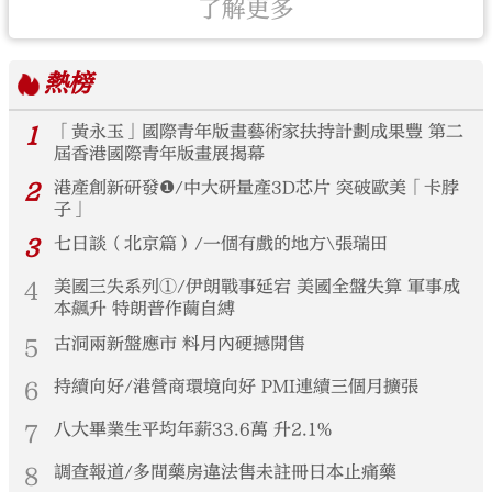
了解更多
熱榜
1
「黃永玉」國際青年版畫藝術家扶持計劃成果豐 第二
屆香港國際青年版畫展揭幕
2
港產創新研發❶/中大研量產3D芯片 突破歐美「卡脖
子」
3
七日談（北京篇）/一個有戲的地方\張瑞田
4
美國三失系列①/伊朗戰事延宕 美國全盤失算 軍事成
本飆升 特朗普作繭自縛
5
古洞兩新盤應市 料月內硬撼開售
6
持續向好/港營商環境向好 PMI連續三個月擴張
7
八大畢業生平均年薪33.6萬 升2.1%
8
調查報道/多間藥房違法售未註冊日本止痛藥