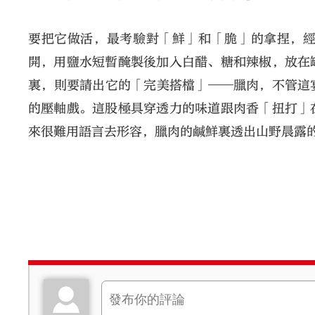
要把它做活，最考驗對「鮮」和「脆」的拿捏，
開，用鹽水短暫醃製後加入白醋、糖和辣椒，放在
裏，則要請出它的「完美搭檔」——臘肉，不管這
的壓軸戲。這股極具穿透力的味道跟肉香「扭打」
來很難用語言去形容，臘肉的鹹鮮裏透出山野晨露