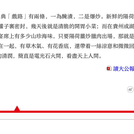
經典「戲路」有兩條，一為醃漬，二是爆炒。新鮮的陽
罐子裏密封，幾天後就是清脆的開胃小菜；而在貴州或
宴席上有多少山珍海味，只要陽荷薑炒臘肉出場，那就
在一起，有草木氣、有花香底，還帶着一絲涼意和微微
的清潤，簡直是電光石火間，看盡天上人間。
讀大公報