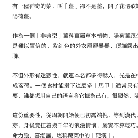
有一種神奇的菜，叫「薑」卻不是薑，開了花還欲
陽荷薑。
作為一個「非典型」薑科薑屬草本植物，陽荷薑跟
是難以置信的，紫紅色的外衣層層疊疊，頂端露
聯。
不但外形有迷惑性，就連本名都多得嚇人，光是在
成茗荷。一個食材能攢下這麼多「馬甲」通常只
要，誰都想用自己的語言將它據為己有，很顯然，
這份重要性，從周朝開始便已初露端倪，等到漢代
芽，身後竟扛着幾千年的浪漫情懷，屬實不算輕巧
命力強，喜潮濕，堪稱蔬菜中的「硬漢」。