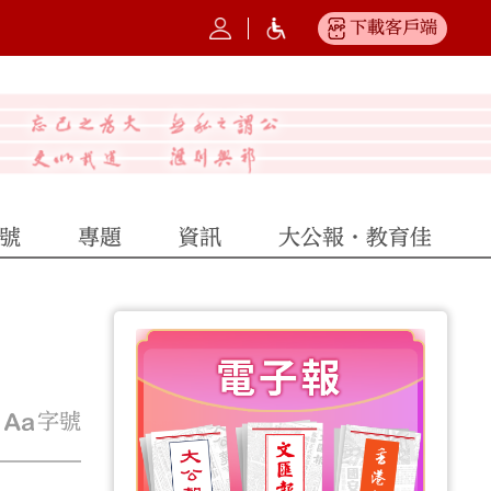
下載客戶端
號
專題
資訊
大公報·教育佳
字號