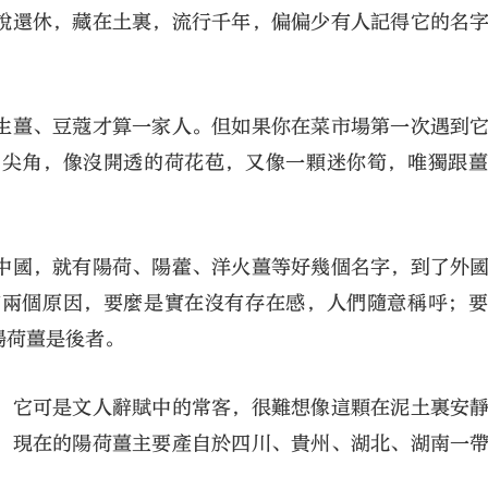
說還休，藏在土裏，流行千年，偏偏少有人記得它的名
生薑、豆蔻才算一家人。但如果你在菜市場第一次遇到
出尖角，像沒開透的荷花苞，又像一顆迷你筍，唯獨跟
大公文匯
中國，就有陽荷、陽藿、洋火薑等好幾個名字，到了外
有兩個原因，要麼是實在沒有存在感，人們隨意稱呼；
陽荷薑是後者。
，它可是文人辭賦中的常客，很難想像這顆在泥土裏安
。現在的陽荷薑主要產自於四川、貴州、湖北、湖南一