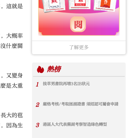
字，這就是
它，大概率
薑沒什麼關
了解更多
熱榜
國，又變身
1
拔萃男書院再增3名IB狀元
要麼是太重
2
嚴格考核/考取拯溺證書 須經認可屬會申請
靜長大的苞
3
港區人大代表蕪湖考察智造綠色轉型
帶，因為生