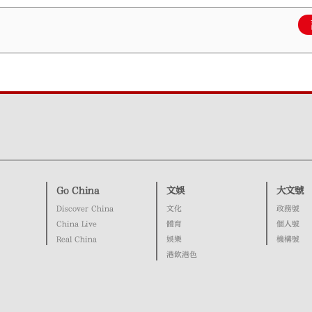
Go China
文娛
大文號
Discover China
文化
政務號
China Live
體育
個人號
Real China
娛樂
機構號
港飲港色