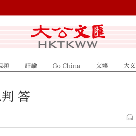
視頻
評論
Go China
文娛
大文
判 答