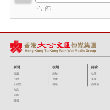
新聞
視頻
評論
香港
熱點
社評
內地
直播
來論
大灣區
精選
港評論
台海
國際
財經