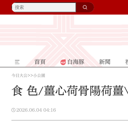
首頁
白海豚
新聞
>>
今日大公
小公園
食 色/薑心荷骨陽荷薑\
2026.06.04
04:16