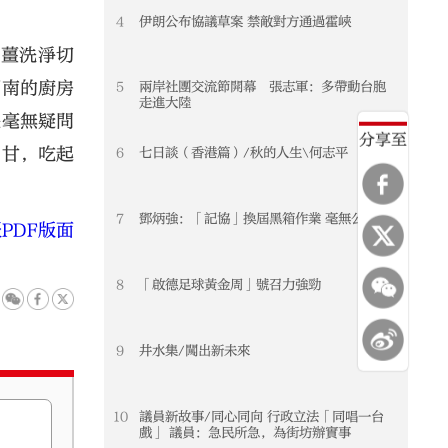
4
伊朗公布協議草案 禁敵對方通過霍峽
荷薑洗淨切
湖南的廚房
5
兩岸社團交流節開幕 張志軍：多帶動台胞
走進大陸
是毫無疑問
分享至
回甘，吃起
6
七日談（香港篇）/秋的人生\何志平
7
鄧炳強：「記協」換屆黑箱作業 毫無公信力
PDF版面
8
「啟德足球黃金周」號召力強勁
9
井水集/闖出新未來
10
議員新故事/同心同向 行政立法「同唱一台
戲」 議員：急民所急，為街坊辦實事