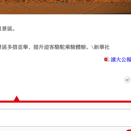
泉景區。
景區多措並舉，提升遊客駱駝乘騎體驗。\新華社
讀大公報