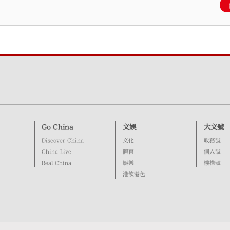
Go China
文娛
大文號
Discover China
文化
政務號
China Live
體育
個人號
Real China
娛樂
機構號
港飲港色