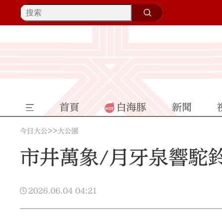
首頁
白海豚
新聞
>>
今日大公
大公園
市井萬象/月牙泉響駝
2026.06.04
04:21