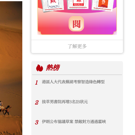
了解更多
熱榜
1
港區人大代表蕪湖考察智造綠色轉型
2
拔萃男書院再增3名IB狀元
3
伊朗公布協議草案 禁敵對方通過霍峽