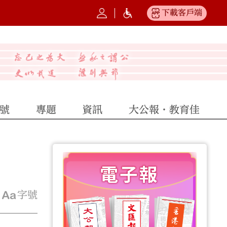
下載客戶端
號
專題
資訊
大公報·教育佳
字號