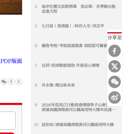
4
兩岸社團交流節開幕 張志軍：多帶動台胞
走進大陸
5
七日談（香港篇）/秋的人生\何志平
分享至
6
嚴格考核/考取拯溺證書 須經認可屬會申請
PDF版面
7
社評/經濟動能強勁 外資信心續增
8
井水集/闖出新未來
9
2026年范長江行動香港傳媒學子山東行之2/
濟濱高鐵濟陽黃河公鐵兩用特大橋年底通車
黃河天塹變通途 港生見證大國基建實力
10
話你知/濟濱高鐵濟陽黃河公鐵兩用特大橋