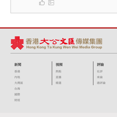
新聞
視頻
評論
香港
熱點
社評
內地
直播
來論
大灣區
精選
港評論
台海
國際
財經