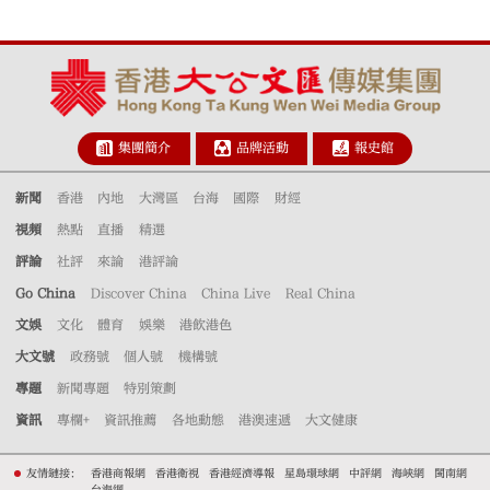
集團簡介
品牌活動
報史館
新聞
香港
內地
大灣區
台海
國際
財經
視頻
熱點
直播
精選
評論
社評
來論
港評論
Go China
Discover China
China Live
Real China
文娛
文化
體育
娛樂
港飲港色
大文號
政務號
個人號
機構號
專題
新聞專題
特別策劃
資訊
專欄+
資訊推薦
各地動態
港澳速遞
大文健康
友情鏈接：
香港商報網
香港衛視
香港經濟導報
星島環球網
中評網
海峽網
閩南網
台海網