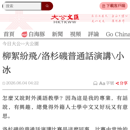
下載客戶端
首頁
白海豚
新聞
視頻
評論
Go Chin
今日大公
大公園
>>
柳絮紛飛/洛杉磯普通話演講\小
冰
2026.06.04
04:22
字號
分享
怎麼又說對外漢語教學？因為這是我的專業，有話
說，有興趣，總覺得外籍人士學中文又好玩又有意
思。
洛杉磯的普通話演講比賽是這麼回事，比賽由當地的