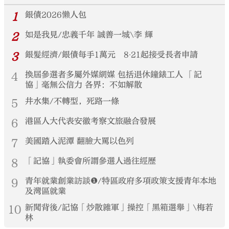
1
銀債2026懶人包
2
如是我見/忠義千年 誠善一城\李 輝
3
銀髮經濟/銀債每手1萬元 8‧21起接受長者申請
4
換屆參選者多屬外媒網媒 包括退休鐘錶工人 「記
協」毫無公信力 各界：不如解散
5
井水集/不轉型，死路一條
6
港區人大代表安徽考察文旅融合發展
7
美國踏入泥潭 翻臉大罵以色列
8
「記協」執委會所謂參選人過往經歷
9
青年就業創業訪談❶/特區政府多項政策支援青年本地
及灣區就業
10
新聞背後/記協「炒散雜軍」操控「黑箱選舉」\梅若
林