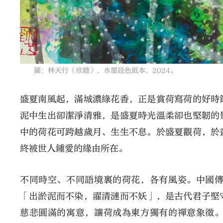
圖：林天行《欣聽》，水墨設色紙本，2024。
盛夏南風起，滿城濃綠花香，正是賞荷寫荷的好時
泥中生出卻潔淨清雅，是盛夏時光溫柔卻也堅韌的
中的荷花可跨越歲月、生生不息。於盛夏觀荷，於
終被世人鍾愛的緣由所在。
不同時空、不同語境裏的荷花，各有風姿。中國
「出淤泥而不染，濯清漣而不妖」，是古代君子堅
慈悲圓滿的寓意，讓荷成為東方獨有的禪意象徵