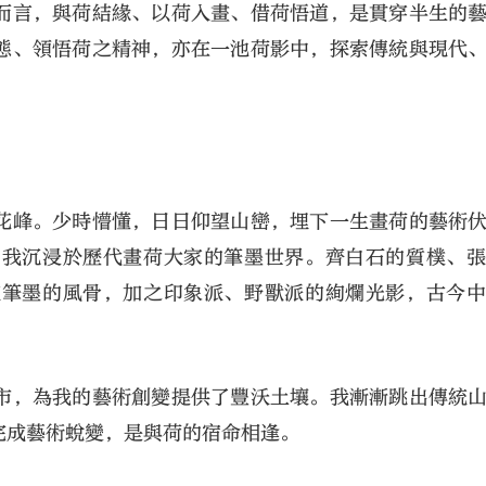
而言，與荷結緣、以荷入畫、借荷悟道，是貫穿半生的
態、領悟荷之精神，亦在一池荷影中，探索傳統與現代
花峰。少時懵懂，日日仰望山巒，埋下一生畫荷的藝術
，我沉浸於歷代畫荷大家的筆墨世界。齊白石的質樸、
統筆墨的風骨，加之印象派、野獸派的絢爛光影，古今
市，為我的藝術創變提供了豐沃土壤。我漸漸跳出傳統
完成藝術蛻變，是與荷的宿命相逢。