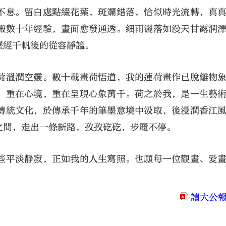
不息。留白處點綴花葉，斑斕錯落，恰似時光流轉，真
澱數十年經驗，畫面愈發通透。細雨灑落如漫天甘露潤
歷經千帆後的從容靜謐。
荷溫潤空靈。數十載畫荷悟道，我的蓮荷畫作已脫離物
，重在心境，重在呈現心象萬千。荷之於我，是一生藝
傳統文化，於傳承千年的筆墨意境中汲取，後浸潤香江
之間，走出一條新路，孜孜矻矻，步履不停。
些平淡靜寂，正如我的人生寫照。也願每一位觀畫、愛
。
讀大公報