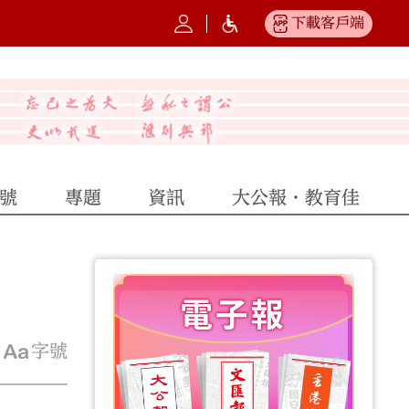
下載客戶端
號
專題
資訊
大公報·教育佳
字號