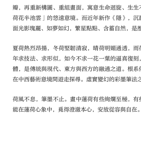
瓣，再重新構圖、重組畫面，寓意生命迴旋、生生
荷花半池雲」的悠遠意境。而近年新作《隱》，沉
面光影瑰麗、如夢如幻，繁星點點、含蓄自然，是
夏荷熱烈昂揚，冬荷堅韌清寂，晴荷明媚通透，雨
年求技法、求形似，如今不求一花一葉的逼真復刻
體，是傳統與現代、東方與西方的融通之道。根系
在中西藝術意境間遊走探尋。虛實變幻的彩墨筆法
荷風不息，筆墨不止。畫中蓮荷有些絢爛至極，有
能在蓮荷心象中，覓得澄澈本心，安放從容與自在