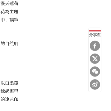
。漫天蓮荷
荷花為主題
之中，讓筆
分享至
杆的自然肌
》以白墨覆
，緣起梅里
下的遼遠印