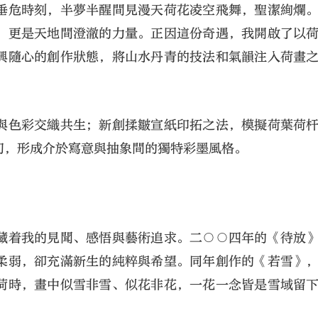
垂危時刻，半夢半醒間見漫天荷花凌空飛舞，聖潔絢爛
，更是天地間澄澈的力量。正因這份奇遇，我開啟了以
興隨心的創作狀態，將山水丹青的技法和氣韻注入荷畫
與色彩交織共生；新創揉皺宣紙印拓之法，模擬荷葉荷
幻，形成介於寫意與抽象間的獨特彩墨風格。
藏着我的見聞、感悟與藝術追求。二○○四年的《待放
柔弱，卻充滿新生的純粹與希望。同年創作的《若雪》
荷時，畫中似雪非雪、似花非花，一花一念皆是雪域留