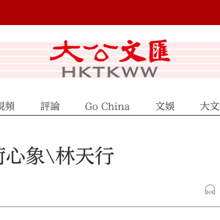
視頻
評論
Go China
文娛
大文
荷心象\林天行