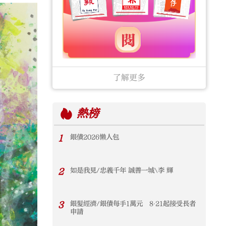
了解更多
熱榜
1
銀債2026懶人包
2
如是我見/忠義千年 誠善一城\李 輝
3
銀髮經濟/銀債每手1萬元 8‧21起接受長者
申請