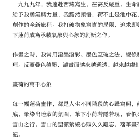
一九九九年，我遠赴西藏寫生，在高反嚴重、生命
給予我勇氣與力量，我豁然頓悟，荷不止是池中花
創作的全新旅程。我打破物象寫實的局限，追求即
下蓮荷成為承載氣象與心象的創新之作。
作畫之時，我常用潑墨潑彩、墨色互破之法，線條
理。反覆疊色積墨，讓畫面越來越通透、越來越虛
畫荷的萬千心象
每一幅蓮荷畫作，都是人生不同階段的心聲寫照，
底，暈染出迷蒙的氛圍，筆下小荷若隱若現，看似
雪山之行。雪山的聖潔縈繞心頭久久難忘，落筆畫
記。