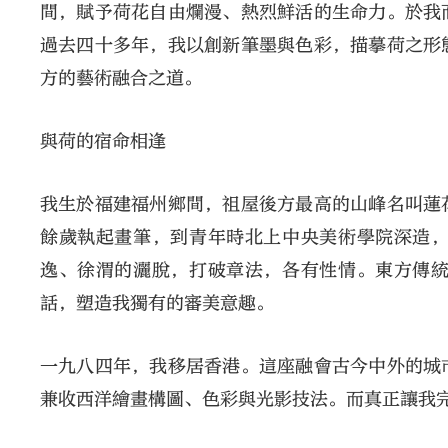
間，賦予荷花自由爛漫、熱烈鮮活的生命力。於我
過去四十多年，我以創新筆墨與色彩，描摹荷之形
方的藝術融合之道。
與荷的宿命相逢
我生於福建福州鄉間，祖屋後方最高的山峰名叫蓮
餘歲執起畫筆，到青年時北上中央美術學院深造
逸、徐渭的灑脫，打破章法，各有性情。東方傳
話，塑造我獨有的審美意趣。
一九八四年，我移居香港。這座融會古今中外的城
兼收西洋繪畫構圖、色彩與光影技法。而真正讓我