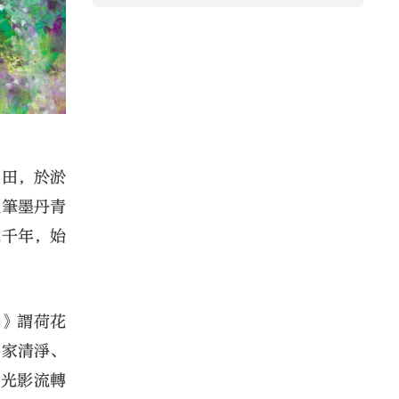
田田，於淤
但筆墨丹青
越千年，始
說》謂荷花
佛家清淨、
與光影流轉