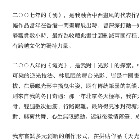
二○○七年的《湧》，是我融合中西畫風的代表作
幅作品當年在香港一間畫廊展出時，曾深深打動一
靜觀賞數小時，最終為收藏此畫甘願刪減兩國行程
有跨越文化的獨特力量。
二○○八年的《霞光》，是我對「光影」的探索。
可染的逆光技法、林風眠的舞台光影，皆是中國
拔，在晨曦光影中搖曳生姿，既有傳統筆墨的氣韻
則來自我的冬日奇遇：那一年北京冬天極寒，我在
骨，雙腿數次抽筋，行路艱難。最終得見冰封荷塘
對，與荷共舞，心生無限感動。返港後激情落筆，
我亦嘗試多元創新的創作形式，在拼貼作品《天