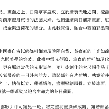
品。畫面之上，白荷亭亭盛放，立於廣袤天地之間，澄
對前來蜜月旅行的法國夫婦。他們連續兩日前來畫廊，
，成全與這荷花的緣分。由此我深信，融合中西的彩墨
中國畫自古以線條粗細表現陰陽向背，黃賓虹的「光如
畫光影美學的突破。此畫中霞光傾瀉，筆直的荷杆如現
，更有屬於當代的光影審美。兩年後創作的大尺幅作品
天氣最冷的一日赴京訪友，聽聞郊外有片荷塘，執意前
之上，枯荷挺立、蓮蓬錯落，盡顯堅韌風骨。立於冰面
成就一幅蒼勁又飽含生命力的冬日荷圖。
光雲影》中可窺見一斑。將完整荷畫撕碎成瓣，宛若飄