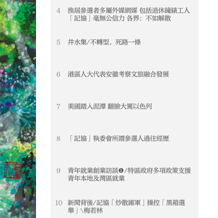
4
換屆參選者多屬外媒網媒 包括退休鐘錶工人
「記協」毫無公信力 各界：不如解散
5
井水集/不轉型，死路一條
6
港區人大代表安徽考察文旅融合發展
7
美國踏入泥潭 翻臉大罵以色列
8
「記協」執委會所謂參選人過往經歷
9
青年就業創業訪談❶/特區政府多項政策支援
青年本地及灣區就業
10
新聞背後/記協「炒散雜軍」操控「黑箱選
舉」\梅若林