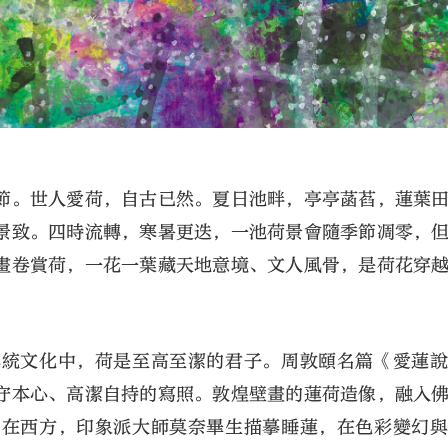
節。世人愛荷，自古已然。夏日池畔，亭亭菡萏，蓮葉
景致。四時流轉，寒暑更迭，一池荷景會隨季節凋零，
畫卷賞荷，一花一葉藏天地意境、文人風骨，是荷花穿
傳統文化中，荷是至高至潔的君子。周敦頤名篇《愛蓮
守本心、高潔自持的寫照。敦煌壁畫的蓮荷造像，融入
。在西方，印象派大師莫奈畢生描摹睡蓮，在色彩變幻