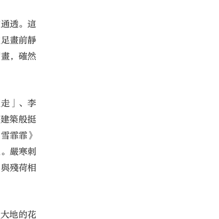
澈通透。這
駐足畫前靜
荷畫，確然
龍走」、李
代建築般挺
《雪霏霏》
往。嚴寒刺
，與殘荷相
落大地的花