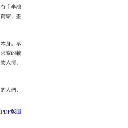
真有「半池
澤荷塘，畫
象本身。早
術求索的載
風物人情，
畫的人們，
PDF版面