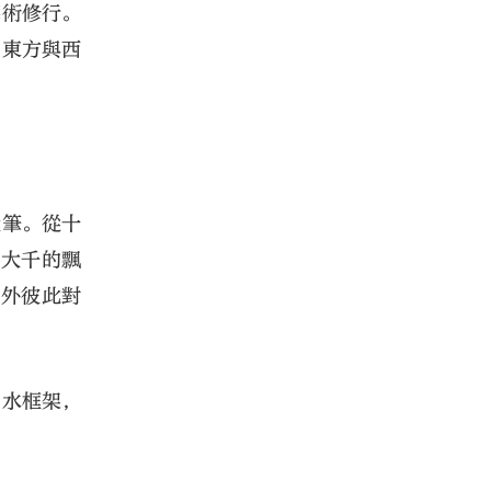
藝術修行。
、東方與西
伏筆。從十
張大千的飄
中外彼此對
山水框架，