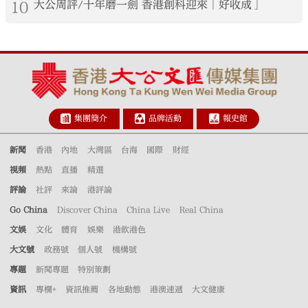
10
大公周評/十年磨一劍 香港創科迎來「好收成」
集團簡介
品牌活動
報史館
新聞
香港
內地
大灣區
台海
國際
財經
視頻
熱點
直播
精選
評論
社評
來論
港評論
Go China
Discover China
China Live
Real China
文娛
文化
體育
娛樂
港飲港色
大文號
政務號
個人號
機構號
專題
新聞專題
特別策劃
資訊
專欄+
資訊推薦
各地動態
港澳速遞
大文健康