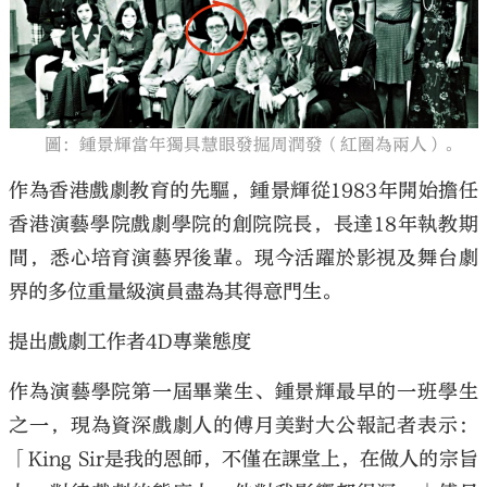
大公文匯
圖：鍾景輝當年獨具慧眼發掘周潤發（紅圈為兩人）。
作為香港戲劇教育的先驅，鍾景輝從1983年開始擔任
香港演藝學院戲劇學院的創院院長，長達18年執教期
間，悉心培育演藝界後輩。現今活躍於影視及舞台劇
界的多位重量級演員盡為其得意門生。
提出戲劇工作者4D專業態度
作為演藝學院第一屆畢業生、鍾景輝最早的一班學生
之一，現為資深戲劇人的傅月美對大公報記者表示：
「King Sir是我的恩師，不僅在課堂上，在做人的宗旨