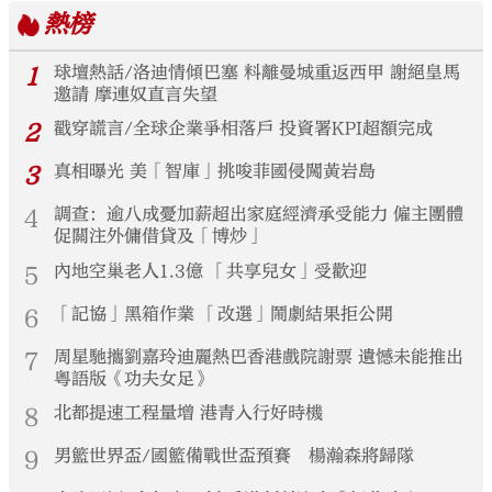
熱榜
1
球壇熱話/洛迪情傾巴塞 料離曼城重返西甲 謝絕皇馬
邀請 摩連奴直言失望
2
戳穿謊言/全球企業爭相落戶 投資署KPI超額完成
3
真相曝光 美「智庫」挑唆菲國侵闖黃岩島
4
調查：逾八成憂加薪超出家庭經濟承受能力 僱主團體
促關注外傭借貸及「博炒」
5
內地空巢老人1.3億 「共享兒女」受歡迎
6
「記協」黑箱作業 「改選」鬧劇結果拒公開
7
周星馳攜劉嘉玲迪麗熱巴香港戲院謝票 遺憾未能推出
粵語版《功夫女足》
8
北都提速工程量增 港青入行好時機
9
男籃世界盃/國籃備戰世盃預賽 楊瀚森將歸隊