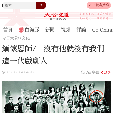
下載客戶端
首頁
白海豚
新聞
視頻
評論
Go Chin
今日大公
文化
>>
緬懷恩師/「沒有他就沒有我們
這一代戲劇人」
2026.06.04
04:23
字號
分享