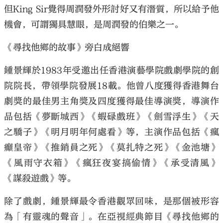
但King Sir覺得周潤發外形討好又有潛質，所以給予他
機會，可謂獨具慧眼，是周潤發的伯樂之一。
《尋找他鄉的故事》旁白成絕響
鍾景輝於1983年受邀出任香港演藝學院戲劇學院的創
院院長，帶領學院發展18載。他曾八度獲得香港舞台
劇獎的最佳男主角獎及四度獲得最佳導演獎，導演作
品包括《夢斷城西》《蝦碌戲班》《劍雪浮生》《天
之驕子》《明月明年何處看》等，主演作品包括《瘋
癲皇帝》《推銷員之死》《莫扎特之死》《金池塘》
《風雨守衣箱》《瘋狂夜宴搞偷情》《承受清風》
《謀殺遊戲》等。
除了戲劇，鍾景輝最令香港觀眾回味，是那個被形容
為「有靈魂的聲音」。在亞視經典節目《尋找他鄉的