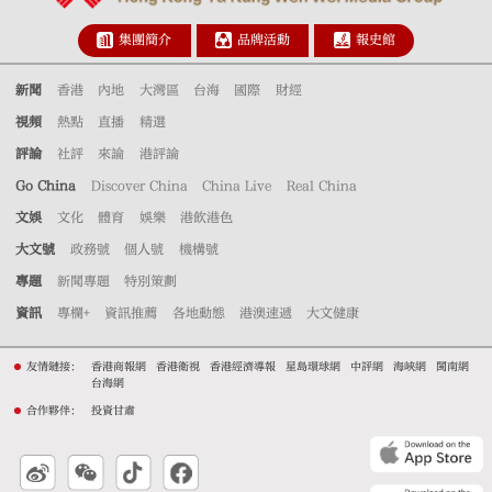
集團簡介
品牌活動
報史館
新聞
香港
內地
大灣區
台海
國際
財經
視頻
熱點
直播
精選
評論
社評
來論
港評論
Go China
Discover China
China Live
Real China
文娛
文化
體育
娛樂
港飲港色
大文號
政務號
個人號
機構號
專題
新聞專題
特別策劃
資訊
專欄+
資訊推薦
各地動態
港澳速遞
大文健康
友情鏈接：
香港商報網
香港衛視
香港經濟導報
星島環球網
中評網
海峽網
閩南網
台海網
合作夥伴：
投資甘肅