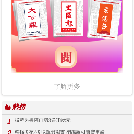
了解更多
熱榜
1
拔萃男書院再增3名IB狀元
2
嚴格考核/考取拯溺證書 須經認可屬會申請