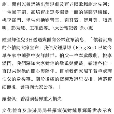
劇，開創以粵語演出荒誕劇及百老匯歌舞劇之先河；
一生無子嗣，卻培育出眾多獨當一面的演藝界棟樑，
桃李滿門，學生包括劉青雲、謝君豪、傅月美、張達
明、彭秀慧、王祖藍等。\大公報記者 徐小惠
鍾景輝侄兒3日透過媒體向公眾宣布消息，「懷着沉痛
的心情向大家宣布，我伯父鍾景輝（King Sir）已於今
早在家中睡夢中安詳離世。伯父一生奉獻戲劇，桃李
滿門，我們深知大家對他的敬重與愛戴。感謝各位一
直以來對他的關心與陪伴。目前我們家屬正着手處理
伯父的身後事。關於後續的喪禮及追思安排，待落實
細節後，會再向大家公布。」
羅淑佩：香港演藝界重大損失
文化體育及旅遊局局長羅淑佩對鍾景輝辭世表示哀