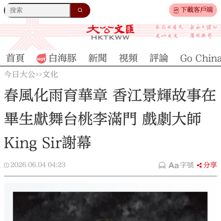
下載客戶端
首頁
白海豚
新聞
視頻
評論
Go Chin
今日大公
文化
>>
春風化雨育華章 香江景輝故事在
畢生獻舞台桃李滿門 戲劇大師
King Sir謝幕
2026.06.04
04:23
字號
分享