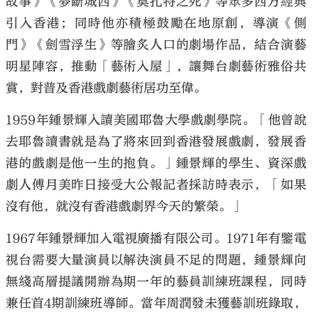
故事》《夢斷城西》《莫扎特之死》等眾多西方經典
引入香港；同時他亦積極鼓勵在地原創，導演《側
門》《劍雪浮生》等膾炙人口的劇場作品，結合演藝
明星陣容，推動「藝術入屋」，讓舞台劇藝術雅俗共
賞，對普及香港戲劇藝術居功至偉。
1959年鍾景輝入讀美國耶魯大學戲劇學院。「他曾說
去耶魯讀書就是為了將來回到香港發展戲劇，發展香
港的戲劇是他一生的抱負。」鍾景輝的學生、資深戲
劇人傅月美昨日接受大公報記者採訪時表示，「如果
沒有他，就沒有香港戲劇界今天的繁榮。」
1967年鍾景輝加入電視廣播有限公司。1971年有鑒電
視台需要大量演員以解決演員不足的問題，鍾景輝向
無綫高層提議開辦為期一年的藝員訓練班課程，同時
兼任首4期訓練班導師。當年周潤發未獲藝訓班錄取，