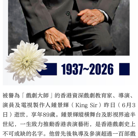
被譽為「戲劇大師」的香港資深戲劇教育家、導演、
演員及電視製作人鍾景輝（King Sir）昨日（6月3
日）逝世，享年89歲。鍾景輝縱橫舞台及影視界逾半
世紀，一生致力推動香港表演藝術，是香港戲劇史上
不可或缺的名字。他曾先後執導及參演超過一百部戲