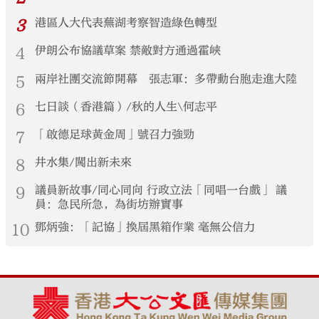
3
港區人大代表蕪湖考察智造綠色轉型
4
伊朗公布協議草案 禁敵對方通過霍峽
5
兩岸社團交流節開幕 張志軍：多帶動台胞走進大陸
6
七日談（香港篇）/秋的人生\何志平
7
「啟德足球黃金周」號召力強勁
8
井水集/闖出新未來
9
議員新故事/同心同向 行政立法「同唱一台戲」 議
員：急民所急，為街坊辦實事
10
鄧炳強：「記協」換屆黑箱作業 毫無公信力