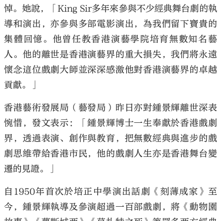
悼。她說，「King Sir多年來參與不少經典舞台劇的執
導和演出，亦參與多部電影演出，為我們留下寶貴的
集體回憶。他曾任教香港演藝學院培育無數知名藝
人。他的離世是香港演藝界的重大損失，我們將永遠
懷念這位戲劇大師並深深感激他對香港演藝界的卓越
貢獻。」
香港藝術發展局（藝發局）昨日亦對鍾景輝離世深表
惋惜，發文表示：「鍾景輝博士一生奉獻於香港戲劇
界，透過表演、創作與教育，把無數經典與進步的戲
劇思維帶給香港市民，他的戲劇人生亦是香港舞台變
遷的見證。」
自1950年首次於培正中學演出話劇《刻薄成家》至
今，鍾景輝執導及參演超過一百部戲劇，將《動物園