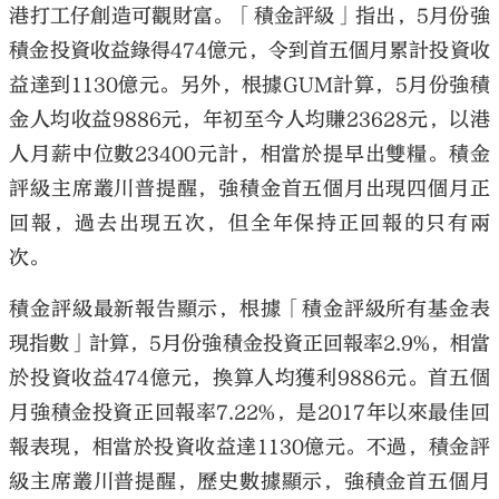
港打工仔創造可觀財富。「積金評級」指出，5月份強
積金投資收益錄得474億元，令到首五個月累計投資收
益達到1130億元。另外，根據GUM計算，5月份強積
金人均收益9886元，年初至今人均賺23628元，以港
人月薪中位數23400元計，相當於提早出雙糧。積金
評級主席叢川普提醒，強積金首五個月出現四個月正
回報，過去出現五次，但全年保持正回報的只有兩
次。
積金評級最新報告顯示，根據「積金評級所有基金表
現指數」計算，5月份強積金投資正回報率2.9%，相當
於投資收益474億元，換算人均獲利9886元。首五個
月強積金投資正回報率7.22%，是2017年以來最佳回
報表現，相當於投資收益達1130億元。不過，積金評
級主席叢川普提醒，歷史數據顯示，強積金首五個月