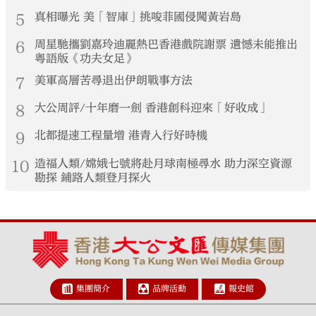
5
真相曝光 美「智庫」挑唆菲國侵闖黃岩島
6
周星馳攜劉嘉玲迪麗熱巴香港戲院謝票 遺憾未能推出
粵語版《功夫女足》
7
美軍高層苦尋退出伊朗戰事方法
8
大公周評/十年磨一劍 香港創科迎來「好收成」
9
北都提速工程量增 港青入行好時機
10
造福人類/嫦娥七號將赴月球南極尋水 助力深空資源
勘探 鋪路人類登月探火
集團簡介
品牌活動
報史館