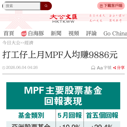
下載客戶端
首頁
白海豚
新聞
視頻
評論
Go Chin
今日大公
經濟
>>
打工仔上月MPF人均賺9886元
2026.06.04
04:26
字號
分享