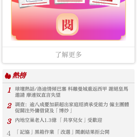
了解更多
熱榜
1
球壇熱話/洛迪情傾巴塞 料離曼城重返西甲 謝絕皇馬
邀請 摩連奴直言失望
2
調查：逾八成憂加薪超出家庭經濟承受能力 僱主團體
促關注外傭借貸及「博炒」
3
內地空巢老人1.3億 「共享兒女」受歡迎
4
「記協」黑箱作業 「改選」鬧劇結果拒公開