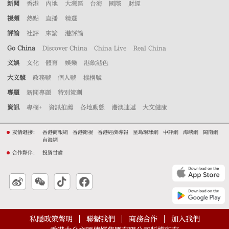
新聞
香港
內地
大灣區
台海
國際
財經
視頻
熱點
直播
精選
評論
社評
來論
港評論
Go China
Discover China
China Live
Real China
文娛
文化
體育
娛樂
港飲港色
大文號
政務號
個人號
機構號
專題
新聞專題
特別策劃
資訊
專欄+
資訊推薦
各地動態
港澳速遞
大文健康
友情鏈接：
香港商報網
香港衛視
香港經濟導報
星島環球網
中評網
海峽網
閩南網
台海網
合作夥伴：
投資甘肅
私隱政策聲明
聯繫我們
商務合作
加入我們