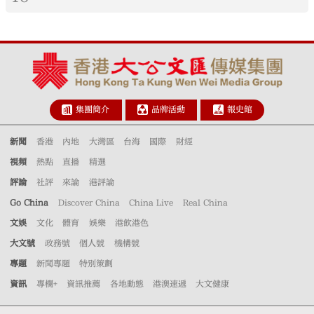
集團簡介
品牌活動
報史館
新聞
香港
內地
大灣區
台海
國際
財經
視頻
熱點
直播
精選
評論
社評
來論
港評論
Go China
Discover China
China Live
Real China
文娛
文化
體育
娛樂
港飲港色
大文號
政務號
個人號
機構號
專題
新聞專題
特別策劃
資訊
專欄+
資訊推薦
各地動態
港澳速遞
大文健康