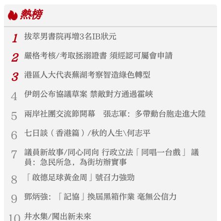
熱榜
1
拔萃男書院再增3名IB狀元
2
嚴格考核/考取拯溺證書 須經認可屬會申請
3
港區人大代表蕪湖考察智造綠色轉型
4
伊朗公布協議草案 禁敵對方通過霍峽
5
兩岸社團交流節開幕 張志軍：多帶動台胞走進大陸
6
七日談（香港篇）/秋的人生\何志平
7
議員新故事/同心同向 行政立法「同唱一台戲」 議
員：急民所急，為街坊辦實事
8
「啟德足球黃金周」號召力強勁
9
鄧炳強：「記協」換屆黑箱作業 毫無公信力
10
井水集/闖出新未來