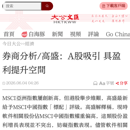
下載客戶端
首頁
白海豚
新聞
視頻
評論
Go Chin
今日大公
經濟
>>
券商分析/高盛：A股吸引 具盈
利提升空間
2026.06.04
04:26
字號
分享
MSCI亞洲指數屢創新高，但港股舉步維艱，高盛最新
給予MSCI中國指數「標配」評級。高盛解釋稱，現時
軟件相關股份佔MSCI中國指數權重偏高，這類股份盈
利增長表現並不突出，妨礙指數表現。儘管軟件相關