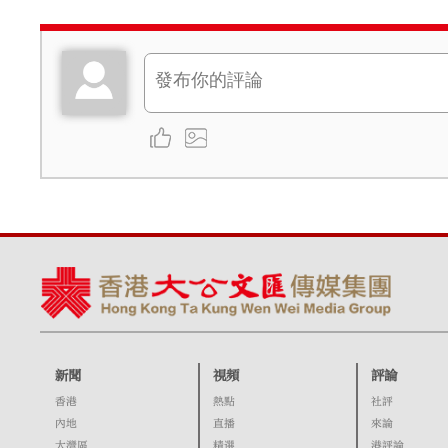
新聞
視頻
評論
香港
熱點
社評
內地
直播
來論
大灣區
精選
港評論