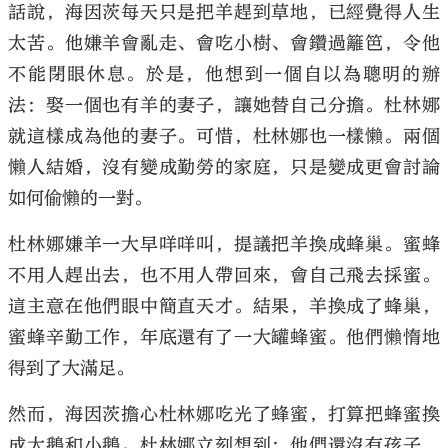
話說，海因茨每天只是把羊趕到草地，已經覺得人生
太苦。他嫌羊會亂走、會吃小樹、會鑽過籬笆，令他
不能閉眼休息。於是，他想到一個自以為聰明的辦
法：娶一個也有羊的妻子，讓她替自己分擔。杜林娜
大公文匯
就這樣成為他的妻子。可惜，杜林娜也一樣懶。兩個
懶人結婚，沒有變成勤勞的家庭，只是變成更會討論
如何偷懶的一對。
杜林娜嫌羊一大早咩咩叫，提議把羊換成蜂巢。蜜蜂
不用人趕出去，也不用人帶回來，會自己飛去採蜜。
這主意在他們眼中簡直天才。結果，羊換成了蜂巢，
蜜蜂辛勤工作，年底還有了一大罐蜂蜜。他們懶惰地
得到了大滿足。
然而，海因茨擔心杜林娜吃光了蜂蜜，打算把蜂蜜換
成大鵝和小鵝。杜林娜立刻想到：他們還沒有孩子，