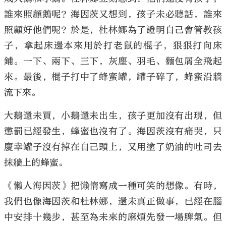
誰來照顧鵝呢？海因茨又想到，孩子未必聽話，誰來
照顧好他們呢？於是，杜林娜為了證明自己會管教孩
子，拿起床邊本來用於打老鼠的棍子，狠狠打向床
鋪。一下、兩下、三下，灰塵、羽毛、麵包屑全飛起
來。最後，棍子打中了蜂蜜罐，罐子碎了，蜂蜜沿牆
流下來。
大鵝還未買，小鵝還未出生，孩子更加沒有出現，但
懲罰已經發生，蜂蜜也沒有了。海因茨沒有痛哭，只
慶幸罐子沒有掉在自己頭上，又用塗了奶油的吐司去
抹牆上的蜂蜜。
《懶人海因茨》把懶惰寫成一種可笑的想像。有時，
我們也像海因茨和杜林娜，還未真正做事，已經在腦
中安排十幾步，甚至為未來的麻煩先發一場脾氣。但