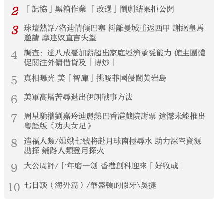
2
「記協」黑箱作業 「改選」鬧劇結果拒公開
3
球壇熱話/洛迪情傾巴塞 料離曼城重返西甲 謝絕皇馬
邀請 摩連奴直言失望
4
調查：逾八成憂加薪超出家庭經濟承受能力 僱主團體
促關注外傭借貸及「博炒」
5
真相曝光 美「智庫」挑唆菲國侵闖黃岩島
6
美軍高層苦尋退出伊朗戰事方法
7
周星馳攜劉嘉玲迪麗熱巴香港戲院謝票 遺憾未能推出
粵語版《功夫女足》
8
造福人類/嫦娥七號將赴月球南極尋水 助力深空資源
勘探 鋪路人類登月探火
9
大公周評/十年磨一劍 香港創科迎來「好收成」
10
七日談（海外篇）/華盛頓的假牙\吳捷