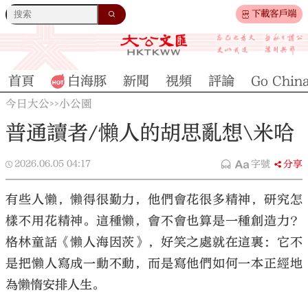
下載客戶端
首頁
白海豚
新聞
視頻
評論
Go Chin
今日大公
小公園
>>
普通讀者/懶人的胡思亂想\米哈
2026.06.05
04:17
字號
分享
有些人懶，懶得很勤力，他們會花很多精神，研究怎
樣不用花精神。這種懶，會不會也算是一種創造力？
格林童話《懶人海因茨》，好笑之處就在這裏：它不
是把懶人寫成一動不動，而是寫他們如何一本正經地
為懶惰安排人生。