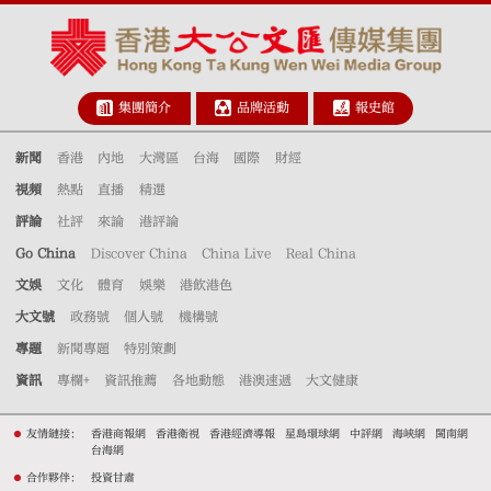
集團簡介
品牌活動
報史館
新聞
香港
內地
大灣區
台海
國際
財經
視頻
熱點
直播
精選
評論
社評
來論
港評論
Go China
Discover China
China Live
Real China
文娛
文化
體育
娛樂
港飲港色
大文號
政務號
個人號
機構號
專題
新聞專題
特別策劃
資訊
專欄+
資訊推薦
各地動態
港澳速遞
大文健康
友情鏈接：
香港商報網
香港衛視
香港經濟導報
星島環球網
中評網
海峽網
閩南網
台海網
合作夥伴：
投資甘肅