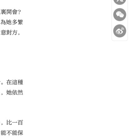
這裏開會？
因為她多繁
同意對方，
營。在這種
後，她依然
接，比一百
港能不能保