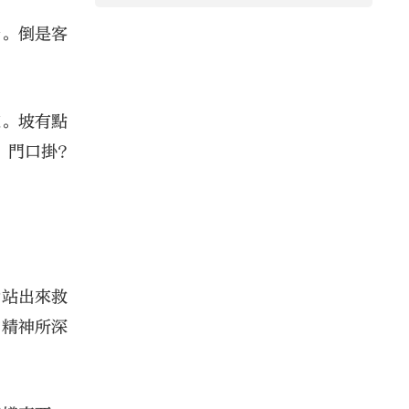
景。倒是客
道。坡有點
。門口掛?
肯站出來救
的精神所深