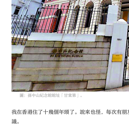
圖：孫中山紀念館館址「甘棠第」。
我在香港住了十幾個年頭了。說來也怪，每次有朋
識。