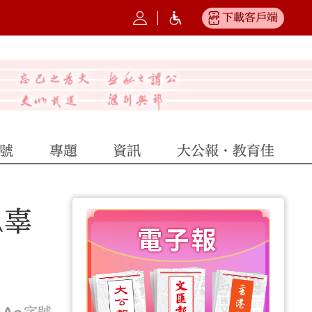
下載客戶端
號
專題
資訊
大公報·教育佳
\辜