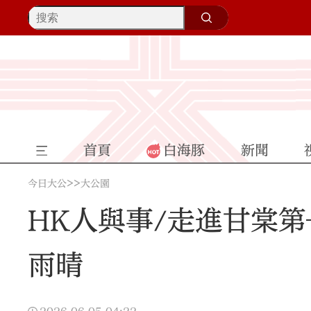
首頁
白海豚
新聞
>>
今日大公
大公園
HK人與事/走進甘棠
雨晴