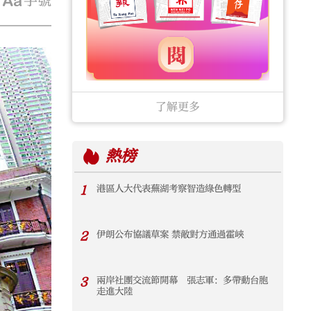
字號
了解更多
熱榜
1
港區人大代表蕪湖考察智造綠色轉型
2
伊朗公布協議草案 禁敵對方通過霍峽
3
兩岸社團交流節開幕 張志軍：多帶動台胞
走進大陸