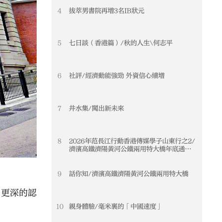
4
拔萃男書院再增3名IB狀元
5
七日談（香港篇）/秋的人生\何志平
6
社評/經濟動能強勁 外資信心續增
7
井水集/闖出新未來
8
2026年范長江行動香港傳媒學子山東行之2/
濟濱高鐵濟陽黃河公鐵兩用特大橋年底通車
黃河天塹變通途 港生見證大國基建實力
9
話你知/濟濱高鐵濟陽黃河公鐵兩用特大橋
了更深的認
10
親身體驗/毫米裏的「中國速度」