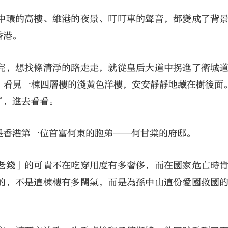
中環的高樓、維港的夜景、叮叮車的聲音，都變成了背
香港。
完，想找條清淨的路走走，就從皇后大道中拐進了衛城
，看見一棟四層樓的淺黃色洋樓，安安靜靜地藏在樹後面
了，進去看看。
是香港第一位首富何東的胞弟──何甘棠的府邸。
老錢」的可貴不在吃穿用度有多奢侈，而在國家危亡時
的，不是這棟樓有多闊氣，而是為孫中山這份愛國救國