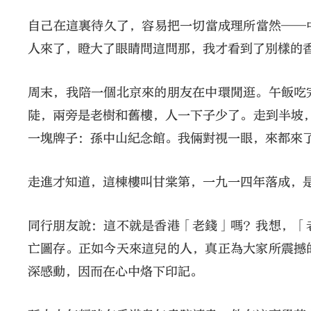
自己在這裏待久了，容易把一切當成理所當然──
人來了，瞪大了眼睛問這問那，我才看到了別樣的
周末，我陪一個北京來的朋友在中環閒逛。午飯吃
陡，兩旁是老樹和舊樓，人一下子少了。走到半坡
一塊牌子：孫中山紀念館。我倆對視一眼，來都來
走進才知道，這棟樓叫甘棠第，一九一四年落成，
同行朋友說：這不就是香港「老錢」嗎？我想，「
亡圖存。正如今天來這兒的人，真正為大家所震撼
深感動，因而在心中烙下印記。