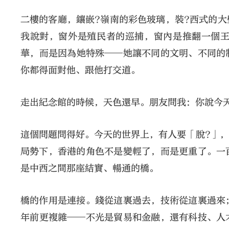
二樓的客廳，鑲嵌?嶺南的彩色玻璃，裝?西式的
我說對，窗外是殖民者的巡捕，窗內是推翻一個
華，而是因為她特殊──她讓不同的文明、不同的
你都得面對他、跟他打交道。
走出紀念館的時候，天色還早。朋友問我：你說今
這個問題問得好。今天的世界上，有人要「脫?」
局勢下，香港的角色不是變輕了，而是更重了。一
是中西之間那座結實、暢通的橋。
橋的作用是連接。錢從這裏過去，技術從這裏過來
年前更複雜──不光是貿易和金融，還有科技、人