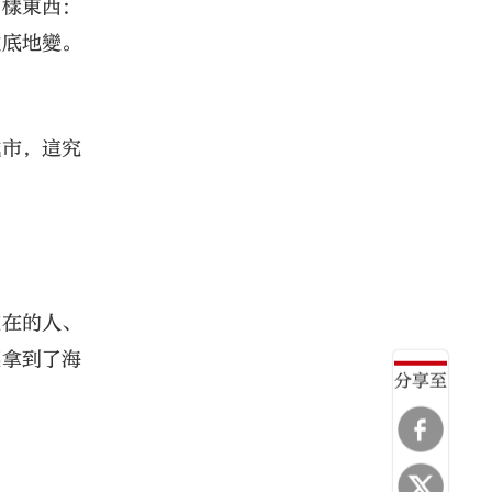
兩樣東西：
徹底地變。
城市，這究
在在的人、
裏拿到了海
分享至