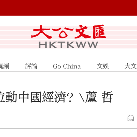
視頻
評論
Go China
文娛
大文
拉動中國經濟？\蘆 哲