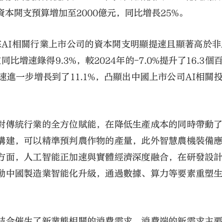
資本開支預算增加至2000億元，同比增長25%。
來AI相關行業上市公司的資本開支明顯提速且顯著高於非
比增速錄得9.3%，較2024年的-7.0%提升了16.3個
進一步增長到了11.1%，凸顯出中國上市公司AI相關
對傳統行業的全方位賦能，在降低生產成本的同時帶動
構建，可以精準預判農作物的產量，此外智慧農機裝備
方面，人工智能正加速與實體經濟深度融合，在研發設
動中國製造業智能化升級，通過數據、算力等要素重塑
結合催生了新業態相關的消費需求。消費端的新需求主