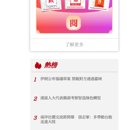
了解更多
熱榜
1
伊朗公布協議草案 禁敵對方通過霍峽
2
港區人大代表蕪湖考察智造綠色轉型
3
兩岸社團交流節開幕 張志軍：多帶動台胞
走進大陸