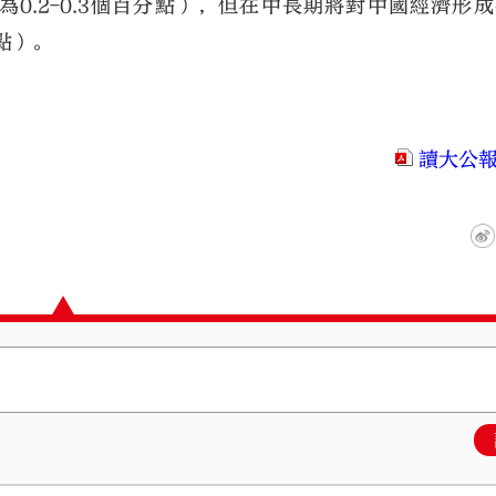
約為0.2-0.3個百分點），但在中長期將對中國經濟形
分點）。
讀大公報