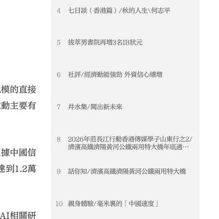
4
七日談（香港篇）/秋的人生\何志平
5
拔萃男書院再增3名IB狀元
6
社評/經濟動能強勁 外資信心續增
規模的直接
拉動主要有
7
井水集/闖出新未來
8
2026年范長江行動香港傳媒學子山東行之2/
濟濱高鐵濟陽黃河公鐵兩用特大橋年底通車
根據中國信
黃河天塹變通途 港生見證大國基建實力
到1.2萬
9
話你知/濟濱高鐵濟陽黃河公鐵兩用特大橋
10
親身體驗/毫米裏的「中國速度」
AI相關研