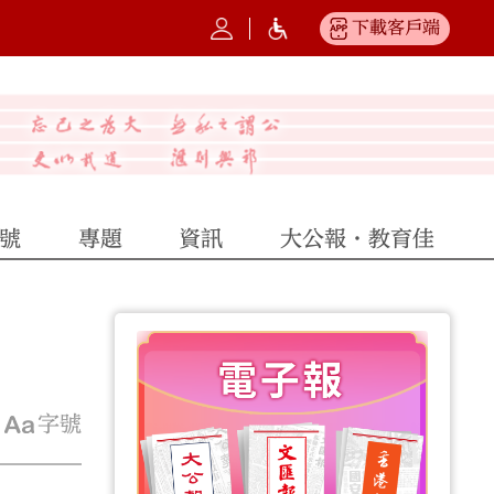
下載客戶端
號
專題
資訊
大公報·教育佳
字號