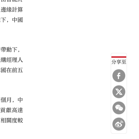
與邊緣計算
能下，中國
的帶動下，
採購經理人
分享至
韓國在前五
四個月，中
的貢獻高達
I相關度較