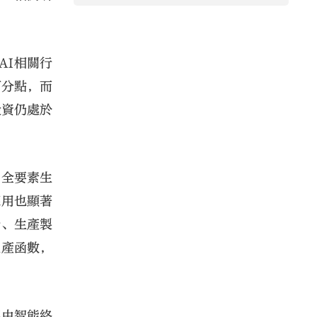
AI相關行
百分點，而
投資仍處於
了全要素生
應用也顯著
計、生產製
生產函數，
要由智能終