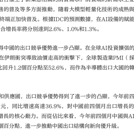
務的普及等多方面推動，隨着大模型輕量化技術的成熟
能終端正加快普及。根據IDC的預測數據，在AI設備的賦
合增長率將分別達到2.6%、1.0%和1.3%。
得中國的出口競爭優勢進一步凸顯。在全球AI投資擴張
在伊朗衝突導致油價走高的衝擊下，全球製造業PMI（
比回升1.2個百分點至52.6%，而作為半導體出口大國的
產和供應國，出口競爭優勢得到了進一步的凸顯，今年前
8億元，同比增速高達36.9%，對中國前四個月出口增長
口增長的核心動力。而從佔比來看，今年前四個月中國與A
.1個百分點，進一步推動中國出口結構向新向優升級。