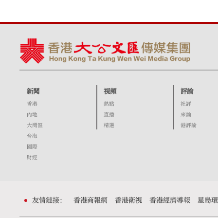
新聞
視頻
評論
香港
熱點
社評
內地
直播
來論
大灣區
精選
港評論
台海
國際
財經
友情鏈接：
香港商報網
香港衛視
香港經濟導報
星島環