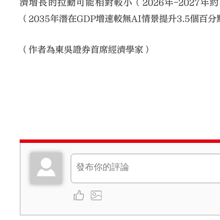
濟增長的拉動可能相對較小（2026年-2027年
（2035年潛在GDP增速較無AI情景提升3.5個百
（作者為東吳證券首席經濟學家）