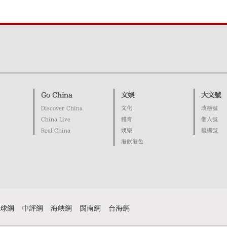
Go China
文娛
大文號
Discover China
文化
政務號
China Live
體育
個人號
Real China
娛樂
機構號
港飲港色
球網
中評網
海峽網
閩南網
台海網