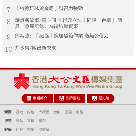
7
「啟德足球黃金周」號召力強勁
8
議員新故事/同心同向 行政立法「同唱一台戲」 議
員：急民所急，為街坊辦實事
9
鄧炳強：「記協」換屆黑箱作業 毫無公信力
10
井水集/闖出新未來
集團簡介
品牌活動
報史館
新聞
香港
內地
大灣區
台海
國際
財經
視頻
熱點
直播
精選
評論
社評
來論
港評論