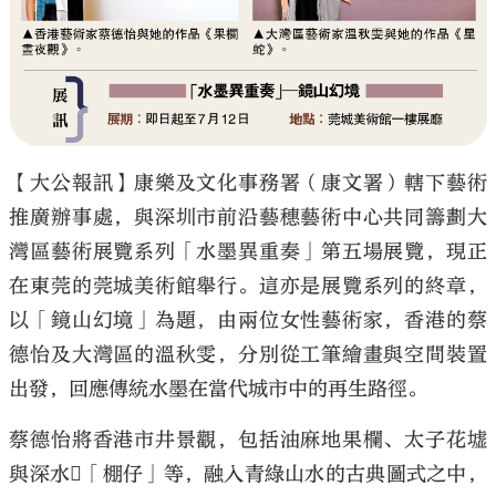
大公文匯
【大公報訊】康樂及文化事務署（康文署）轄下藝術
推廣辦事處，與深圳市前沿藝穗藝術中心共同籌劃大
灣區藝術展覽系列「水墨異重奏」第五場展覽，現正
在東莞的莞城美術館舉行。這亦是展覽系列的終章，
以「鏡山幻境」為題，由兩位女性藝術家，香港的蔡
德怡及大灣區的溫秋雯，分別從工筆繪畫與空間裝置
出發，回應傳統水墨在當代城市中的再生路徑。
蔡德怡將香港市井景觀，包括油麻地果欄、太子花墟
與深水「棚仔」等，融入青綠山水的古典圖式之中，