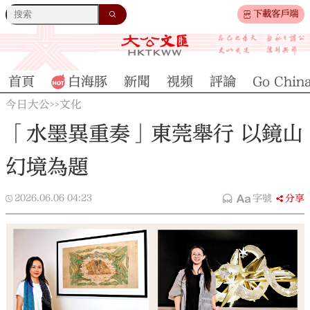
下載客戶端
首頁
白海豚
新聞
視頻
評論
Go Chin
今日大公
文化
>>
「水墨異重奏」東莞舉行 以鏡山
幻境為題
2026.06.06
04:23
字號
分享