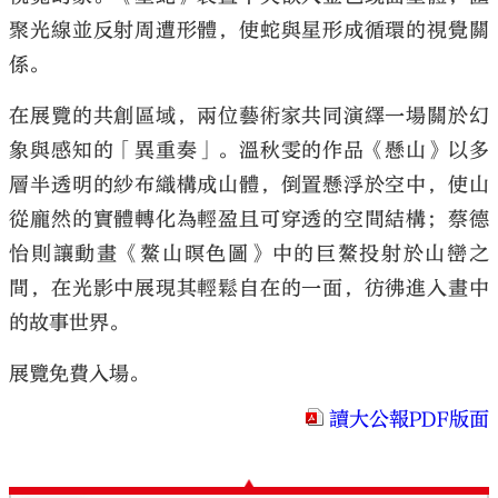
聚光線並反射周遭形體，使蛇與星形成循環的視覺關
係。
在展覽的共創區域，兩位藝術家共同演繹一場關於幻
象與感知的「異重奏」。溫秋雯的作品《懸山》以多
層半透明的紗布織構成山體，倒置懸浮於空中，使山
從龐然的實體轉化為輕盈且可穿透的空間結構；蔡德
怡則讓動畫《鰲山暝色圖》中的巨鰲投射於山巒之
間，在光影中展現其輕鬆自在的一面，彷彿進入畫中
的故事世界。
展覽免費入場。
讀大公報PDF版面