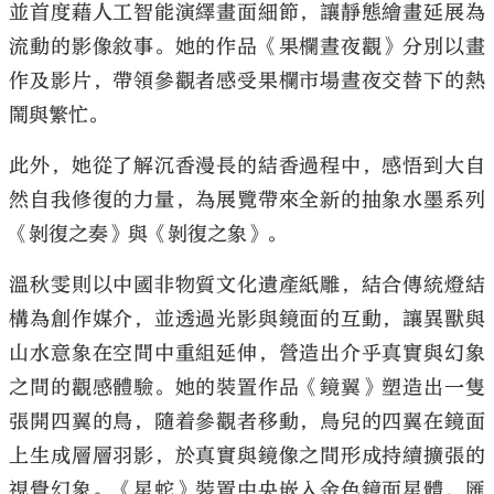
並首度藉人工智能演繹畫面細節，讓靜態繪畫延展為
流動的影像敘事。她的作品《果欄晝夜觀》分別以畫
作及影片，帶領參觀者感受果欄市場晝夜交替下的熱
鬧與繁忙。
此外，她從了解沉香漫長的結香過程中，感悟到大自
然自我修復的力量，為展覽帶來全新的抽象水墨系列
《剝復之奏》與《剝復之象》。
溫秋雯則以中國非物質文化遺產紙雕，結合傳統燈結
構為創作媒介，並透過光影與鏡面的互動，讓異獸與
山水意象在空間中重組延伸，營造出介乎真實與幻象
之間的觀感體驗。她的裝置作品《鏡翼》塑造出一隻
張開四翼的鳥，隨着參觀者移動，鳥兒的四翼在鏡面
上生成層層羽影，於真實與鏡像之間形成持續擴張的
視覺幻象。《星蛇》裝置中央嵌入金色鏡面星體，匯