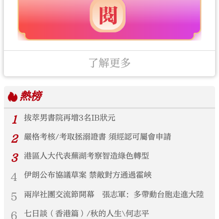
了解更多
熱榜
1
拔萃男書院再增3名IB狀元
2
嚴格考核/考取拯溺證書 須經認可屬會申請
3
港區人大代表蕪湖考察智造綠色轉型
4
伊朗公布協議草案 禁敵對方通過霍峽
5
兩岸社團交流節開幕 張志軍：多帶動台胞走進大陸
6
七日談（香港篇）/秋的人生\何志平