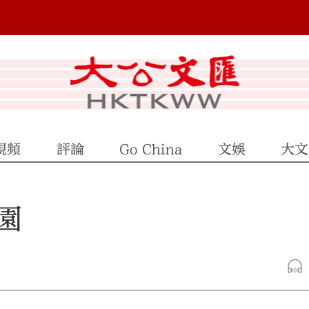
視頻
評論
Go China
文娛
大文
園