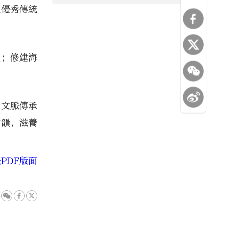
從優秀傳統
龍；修建海
，文脈傳承
古韻，滋養
PDF版面