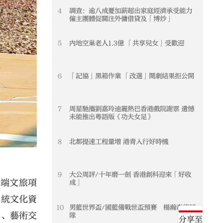
4
調查：逾八成憂加薪超出家庭經濟承受能力
僱主團體促關注外傭借貸及「博炒」
5
內地空巢老人1.3億 「共享兒女」受歡迎
6
「記協」黑箱作業 「改選」鬧劇結果拒公開
7
周星馳攜劉嘉玲迪麗熱巴香港戲院謝票 遺憾
未能推出粵語版《功夫女足》
8
北都提速工程量增 港青入行好時機
9
大公周評/十年磨一劍 香港創科迎來「好收
高端文旅項
成」
傳統文化資
10
男籃世界盃/國籃備戰世盃預賽 楊瀚森將歸
學、藝術交
隊
分享至