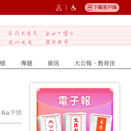
下載客戶端
號
專題
資訊
大公報·教育佳
字號