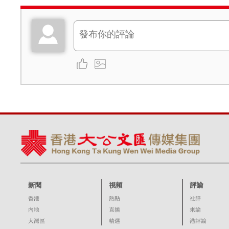
新聞
視頻
評論
香港
熱點
社評
內地
直播
來論
大灣區
精選
港評論