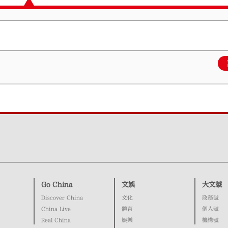
Go China
文娛
大文號
Discover China
文化
政務號
China Live
體育
個人號
Real China
娛樂
機構號