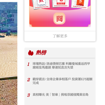
了解更多
熱榜
1
球壇熱話/洛迪情傾巴塞 料離曼城重返西甲
謝絕皇馬邀請 摩連奴直言失望
2
戳穿謊言/全球企業爭相落戶 投資署KPI超額
完成
3
真相曝光 美「智庫」挑唆菲國侵闖黃岩島