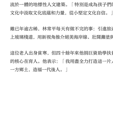
流於一體的地標性人文建築。「特別是成為孩子們
文化中汲取文化底蘊和力量，從小堅定文化自信。
雖已年逾古稀，林常平每天有做不完的事：引進旅
上玻璃棧道，用新視角推介絕美海岸線、壯闊灘塗
這位老人出身貧寒，但四十餘年來他捐巨資助學扶
的核心在育人。他表示：「我用盡全力打造這一片
一方鄉土，造福一代後人。」