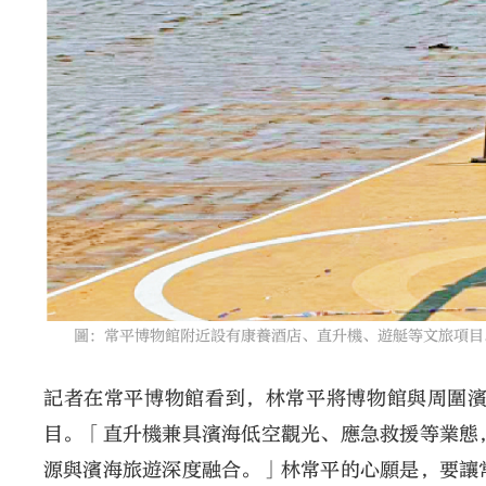
圖：常平博物館附近設有康養酒店、直升機、遊艇等文旅項目
記者在常平博物館看到，林常平將博物館與周圍
目。「直升機兼具濱海低空觀光、應急救援等業態
源與濱海旅遊深度融合。」林常平的心願是，要讓