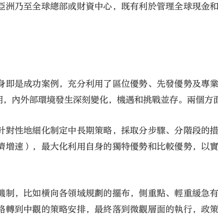
亞洲乃至全球總部或財資中心，既有利於管理全球現金
身即是成功案例，充分利用了區位優勢、先發優勢及專
期，內外部環境發生深刻變化，機遇和挑戰並存。兩個方
針對性地細化制定中長期策略，採取分步驟、分階段的
濟增速），最大化利用自身的獨特優勢和比較優勢，以
機制，比如橫向各領域規劃的擺布，側重點、輕重緩急
略轉到中觀的策略安排，最終落到微觀層面的執行，政