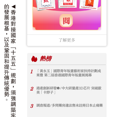
了解更多
熱榜
1
「黃永玉」國際青年版畫藝術家扶持計劃成
果豐 第二屆香港國際青年版畫展揭幕
2
港產創新研發❶/中大研量產3D芯片 突破歐
美「卡脖子」
3
調查報道/多間藥房違法售未註冊日本止痛藥