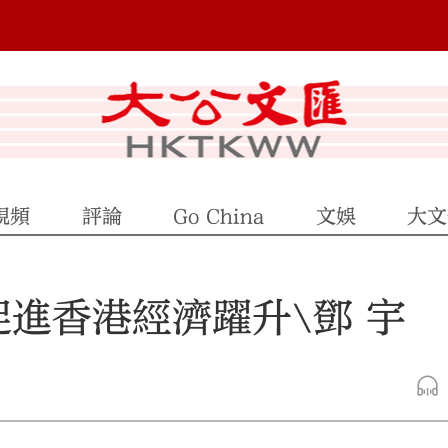
視頻
評論
Go China
文娛
大文
進香港經濟躍升\鄧 宇