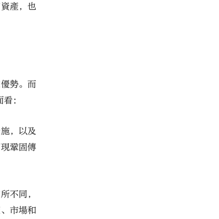
和資產，也
業優勢。而
面看：
措施，以及
實現鞏固傳
有所不同，
策、市場和