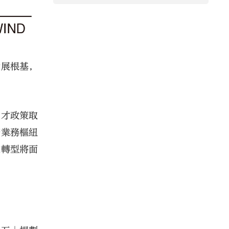
發展根基，
引才政策取
幣業務樞紐
業轉型將面