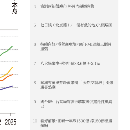
4
古洞兩新盤應市 料月內硬撼開售
5
七日談（北京篇）/一個有戲的地方\張瑞田
6
持續向好/港營商環境向好 PMI連續三個月
擴張
7
八大畢業生平均年薪33.6萬 升2.1%
8
歐洲客萬里奔赴黃果樹 「天然空調房」引爆
避暑熱潮
9
國台辦：台當局謀強行解散統促黨是打壓異
己
10
看好前景/國泰十年斥1500億 添150新機擴
航點