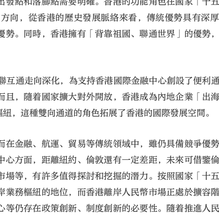
出發點和落腳點需要明確。香港的功能角色在國家「十
的方向，從香港的歷史發展脈絡來看，傳統優勢具有深
優勢。同時，香港擁有「背靠祖國、聯通世界」的優勢
互聯互通走向深化，為支持香港國際金融中心創設了便利
而且，隨着國家擴大對外開放，香港成為內地企業「出
樞紐，這種雙向通道的角色拓展了香港的國際發展空間。
而在金融、航運、貿易等傳統領域中，雖仍具備競爭優
中心方面，距離紐約、倫敦還有一定差距，未來可借鑒
市場等，有許多值得探討和挖掘的潛力。按照國家「十
岸業務樞紐的地位，而香港離岸人民幣市場正處於擴容
心等仍存在政策創新、制度創新的必要性。隨着推進人