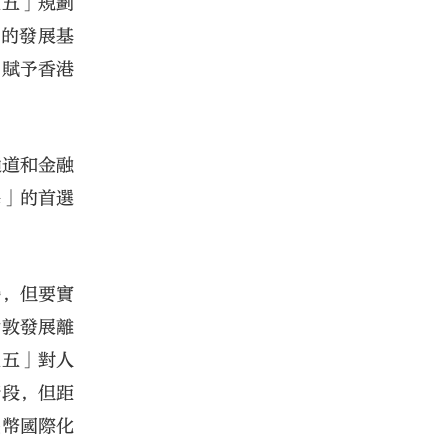
五五」規劃
厚的發展基
，賦予香港
通道和金融
海」的首選
勢，但要實
倫敦發展離
五五」對人
階段，但距
民幣國際化