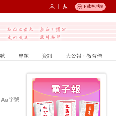
下載客戶端
號
專題
資訊
大公報·教育佳
字號