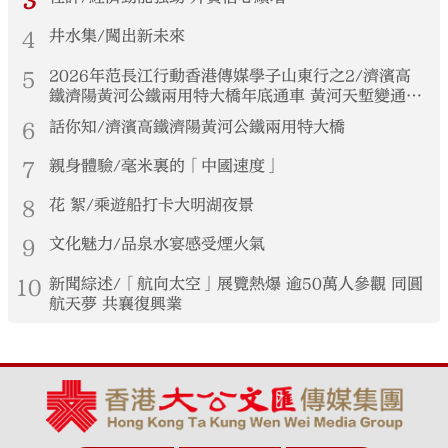
3
4
井水集/闖出新未來
5
2026年范長江行動香港傳媒學子山東行之2/濟濱高
鐵濟陽黃河公鐵兩用特大橋年底通車 黃河天塹變通途
港生見證大國基建實力
6
話你知/濟濱高鐵濟陽黃河公鐵兩用特大橋
7
親身體驗/毫米裏的「中國速度」
8
花 絮/乘遊船打卡大明湖夜景
9
文化魅力/品泉水宴感受煙火氣
10
新聞綜述/「航向太空」展覽熱爆 逾50萬人參觀 同圓
航天夢 共襄復興業