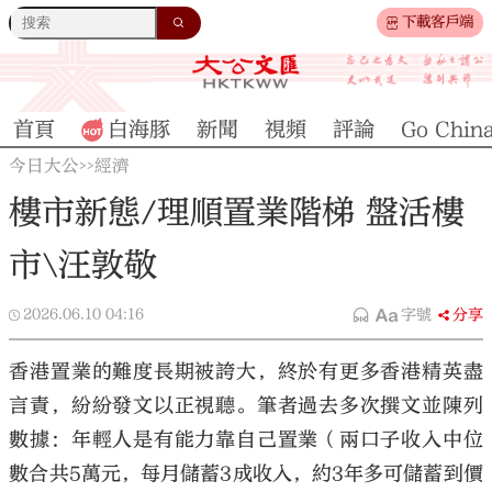
下載客戶端
首頁
白海豚
新聞
視頻
評論
Go Chin
今日大公
經濟
>>
樓市新態/理順置業階梯 盤活樓
市\汪敦敬
2026.06.10
04:16
字號
分享
香港置業的難度長期被誇大，終於有更多香港精英盡
言責，紛紛發文以正視聽。筆者過去多次撰文並陳列
數據：年輕人是有能力靠自己置業（兩口子收入中位
數合共5萬元，每月儲蓄3成收入，約3年多可儲蓄到價