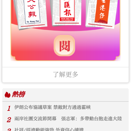
了解更多
熱榜
1
伊朗公布協議草案 禁敵對方通過霍峽
2
兩岸社團交流節開幕 張志軍：多帶動台胞走進大陸
社評/經濟動能強勁 外資信心續增