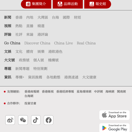
集團簡介
品牌活動
報史館
新聞
香港
內地
大灣區
台海
國際
財經
視頻
熱點
直播
精選
評論
社評
來論
港評論
Go China
Discover China
China Live
Real China
文娛
文化
體育
娛樂
港飲港色
大文號
政務號
個人號
機構號
專題
新聞專題
特別策劃
資訊
專欄+
資訊推薦
各地動態
港澳速遞
大文健康
友情鏈接：
香港商報網
香港衛視
香港經濟導報
星島環球網
中評網
海峽網
閩南網
台海網
合作夥伴：
投資甘肅