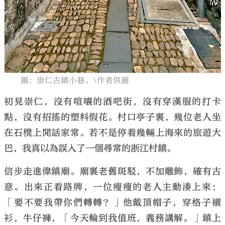
圖：崇仁古鎮小巷。\作者供圖
初見崇仁，沒有喧嚷的酒吧街，沒有穿漢服的打卡
點，沒有招搖的塑料假花。村口亭子裏，幾位老人坐
在石櫈上閒話家常。若不是停着幾輛上海來的旅遊大
巴，我真以為誤入了一個尋常的浙江村鎮。
信步走進偉鎮廟。廟裏老舊斑駁，不加雕飾，確有古
意。出來正看路牌，一位瘦瘦的老人主動湊上來：
「要不要我帶你們轉轉？」他戴頂帽子，穿格子襯
衫，牛仔褲，「今天輪到我值班，義務講解。」鎮上