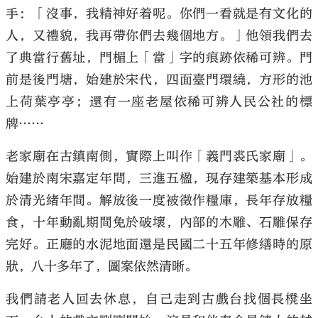
手：「沒事，我精神好着呢。你們一看就是有文化的
人，又禮貌，我再帶你們去幾個地方。」他領我們去
了典當行舊址，門楣上「當」字的痕跡依稀可辨。門
前是後門塘，始建於宋代，四面臺門環繞，方形的池
上荷葉亭亭；還有一座老屋依稀可辨人民公社的標
牌……
老家廟在古鎮南側，實際上叫作「義門裘氏家廟」。
始建於南宋嘉定年間，三進五楹，現存建築基本形成
於清光緒年間。解放後一度被徵作糧庫，長年存放糧
食，十年動亂期間免於破壞，內部的木雕、石雕保存
完好。正廳的水泥地面還是民國二十五年修繕時的原
狀，八十多年了，圖案依然清晰。
我們請老人回去休息，自己走到古戲台找個長櫈坐