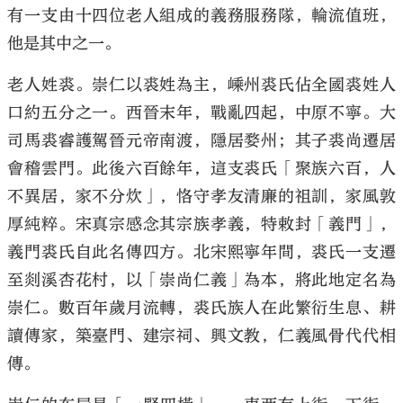
有一支由十四位老人組成的義務服務隊，輪流值班，
他是其中之一。
老人姓裘。崇仁以裘姓為主，嵊州裘氏佔全國裘姓人
口約五分之一。西晉末年，戰亂四起，中原不寧。大
司馬裘睿護駕晉元帝南渡，隱居婺州；其子裘尚遷居
會稽雲門。此後六百餘年，這支裘氏「聚族六百，人
不異居，家不分炊」，恪守孝友清廉的祖訓，家風敦
厚純粹。宋真宗感念其宗族孝義，特敕封「義門」，
義門裘氏自此名傳四方。北宋熙寧年間，裘氏一支遷
至剡溪杏花村，以「崇尚仁義」為本，將此地定名為
崇仁。數百年歲月流轉，裘氏族人在此繁衍生息、耕
讀傳家，築臺門、建宗祠、興文教，仁義風骨代代相
傳。