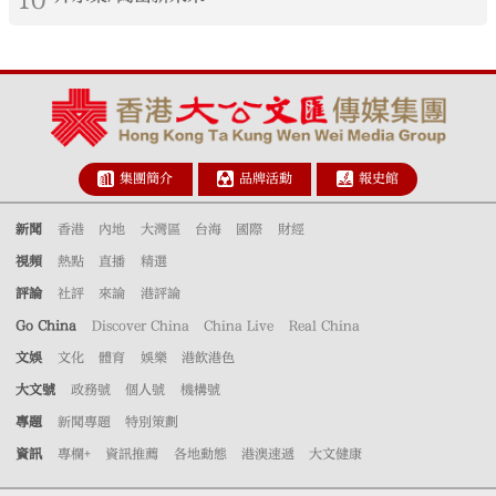
集團簡介
品牌活動
報史館
新聞
香港
內地
大灣區
台海
國際
財經
視頻
熱點
直播
精選
評論
社評
來論
港評論
Go China
Discover China
China Live
Real China
文娛
文化
體育
娛樂
港飲港色
大文號
政務號
個人號
機構號
專題
新聞專題
特別策劃
資訊
專欄+
資訊推薦
各地動態
港澳速遞
大文健康