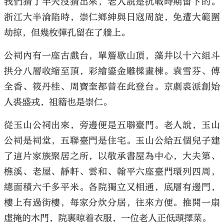
我們猜了半天沒猜出來，老人說是抗戰時期留下的。
浙江大半淪陷時，崇仁鄉紳與日寇周旋，免遭大範圍
劫掠，但幾枚彈孔留在了牆上。
公祠內有一座古戲台，單簷歇山頂，藻井以十六組斗
拱分八層收縮至頂，彩繪鎏金雕樑畫棟。袁雪芬、傅
全香、筱丹桂、周寶奎都曾在此登台。京劇裘派創始
人裘盛戎，祖籍也是崇仁。
從玉山公祠出來，旁邊便是五聯臺門。老人說，玉山
公祠是祠堂，五聯臺門是住宅。玉山公給五個兒子建
了這片家族聚居之所，以敬承書屋為中心，大夫第、
樵溪、老屋、靜軒、雲和、翰平六座臺門環列四周，
總面積六千多平米。各院獨立又相通，底層有邊門，
樓上有過街樓，每家分炊分居，往來方便。推開一扇
虛掩的木門，院裏晾着衣服，一位老人正低頭擇菜。