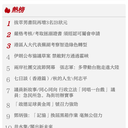
熱榜
1
拔萃男書院再增3名IB狀元
2
嚴格考核/考取拯溺證書 須經認可屬會申請
3
港區人大代表蕪湖考察智造綠色轉型
4
伊朗公布協議草案 禁敵對方通過霍峽
5
兩岸社團交流節開幕 張志軍：多帶動台胞走進大陸
6
七日談（香港篇）/秋的人生\何志平
7
議員新故事/同心同向 行政立法「同唱一台戲」 議
員：急民所急，為街坊辦實事
8
「啟德足球黃金周」號召力強勁
9
鄧炳強：「記協」換屆黑箱作業 毫無公信力
10
井水集/闖出新未來