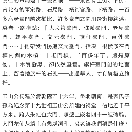
崇仁的布局是「一豎四橫」——東西有上街、下街，
南北有後軍家路、石馬路、橫街官路、下橫路。一百
多座老臺門鱗次櫛比，許多臺門之間用跨街樓鈎連。
裘老一路指點：「大夫第臺門、樵溪臺門、老屋臺
門、翰平臺門、文元臺門、旗杆臺門、員外臺
門……」他帶我們拐進文元臺門，指着一根橫嵌在門
框內側的木槓：「老門槓，二百多年了，還是原
物。」木質發黑，卻依然堅實。旗杆臺門前的地面
上，留着插旗杆的石孔——出過舉人，才有資格立旗
杆。
玉山公祠建於清乾隆五十六年，坐北朝南，是裘氏子
孫為紀念第十九世祖玉山公所建的祠堂，佔地近千平
方米。跨入朱紅色大門，照壁上嵌着四十一組磚雕。
大門左側灰牆上有幾處洞孔，裘老讓我們猜是什麼？