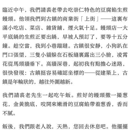
臨近中午，我們請裘老帶去吃崇仁特色的豆腐餡生煎
饅頭。他領我們到古鎮的商業街「上街」——這裏布
滿小吃店、菜店、雜貨舖，煙火氣十足。饅頭店一大
平底鍋的生煎正要出鍋，早被人預訂了，要等十五分
鐘。趁空當，我到小巷蹓躂。古鎮很安靜，小狗趴在
門口張望，三隻小貓躲在石板縫裏露出三小臉，凌霄
花從馬頭牆垂下。高牆深巷，起初我有點擔心迷路，
很快發現：古鎮挺容易確認坐標的——從建築上，古
鎮是年輪狀的，越往外圍越新。
我們請裘老先生一起吃午飯。煎好的饅頭撒一撮葱
花，金黃脆底，咬開來嫩滑的豆腐餡帶着葱香，香而
不膩。
飯後，我們跟老人說，天熱，您回去休息吧。他擺擺