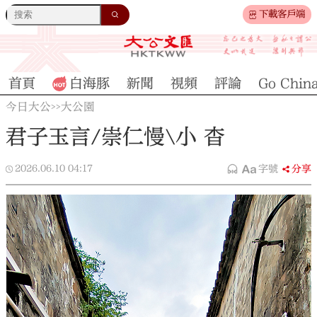
下載客戶端
首頁
白海豚
新聞
視頻
評論
Go Chin
今日大公
大公園
>>
君子玉言/崇仁慢\小 杳
2026.06.10
04:17
字號
分享